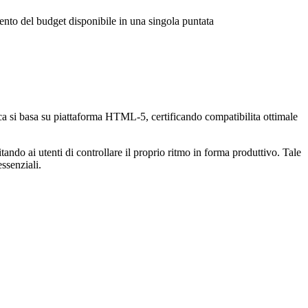
cento del budget disponibile in una singola puntata
nica si basa su piattaforma HTML-5, certificando compatibilita ottimale
ando ai utenti di controllare il proprio ritmo in forma produttivo. Tale
ssenziali.