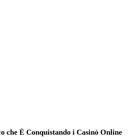
o che È Conquistando i Casinò Online