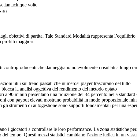
settantacinque volte
x30
agli obiettivi di partita. Tale Standard Modalità rappresenta l’equilibrio
 profitti maggiori.
i controproducenti che danneggiano notevolmente i risultati a lungo range
azioni utili sui trend passati che numerosi player trascurano del tutto
blocca la analisi oggettiva del rendimento del metodo optato
ori a 90 minuti presentano una riduzione del 34 percento nella standard
oni con payout elevati mostrano probabilità in modo proporzionale min
ti gli strumenti di autogestione sono supporti fondamentali per una esper
no i giocatori a controllare le loro performance. La zona statistiche per
o del tempo. Questi mezzi statistici cambiano l’azione ludica in un vissu