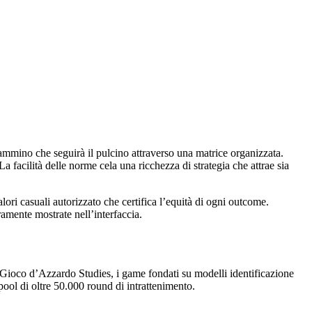
cammino che seguirà il pulcino attraverso una matrice organizzata.
 La facilità delle norme cela una ricchezza di strategia che attrae sia
ori casuali autorizzato che certifica l’equità di ogni outcome.
amente mostrate nell’interfaccia.
 Gioco d’Azzardo Studies, i game fondati su modelli identificazione
pool di oltre 50.000 round di intrattenimento.