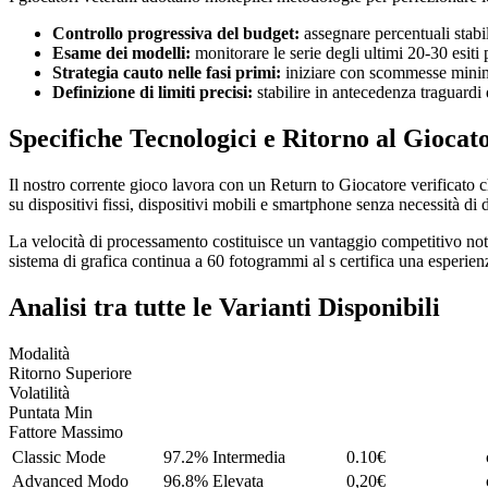
Controllo progressiva del budget:
assegnare percentuali stabil
Esame dei modelli:
monitorare le serie degli ultimi 20-30 esiti 
Strategia cauto nelle fasi primi:
iniziare con scommesse minime 
Definizione di limiti precisi:
stabilire in antecedenza traguardi d
Specifiche Tecnologici e Ritorno al Giocat
Il nostro corrente gioco lavora con un Return to Giocatore verificato c
su dispositivi fissi, dispositivi mobili e smartphone senza necessità di
La velocità di processamento costituisce un vantaggio competitivo notev
sistema di grafica continua a 60 fotogrammi al s certifica una esperienz
Analisi tra tutte le Varianti Disponibili
Modalità
Ritorno Superiore
Volatilità
Puntata Min
Fattore Massimo
Classic Mode
97.2%
Intermedia
0.10€
Advanced Modo
96.8%
Elevata
0,20€