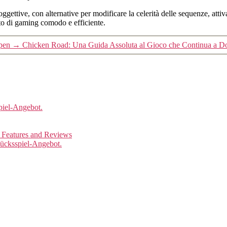
soggettive, con alternative per modificare la celerità delle sequenze, attiv
esto di gaming comodo e efficiente.
pen
→
Chicken Road: Una Guida Assoluta al Gioco che Continua a D
piel-Angebot.
 Features and Reviews
ücksspiel-Angebot.