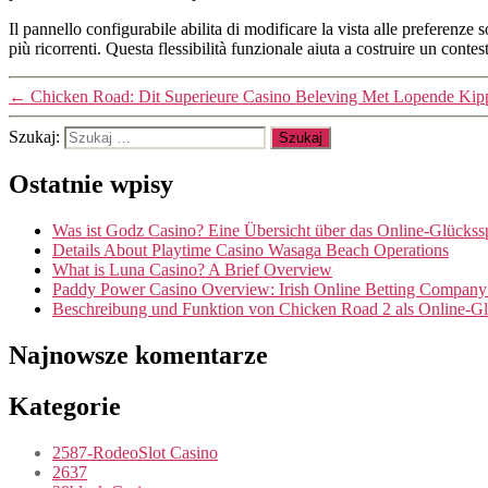
Il pannello configurabile abilita di modificare la vista alle preferenze 
più ricorrenti. Questa flessibilità funzionale aiuta a costruire un cont
←
Chicken Road: Dit Superieure Casino Beleving Met Lopende Kip
Szukaj:
Ostatnie wpisy
Was ist Godz Casino? Eine Übersicht über das Online-Glückss
Details About Playtime Casino Wasaga Beach Operations
What is Luna Casino? A Brief Overview
Paddy Power Casino Overview: Irish Online Betting Company
Beschreibung und Funktion von Chicken Road 2 als Online-Gl
Najnowsze komentarze
Kategorie
2587-RodeoSlot Casino
2637