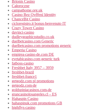
Brionis Casino
Całoroczne
campathome.org.uk
Casino Bez Ověření Identity
ChanceBit Casino
cicloregistro.it bonus-benvenuto IT
Crazy Tower Сasino
davinci-casino
dudleygraphicsstudio.co.uk
duelbetcasino.com Generic
duelbetcasino.com promotions generic
Emperia Casino
empirea-casino-de.com DE
evetabicasino.com generic turk
fatboss-casino
Freshbet Italy 3957 – 3959
freshbet-brazil
freshbet-france1
getgodz.com pl promotions
getgodz.com-de
goldspiniacasinos.com-de
grancasinolosangeles.cl – ES
Hahaspin Casino
hahaspinuk.com promotions GB
highflys-casino