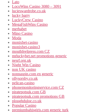
Lato
LocoWins Casino 3080 – 3091
lucieswardrobe.co.uk
lucky barry
LuckyCrew Casino
MegaFishWins Casino
merhabet
Mino Casino
Moda
monixbet-casino
monixbet-casino3
mouthfeelpress.com CZ
mrluckybet.net promotions generic
nesrf.org.uk
Night Win Casino
non UK casino
nonnaspin.com en generic
ollysorsby.co.uk
pelican-casino
phonemonitoringservice.com CZ
piratepotsuk.com GB
piratepotsuk.com promotions GB
ploughduloe.co.uk
Popular Casino
premiumbahisgiris.com generic turk