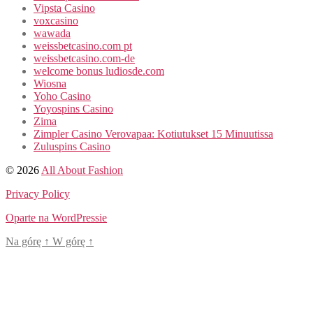
Vipsta Casino
voxcasino
wawada
weissbetcasino.com pt
weissbetcasino.com-de
welcome bonus ludiosde.com
Wiosna
Yoho Casino
Yoyospins Casino
Zima
Zimpler Casino Verovapaa: Kotiutukset 15 Minuutissa
Zuluspins Casino
© 2026
All About Fashion
Privacy Policy
Oparte na WordPressie
Na górę
↑
W górę
↑