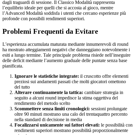
dagli traguardi di sessione. Il Classico Modalità rappresenta
l’equilibrio ideale per quelli che si accosta al gioco, mentre
l’Advanced Modalità soddisfa i utenti che cercano esperienze più
profonde con possibili rendimenti superiori.
Problemi Frequenti da Evitare
L’esperienza accumulata maturata mediante innumerevoli di round
ha mostrato atteggiamenti negativi che danneggiano notevolmente i
esiti a lungo termine. Tale principale problema risiede nell’inseguire
delle deficit mediante l’aumento graduale delle puntate senza base
pianificata.
Ignorare le statistiche integrate:
il cruscotto offre elementi
preziosi sui andamenti passati che molti giocatori omettono
del tutto
Alterare continuamente la tattica:
cambiare strategia in
seguito a alcuni round impedisce la stima oggettiva del
rendimento del metodo scelto
Scommettere senza limiti cronologici:
sessioni prolungate
oltre 90 minuti mostrano una calo del trentaquattro percento
nella standard di decisione in media
Focalizzarsi unicamente sui fattori elevati:
le possibilità con
rendimenti superiori mostrano possibilità proporzionalmente