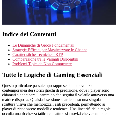
Indice dei Contenuti
Le Dinamiche di Gioco Fondamentali
Strategie Efficaci per Massimizzare le Chance
Caratteristiche Tecniche e RTP
Comparazione tra le Varianti Disponibili
Problemi Tipici da Non Commettere
Tutte le Logiche di Gaming Essenziali
Questo particolare passatempo rappresenta una evoluzione
contemporanea dei storici giochi di predizione, dove i player sono
chiamati a anticipare il cammino che seguirà il volatile attraverso una
matrice disposta. Qualsiasi sessione si articola su una singola
struttura visiva che memorizza i esiti precedenti, permettendo ai
player di riconoscere modelli e tendenze. Una linearità delle regole
occulta una ricchezza tattica che attrae sia novizi che veterani del