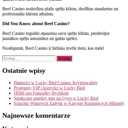
Beef Casino nodrošina plašu spēļu klāstu, drošības standartus un
profesionālu klientu atbalstu.
Did You Know about Beef Casino?
Beef Casino regulāri atjaunina savu spēļu klāstu, piedāvājot
jaunākos spēļu automātus un galda spēles.
Noslēgumā, Beef Casino ir lieliska izvēle tiem, kas mekl
Szukaj:
Ostatnie wpisy
Płatności w Lucky Bird Casino: Kryptowaluty
Programy VIP i korzyści w Lucky Bird
Hřiště pro Fanoušky Rychlosti
Społeczne aspekty gier na żywo w Lucky Bird
Szlachta Własnych Zadysk w Kasynie Rozdających Miliardy
Najnowsze komentarze