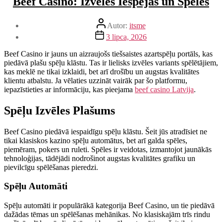
Beef Casino: Izvēles Iespējas un Spēles
Autor
Autor:
itsme
wpisu
Data
3 lipca, 2026
wpisu
Beef Casino ir jauns un aizraujošs tiešsaistes azartspēļu portāls, kas
piedāvā plašu spēļu klāstu. Tas ir lielisks izvēles variants spēlētājiem,
kas meklē ne tikai izklaidi, bet arī drošību un augstas kvalitātes
klientu atbalstu. Ja vēlaties uzzināt vairāk par šo platformu,
iepazīstieties ar informāciju, kas pieejama
beef casino Latvija
.
Spēļu Izvēles Plašums
Beef Casino piedāvā iespaidīgu spēļu klāstu. Šeit jūs atradīsiet ne
tikai klasiskos kazino spēļu automātus, bet arī galda spēles,
piemēram, pokers un ruleti. Spēles ir veidotas, izmantojot jaunākās
tehnoloģijas, tādējādi nodrošinot augstas kvalitātes grafiku un
pievilcīgu spēlēšanas pieredzi.
Spēļu Automāti
Spēļu automāti ir populārākā kategorija Beef Casino, un tie piedāvā
dažādas tēmas un spēlēšanas mehānikas. No klasiskajām trīs rindu