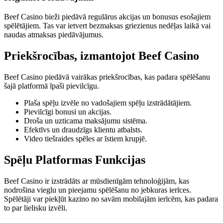
Beef Casino bieži piedāvā regulārus akcijas un bonusus esošajiem
spēlētājiem. Tas var ietvert bezmaksas griezienus nedēļas laikā vai
naudas atmaksas piedāvājumus.
Priekšrocības, izmantojot Beef Casino
Beef Casino piedāvā vairākas priekšrocības, kas padara spēlēšanu
šajā platformā īpaši pievilcīgu.
Plaša spēļu izvēle no vadošajiem spēļu izstrādātājiem.
Pievilcīgi bonusi un akcijas.
Droša un uzticama maksājumu sistēma.
Efektīvs un draudzīgs klientu atbalsts.
Video tiešraides spēles ar īstiem krupjē.
Spēļu Platformas Funkcijas
Beef Casino ir izstrādāts ar mūsdienīgām tehnoloģijām, kas
nodrošina vieglu un pieejamu spēlēšanu no jebkuras ierīces.
Spēlētāji var piekļūt kazino no savām mobilajām ierīcēm, kas padara
to par lielisku izvēli.