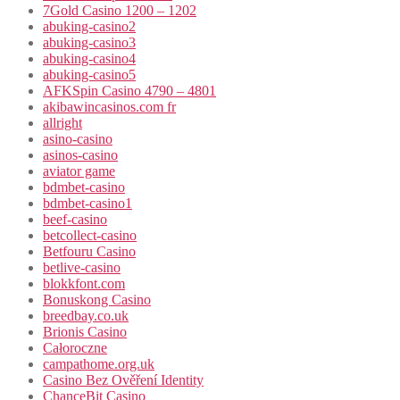
7Gold Casino 1200 – 1202
abuking-casino2
abuking-casino3
abuking-casino4
abuking-casino5
AFKSpin Casino 4790 – 4801
akibawincasinos.com fr
allright
asino-casino
asinos-casino
aviator game
bdmbet-casino
bdmbet-casino1
beef-casino
betcollect-casino
Betfouru Casino
betlive-casino
blokkfont.com
Bonuskong Casino
breedbay.co.uk
Brionis Casino
Całoroczne
campathome.org.uk
Casino Bez Ověření Identity
ChanceBit Casino