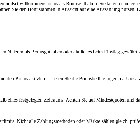
 den oddset willkommensbonus als Bonusguthaben. Sie tätigen eine erst
en Sie den Bonusrahmen in Aussicht auf eine Auszahlung nutzen. Das B
en Nutzern als Bonusguthaben oder ähnliches beim Einstieg gewährt 
en und den Bonus aktivieren. Lesen Sie die Bonusbedingungen, da Umsat
lb eines festgelegten Zeitraums. Achten Sie auf Mindestquoten und da
tlimits. Nicht alle Zahlungsmethoden oder Märkte zählen gleich, prüfen