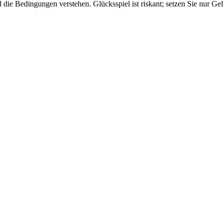
nd die Bedingungen verstehen. Glücksspiel ist riskant; setzen Sie nur Ge