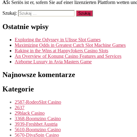
A5:
Seriös ist er, sofern Sie auf einer lizenzierten Plattform wetten u
Szukaj:
Ostatnie wpisy
Exploring the Odyssey in Ulisse Slot Games
Maximizing Odds in Greatest Catch Slot Machine Games
Raking in the Wins at HappyJokers Casino Slots
An Overview of Konung Casino Features and Services
Airborne Luxury in Avia Masters Game
Najnowsze komentarze
Kategorie
2587-RodeoSlot Casino
2637
29black Casino
3368-Boomzino Casino
3939-Freshbet Austria
5610-Boomzino Casino
5670-DivaSpin Casino