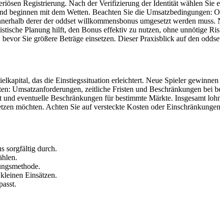
riösen Registrierung. Nach der Verifizierung der Identität wählen Sie
, und beginnen mit dem Wetten. Beachten Sie die Umsatzbedingungen: O
nnerhalb derer der oddset willkommensbonus umgesetzt werden muss. Nic
istische Planung hilft, den Bonus effektiv zu nutzen, ohne unnötige Ri
bevor Sie größere Beträge einsetzen. Dieser Praxisblick auf den odds
elkapital, das die Einstiegssituation erleichtert. Neue Spieler gewinne
achten: Umsatzanforderungen, zeitliche Fristen und Beschränkungen be
eit und eventuelle Beschränkungen für bestimmte Märkte. Insgesamt loh
etzen möchten. Achten Sie auf versteckte Kosten oder Einschränkungen,
 sorgfältig durch.
ählen.
lungsmethode.
 kleinen Einsätzen.
passt.