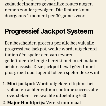
zodat deelnemers gevaarlijke routes mogen
nemen zonder gevolgen. Die feature komt
doorgaans 1 moment per 30 games voor.
Progressief Jackpot Systeem
Een bescheiden procent per alle bet vult alle
progressieve jackpot, welke wordt uitgekeerd
indien één speler een van tevoren
gedefinieerde lengte bereikt met inzet maken
achter assists. Deze jackpot bevat géén limiet
plus groeit doorlopend tot een speler deze wint.
Mini-jackpot:
Wordt uitgekeerd tijdens het
voltooien achter vijftien continue succesvolle
oversteken – verwachte uitbetaling €50
Major Hoofdprijs:
Vereist minimaal