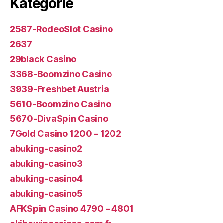
Kategorie
2587-RodeoSlot Casino
2637
29black Casino
3368-Boomzino Casino
3939-Freshbet Austria
5610-Boomzino Casino
5670-DivaSpin Casino
7Gold Casino 1200 – 1202
abuking-casino2
abuking-casino3
abuking-casino4
abuking-casino5
AFKSpin Casino 4790 – 4801