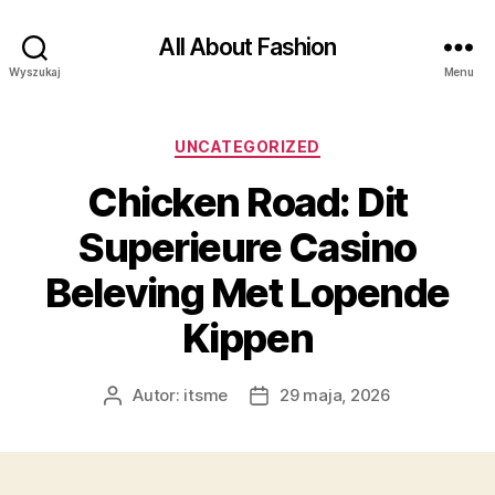
All About Fashion
Wyszukaj
Menu
Kategorie
UNCATEGORIZED
Chicken Road: Dit
Superieure Casino
Beleving Met Lopende
Kippen
Autor:
itsme
29 maja, 2026
Autor
Data
wpisu
wpisu