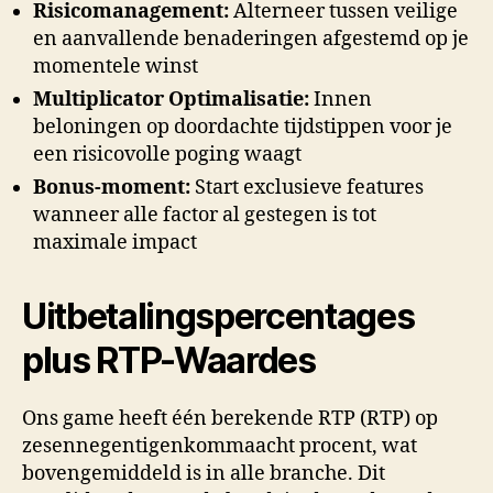
Risicomanagement:
Alterneer tussen veilige
en aanvallende benaderingen afgestemd op je
momentele winst
Multiplicator Optimalisatie:
Innen
beloningen op doordachte tijdstippen voor je
een risicovolle poging waagt
Bonus-moment:
Start exclusieve features
wanneer alle factor al gestegen is tot
maximale impact
Uitbetalingspercentages
plus RTP-Waardes
Ons game heeft één berekende RTP (RTP) op
zesennegentigenkommaacht procent, wat
bovengemiddeld is in alle branche. Dit