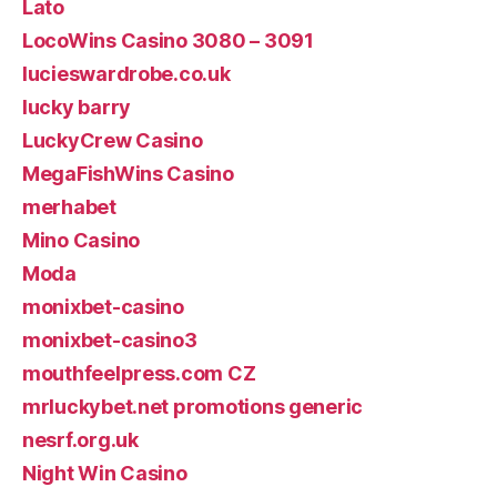
Lato
LocoWins Casino 3080 – 3091
lucieswardrobe.co.uk
lucky barry
LuckyCrew Casino
MegaFishWins Casino
merhabet
Mino Casino
Moda
monixbet-casino
monixbet-casino3
mouthfeelpress.com CZ
mrluckybet.net promotions generic
nesrf.org.uk
Night Win Casino