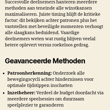
Succesvolle deelnemers hanteren meerdere
methoden aan teneinde alle winstkansen
maximaliseren. Juiste timing blijft de kritieke
factor: dit bekijken achter patronen plus het
vaststellen met beveiligde momenten verhoogt
alle slaagkans beduidend. Vaardige
deelnemers weten wat rustig blijven veelal
betere oplevert versus roekeloos gedrag.
Geavanceerde Methoden
Patroonherkenning:
Onderzoek alle
bewegingscycli achter hindernissen voor
optimale tijdstippen inschatten
Inzetbeheer:
Verdeel de budget doordacht via
meerdere speelsessies om duurzaam
speelplezier te garanderen