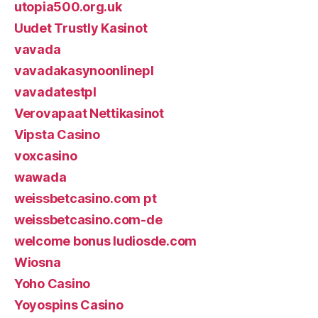
utopia500.org.uk
Uudet Trustly Kasinot
vavada
vavadakasynoonlinepl
vavadatestpl
Verovapaat Nettikasinot
Vipsta Casino
voxcasino
wawada
weissbetcasino.com pt
weissbetcasino.com-de
welcome bonus ludiosde.com
Wiosna
Yoho Casino
Yoyospins Casino