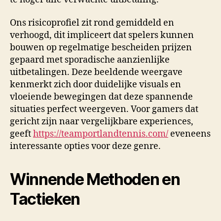
Ons risicoprofiel zit rond gemiddeld en
verhoogd, dit impliceert dat spelers kunnen
bouwen op regelmatige bescheiden prijzen
gepaard met sporadische aanzienlijke
uitbetalingen. Deze beeldende weergave
kenmerkt zich door duidelijke visuals en
vloeiende bewegingen dat deze spannende
situaties perfect weergeven. Voor gamers dat
gericht zijn naar vergelijkbare experiences,
geeft
https://teamportlandtennis.com/
eveneens
interessante opties voor deze genre.
Winnende Methoden en
Tactieken