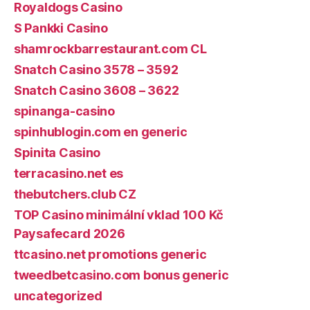
Royaldogs Casino
S Pankki Casino
shamrockbarrestaurant.com CL
Snatch Casino 3578 – 3592
Snatch Casino 3608 – 3622
spinanga-casino
spinhublogin.com en generic
Spinita Casino
terracasino.net es
thebutchers.club CZ
TOP Casino minimální vklad 100 Kč
Paysafecard 2026
ttcasino.net promotions generic
tweedbetcasino.com bonus generic
uncategorized