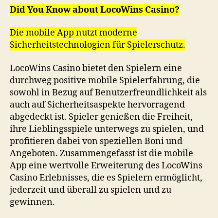
Did You Know about LocoWins Casino?
Die mobile App nutzt moderne
Sicherheitstechnologien für Spielerschutz.
LocoWins Casino bietet den Spielern eine
durchweg positive mobile Spielerfahrung, die
sowohl in Bezug auf Benutzerfreundlichkeit als
auch auf Sicherheitsaspekte hervorragend
abgedeckt ist. Spieler genießen die Freiheit,
ihre Lieblingsspiele unterwegs zu spielen, und
profitieren dabei von speziellen Boni und
Angeboten. Zusammengefasst ist die mobile
App eine wertvolle Erweiterung des LocoWins
Casino Erlebnisses, die es Spielern ermöglicht,
jederzeit und überall zu spielen und zu
gewinnen.