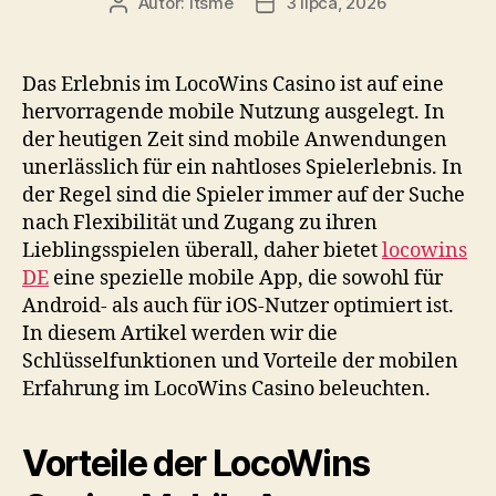
Autor:
itsme
3 lipca, 2026
Autor
Data
wpisu
wpisu
Das Erlebnis im LocoWins Casino ist auf eine
hervorragende mobile Nutzung ausgelegt. In
der heutigen Zeit sind mobile Anwendungen
unerlässlich für ein nahtloses Spielerlebnis. In
der Regel sind die Spieler immer auf der Suche
nach Flexibilität und Zugang zu ihren
Lieblingsspielen überall, daher bietet
locowins
DE
eine spezielle mobile App, die sowohl für
Android- als auch für iOS-Nutzer optimiert ist.
In diesem Artikel werden wir die
Schlüsselfunktionen und Vorteile der mobilen
Erfahrung im LocoWins Casino beleuchten.
Vorteile der LocoWins