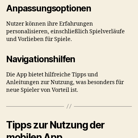
Anpassungsoptionen
Nutzer können ihre Erfahrungen
personalisieren, einschließlich Spielverläufe
und Vorlieben für Spiele.
Navigationshilfen
Die App bietet hilfreiche Tipps und
Anleitungen zur Nutzung, was besonders für
neue Spieler von Vorteil ist.
Tipps zur Nutzung der
mobilen App