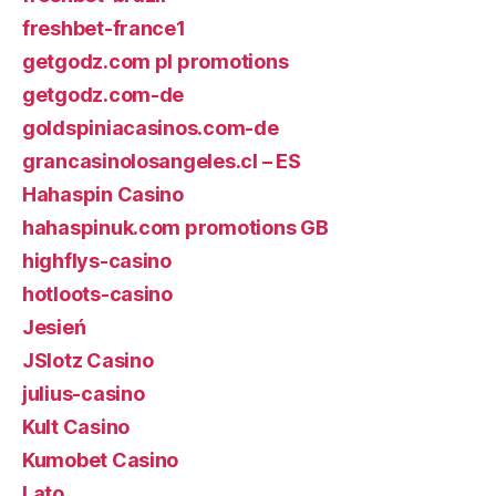
freshbet-france1
getgodz.com pl promotions
getgodz.com-de
goldspiniacasinos.com-de
grancasinolosangeles.cl – ES
Hahaspin Casino
hahaspinuk.com promotions GB
highflys-casino
hotloots-casino
Jesień
JSlotz Casino
julius-casino
Kult Casino
Kumobet Casino
Lato