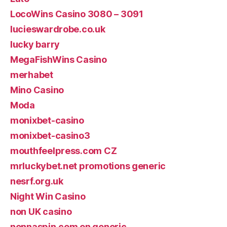
LocoWins Casino 3080 – 3091
lucieswardrobe.co.uk
lucky barry
MegaFishWins Casino
merhabet
Mino Casino
Moda
monixbet-casino
monixbet-casino3
mouthfeelpress.com CZ
mrluckybet.net promotions generic
nesrf.org.uk
Night Win Casino
non UK casino
nonnaspin.com en generic