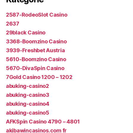
2587-RodeoSlot Casino
2637
29black Casino
3368-Boomzino Casino
3939-Freshbet Austria
5610-Boomzino Casino
5670-DivaSpin Casino
7Gold Casino 1200 – 1202
abuking-casino2
abuking-casino3
abuking-casino4
abuking-casino5
AFKSpin Casino 4790 – 4801
akibawincasinos.com fr