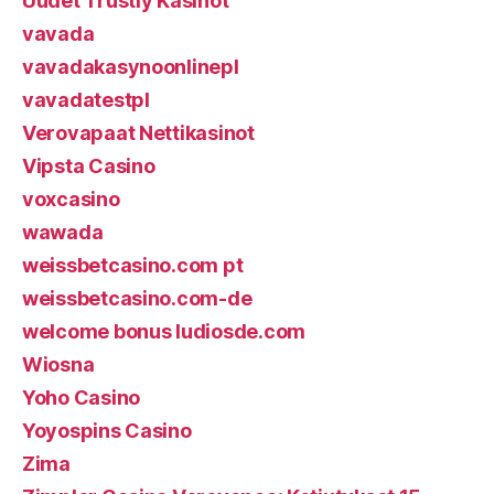
Uudet Trustly Kasinot
vavada
vavadakasynoonlinepl
vavadatestpl
Verovapaat Nettikasinot
Vipsta Casino
voxcasino
wawada
weissbetcasino.com pt
weissbetcasino.com-de
welcome bonus ludiosde.com
Wiosna
Yoho Casino
Yoyospins Casino
Zima