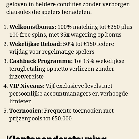
geloven in heldere condities zonder verborgen
clausules die spelers benadelen.
Welkomstbonus:
100% matching tot €250 plus
100 free spins, met 35x wagering op bonus
Wekelijkse Reload:
50% tot €150 iedere
vrijdag voor regelmatige spelers
Cashback Programma:
Tot 15% wekelijkse
terugbetaling op netto verliezen zonder
inzetvereiste
VIP Niveaus:
Vijf exclusieve levels met
persoonlijke accountmanagers en verhoogde
limieten
Toernooien:
Frequente toernooien met
prijzenpools tot €50.000