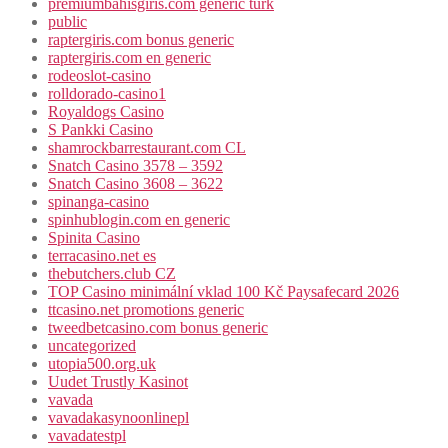
premiumbahisgiris.com generic turk
public
raptergiris.com bonus generic
raptergiris.com en generic
rodeoslot-casino
rolldorado-casino1
Royaldogs Casino
S Pankki Casino
shamrockbarrestaurant.com CL
Snatch Casino 3578 – 3592
Snatch Casino 3608 – 3622
spinanga-casino
spinhublogin.com en generic
Spinita Casino
terracasino.net es
thebutchers.club CZ
TOP Casino minimální vklad 100 Kč Paysafecard 2026
ttcasino.net promotions generic
tweedbetcasino.com bonus generic
uncategorized
utopia500.org.uk
Uudet Trustly Kasinot
vavada
vavadakasynoonlinepl
vavadatestpl