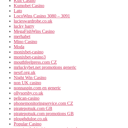
Kult Casino
Kumobet Casino
Lato
LocoWins Casino 3080 – 3091
lucieswardrobe.co.uk
lucky barry
MegaFishWins Casino
merhabet
Mino Casino
Moda
monixbet-casino
monixbet-casino3
mouthfeelpress.com CZ
mrluckybet.net promotions generic
nesrf.org.uk
Night Win Casino
non UK casino
nonnaspin.com en generic
ollysorsby.co.uk
pelican-casino
phonemonitoringservice.com CZ
piratepotsuk.com GB
piratepotsuk.com promotions GB
ploughduloe.co.uk
Popular Casino