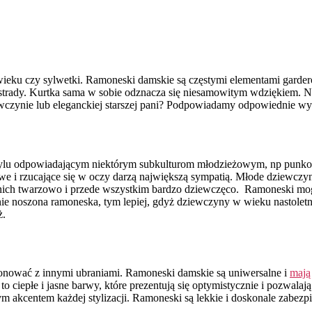
 wieku czy sylwetki. Ramoneski damskie są częstymi elementami garder
strady. Kurtka sama w sobie odznacza się niesamowitym wdziękiem. Na
ewczynie lub eleganckiej starszej pani? Podpowiadamy odpowiednie wy
w stylu odpowiadającym niektórym subkulturom młodzieżowym, np punk
ałowe i rzucające się w oczy darzą największą sympatią. Młode dziewc
a nich twarzowo i przede wszystkim bardzo dziewczęco. Ramoneski mog
alnie noszona ramoneska, tym lepiej, gdyż dziewczyny w wieku nastolet
ż.
nować z innymi ubraniami. Ramoneski damskie są uniwersalne i
mają
 ciepłe i jasne barwy, które prezentują się optymistycznie i pozwala
akcentem każdej stylizacji. Ramoneski są lekkie i doskonale zabezpiec