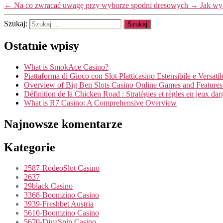
←
Na co zwracać uwagę przy wyborze spodni dresowych
→
Jak wy
Szukaj:
Ostatnie wpisy
What is SmokAce Casino?
Piattaforma di Gioco con Slot Platticasino Estensibile e Versatil
Overview of Big Ben Slots Casino Online Games and Features
Définition de la Chicken Road : Stratégies et règles en jeux dar
What is R7 Casino: A Comprehensive Overview
Najnowsze komentarze
Kategorie
2587-RodeoSlot Casino
2637
29black Casino
3368-Boomzino Casino
3939-Freshbet Austria
5610-Boomzino Casino
5670-DivaSpin Casino