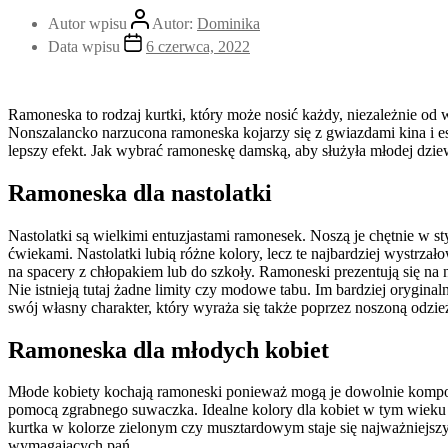
Autor wpisu
Autor:
Dominika
Data wpisu
6 czerwca, 2022
Ramoneska to rodzaj kurtki, który może nosić każdy, niezależnie od
Nonszalancko narzucona ramoneska kojarzy się z gwiazdami kina i e
lepszy efekt. Jak wybrać ramoneskę damską, aby służyła młodej dzi
Ramoneska dla nastolatki
Nastolatki są wielkimi entuzjastami ramonesek. Noszą je chętnie 
ćwiekami. Nastolatki lubią różne kolory, lecz te najbardziej wystrz
na spacery z chłopakiem lub do szkoły. Ramoneski prezentują się n
Nie istnieją tutaj żadne limity czy modowe tabu. Im bardziej orygin
swój własny charakter, który wyraża się także poprzez noszoną odzie
Ramoneska dla młodych kobiet
Młode kobiety kochają ramoneski ponieważ mogą je dowolnie kompo
pomocą zgrabnego suwaczka. Idealne kolory dla kobiet w tym wieku to
kurtka w kolorze zielonym czy musztardowym staje się najważniejszym 
wymagających pań.