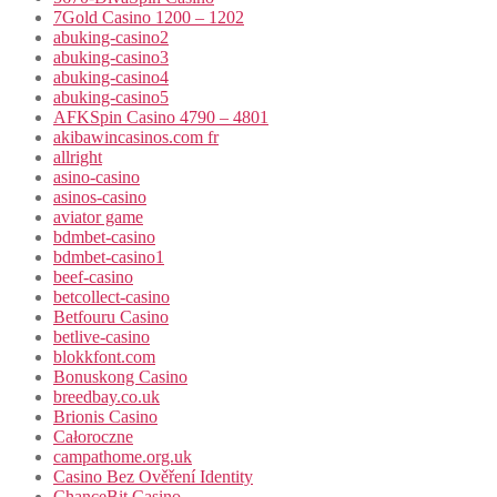
7Gold Casino 1200 – 1202
abuking-casino2
abuking-casino3
abuking-casino4
abuking-casino5
AFKSpin Casino 4790 – 4801
akibawincasinos.com fr
allright
asino-casino
asinos-casino
aviator game
bdmbet-casino
bdmbet-casino1
beef-casino
betcollect-casino
Betfouru Casino
betlive-casino
blokkfont.com
Bonuskong Casino
breedbay.co.uk
Brionis Casino
Całoroczne
campathome.org.uk
Casino Bez Ověření Identity
ChanceBit Casino