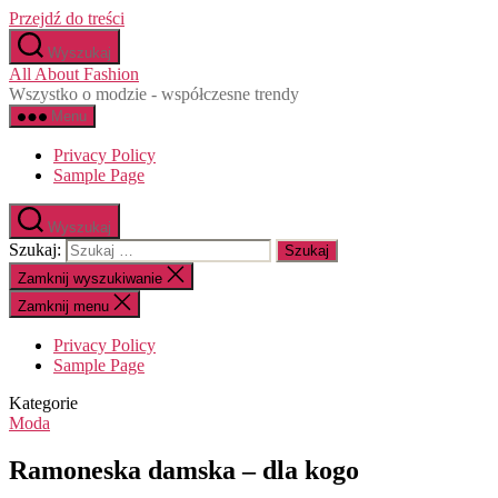
Przejdź do treści
Wyszukaj
All About Fashion
Wszystko o modzie - współczesne trendy
Menu
Privacy Policy
Sample Page
Wyszukaj
Szukaj:
Zamknij wyszukiwanie
Zamknij menu
Privacy Policy
Sample Page
Kategorie
Moda
Ramoneska damska – dla kogo