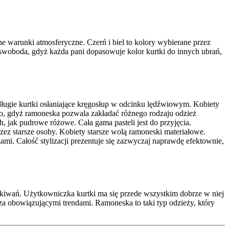
ne warunki atmosferyczne. Czerń i biel to kolory wybierane przez
 swoboda, gdyż każda pani dopasowuje kolor kurtki do innych ubrań,
i długie kurtki osłaniające kręgosłup w odcinku lędźwiowym. Kobiety
a to, gdyż ramoneska pozwala zakładać różnego rodzaju odzież
 jak pudrowe różowe. Cała gama pasteli jest do przyjęcia.
rzez starsze osoby. Kobiety starsze wolą ramoneski materiałowe.
i. Całość stylizacji prezentuje się zazwyczaj naprawdę efektownie,
kiwań. Użytkowniczka kurtki ma się przede wszystkim dobrze w niej
za obowiązującymi trendami. Ramoneska to taki typ odzieży, który