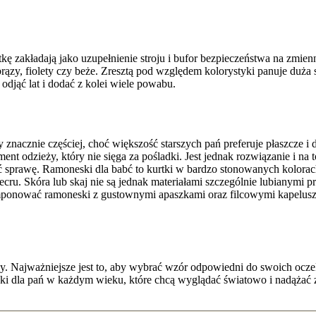
ę zakładają jako uzupełnienie stroju i bufor bezpieczeństwa na zmien
rązy, fiolety czy beże. Zresztą pod względem kolorystyki panuje duża
odjąć lat i dodać z kolei wiele powabu.
y znacznie częściej, choć większość starszych pań preferuje płaszcze 
ment odzieży, który nie sięga za pośladki. Jest jednak rozwiązanie i n
ć sprawę. Ramoneski dla babć to kurtki w bardzo stonowanych kolorach,
cru. Skóra lub skaj nie są jednak materiałami szczególnie lubianymi p
ponować ramoneski z gustownymi apaszkami oraz filcowymi kapeluszam
. Najważniejsze jest to, aby wybrać wzór odpowiedni do swoich ocze
ski dla pań w każdym wieku, które chcą wyglądać światowo i nadążać 