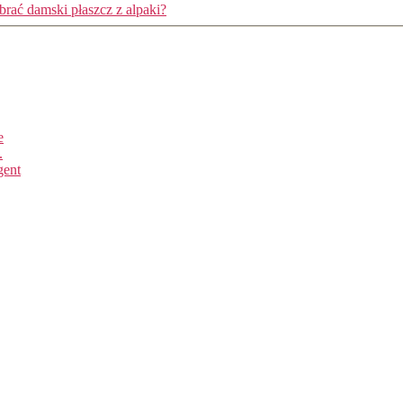
brać damski płaszcz z alpaki?
e
.
gent