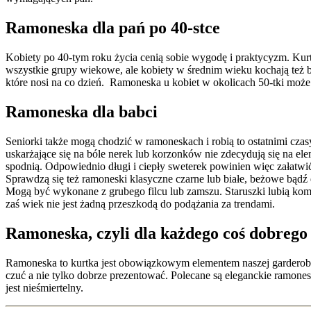
Ramoneska dla pań po 40-stce
Kobiety po 40-tym roku życia cenią sobie wygodę i praktycyzm. Kurtk
wszystkie grupy wiekowe, ale kobiety w średnim wieku kochają też b
które nosi na co dzień. Ramoneska u kobiet w okolicach 50-tki może 
Ramoneska dla babci
Seniorki także mogą chodzić w ramoneskach i robią to ostatnimi czas
uskarżające się na bóle nerek lub korzonków nie zdecydują się na ele
spodnią. Odpowiednio długi i ciepły sweterek powinien więc załatwi
Sprawdzą się też ramoneski klasyczne czarne lub białe, beżowe bądź e
Mogą być wykonane z grubego filcu lub zamszu. Staruszki lubią kom
zaś wiek nie jest żadną przeszkodą do podążania za trendami.
Ramoneska, czyli dla każdego coś dobrego
Ramoneska to kurtka jest obowiązkowym elementem naszej garderoby
czuć a nie tylko dobrze prezentować. Polecane są eleganckie ramone
jest nieśmiertelny.