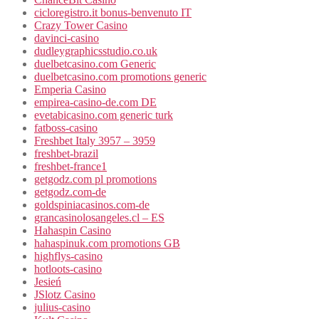
cicloregistro.it bonus-benvenuto IT
Crazy Tower Сasino
davinci-casino
dudleygraphicsstudio.co.uk
duelbetcasino.com Generic
duelbetcasino.com promotions generic
Emperia Casino
empirea-casino-de.com DE
evetabicasino.com generic turk
fatboss-casino
Freshbet Italy 3957 – 3959
freshbet-brazil
freshbet-france1
getgodz.com pl promotions
getgodz.com-de
goldspiniacasinos.com-de
grancasinolosangeles.cl – ES
Hahaspin Casino
hahaspinuk.com promotions GB
highflys-casino
hotloots-casino
Jesień
JSlotz Casino
julius-casino