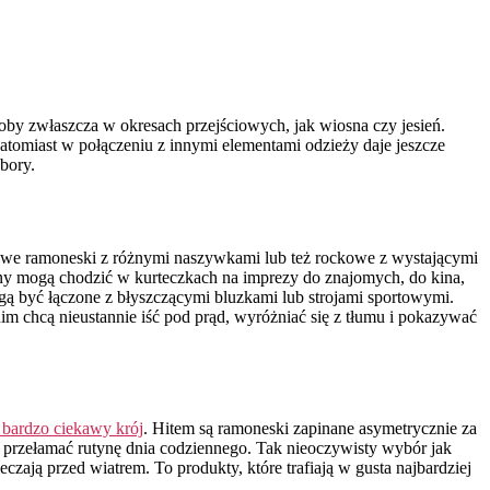
oby zwłaszcza w okresach przejściowych, jak wiosna czy jesień.
tomiast w połączeniu z innymi elementami odzieży daje jeszcze
bory.
owe ramoneski z różnymi naszywkami lub też rockowe z wystającymi
zyny mogą chodzić w kurteczkach na imprezy do znajomych, do kina,
ą być łączone z błyszczącymi bluzkami lub strojami sportowymi.
nim chcą nieustannie iść pod prąd, wyróżniać się z tłumu i pokazywać
 bardzo ciekawy krój
. Hitem są ramoneski zapinane asymetrycznie za
ją przełamać rutynę dnia codziennego. Tak nieoczywisty wybór jak
zają przed wiatrem. To produkty, które trafiają w gusta najbardziej