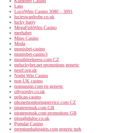
Kumobet Casino
Lato
LocoWins Casino 3080 – 3091
lucieswardrobe.co.uk
lucky barry
MegaFishWins Casino
merhabet
Mino Casino
Moda
monixbet-casino
monixbet-casino3
mouthfeelpress.com CZ
mrluckybet.net promotions generic
nesrf.org.uk
Night Win Casino
non UK casino
nonnaspin.com en generic
ollysorsby.co.uk
pelican-casino
phonemonitoringservice.com CZ
piratepotsuk.com GB
piratepotsuk.com promotions GB
ploughduloe.co.uk
Popular Casino
premiumbahisgiris.com generic turk