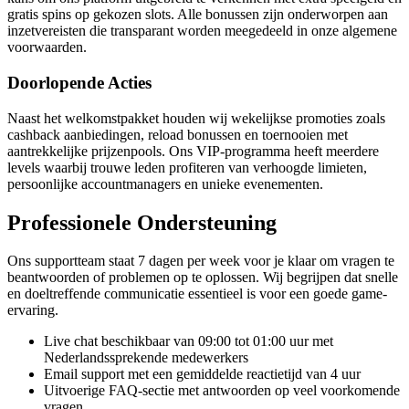
gratis spins op gekozen slots. Alle bonussen zijn onderworpen aan
inzetvereisten die transparant worden meegedeeld in onze algemene
voorwaarden.
Doorlopende Acties
Naast het welkomstpakket houden wij wekelijkse promoties zoals
cashback aanbiedingen, reload bonussen en toernooien met
aantrekkelijke prijzenpools. Ons VIP-programma heeft meerdere
levels waarbij trouwe leden profiteren van verhoogde limieten,
persoonlijke accountmanagers en unieke evenementen.
Professionele Ondersteuning
Ons supportteam staat 7 dagen per week voor je klaar om vragen te
beantwoorden of problemen op te oplossen. Wij begrijpen dat snelle
en doeltreffende communicatie essentieel is voor een goede game-
ervaring.
Live chat beschikbaar van 09:00 tot 01:00 uur met
Nederlandssprekende medewerkers
Email support met een gemiddelde reactietijd van 4 uur
Uitvoerige FAQ-sectie met antwoorden op veel voorkomende
vragen