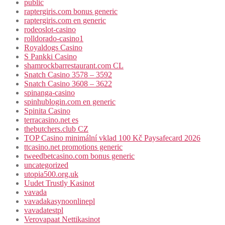
public
raptergiris.com bonus generic
raptergiris.com en generic
rodeoslot-casino
rolldorado-casino1
Royaldogs Casino
S Pankki Casino
shamrockbarrestaurant.com CL
Snatch Casino 3578 – 3592
Snatch Casino 3608 – 3622
spinanga-casino
spinhublogin.com en generic
Spinita Casino
terracasino.net es
thebutchers.club CZ
TOP Casino minimální vklad 100 Kč Paysafecard 2026
ttcasino.net promotions generic
tweedbetcasino.com bonus generic
uncategorized
utopia500.org.uk
Uudet Trustly Kasinot
vavada
vavadakasynoonlinepl
vavadatestpl
Verovapaat Nettikasinot