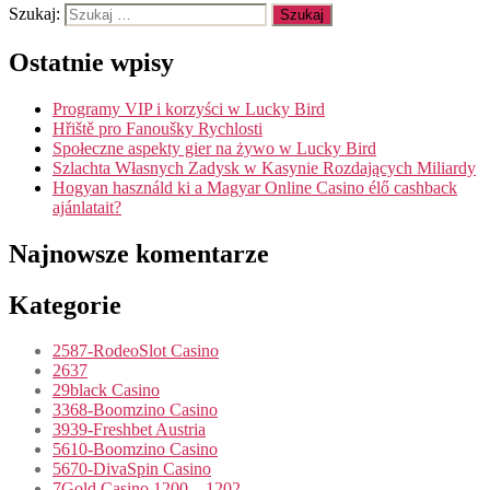
Szukaj:
Ostatnie wpisy
Programy VIP i korzyści w Lucky Bird
Hřiště pro Fanoušky Rychlosti
Społeczne aspekty gier na żywo w Lucky Bird
Szlachta Własnych Zadysk w Kasynie Rozdających Miliardy
Hogyan használd ki a Magyar Online Casino élő cashback
ajánlatait?
Najnowsze komentarze
Kategorie
2587-RodeoSlot Casino
2637
29black Casino
3368-Boomzino Casino
3939-Freshbet Austria
5610-Boomzino Casino
5670-DivaSpin Casino
7Gold Casino 1200 – 1202