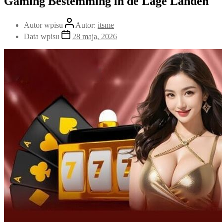
Gaming Bestemming in de Lage Landen
Autor wpisu
Autor:
itsme
Data wpisu
28 maja, 2026