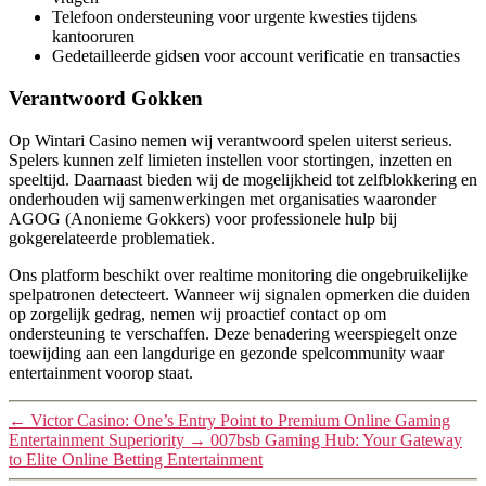
Telefoon ondersteuning voor urgente kwesties tijdens
kantooruren
Gedetailleerde gidsen voor account verificatie en transacties
Verantwoord Gokken
Op Wintari Casino nemen wij verantwoord spelen uiterst serieus.
Spelers kunnen zelf limieten instellen voor stortingen, inzetten en
speeltijd. Daarnaast bieden wij de mogelijkheid tot zelfblokkering en
onderhouden wij samenwerkingen met organisaties waaronder
AGOG (Anonieme Gokkers) voor professionele hulp bij
gokgerelateerde problematiek.
Ons platform beschikt over realtime monitoring die ongebruikelijke
spelpatronen detecteert. Wanneer wij signalen opmerken die duiden
op zorgelijk gedrag, nemen wij proactief contact op om
ondersteuning te verschaffen. Deze benadering weerspiegelt onze
toewijding aan een langdurige en gezonde spelcommunity waar
entertainment voorop staat.
←
Victor Casino: One’s Entry Point to Premium Online Gaming
Entertainment Superiority
→
007bsb Gaming Hub: Your Gateway
to Elite Online Betting Entertainment