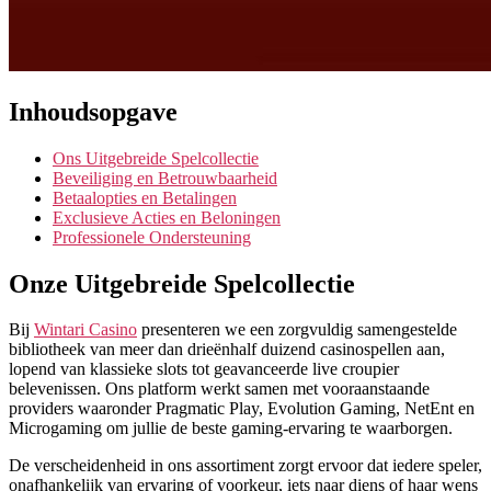
Inhoudsopgave
Ons Uitgebreide Spelcollectie
Beveiliging en Betrouwbaarheid
Betaalopties en Betalingen
Exclusieve Acties en Beloningen
Professionele Ondersteuning
Onze Uitgebreide Spelcollectie
Bij
Wintari Casino
presenteren we een zorgvuldig samengestelde
bibliotheek van meer dan drieënhalf duizend casinospellen aan,
lopend van klassieke slots tot geavanceerde live croupier
belevenissen. Ons platform werkt samen met vooraanstaande
providers waaronder Pragmatic Play, Evolution Gaming, NetEnt en
Microgaming om jullie de beste gaming-ervaring te waarborgen.
De verscheidenheid in ons assortiment zorgt ervoor dat iedere speler,
onafhankelijk van ervaring of voorkeur, iets naar diens of haar wens