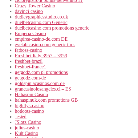
cicloregistro.it bonus-benvenuto IT
Crazy Tower Сasino
davinci-casino
dudleygraphicsstudio.co.uk
duelbetcasino.com Generic
duelbetcasino.com promotions generic
Emperia Casino
empirea-casino-de.com DE
evetabicasino.com generic turk
fatboss-casino
Freshbet Italy 3957 – 3959
freshbet-brazil
freshbet-france1
getgodz.com pl promotions
getgodz.com-de
goldspiniacasinos.com-de
grancasinolosangeles.cl – ES
Hahaspin Casino
hahaspinuk.com promotions GB
highflys-casino
hotloots-casino
Jesień
JSlotz Casino
julius-casino
Kult Casino