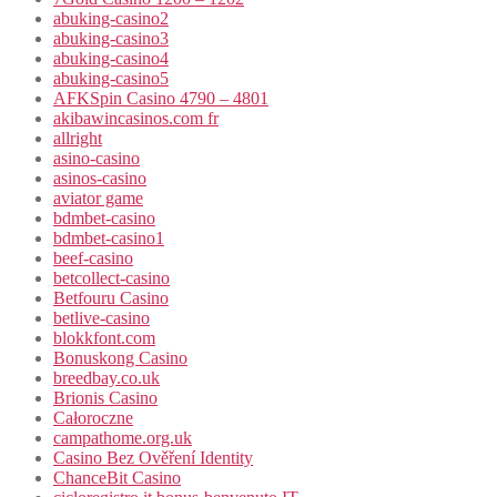
abuking-casino2
abuking-casino3
abuking-casino4
abuking-casino5
AFKSpin Casino 4790 – 4801
akibawincasinos.com fr
allright
asino-casino
asinos-casino
aviator game
bdmbet-casino
bdmbet-casino1
beef-casino
betcollect-casino
Betfouru Casino
betlive-casino
blokkfont.com
Bonuskong Casino
breedbay.co.uk
Brionis Casino
Całoroczne
campathome.org.uk
Casino Bez Ověření Identity
ChanceBit Casino