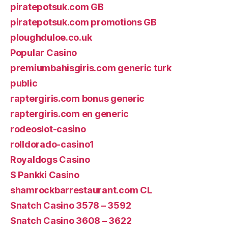
piratepotsuk.com GB
piratepotsuk.com promotions GB
ploughduloe.co.uk
Popular Casino
premiumbahisgiris.com generic turk
public
raptergiris.com bonus generic
raptergiris.com en generic
rodeoslot-casino
rolldorado-casino1
Royaldogs Casino
S Pankki Casino
shamrockbarrestaurant.com CL
Snatch Casino 3578 – 3592
Snatch Casino 3608 – 3622