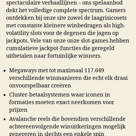
spectaculaire verhaallijnen – ons spelaanbod
dekt het volledige complete spectrum. Gamers
ontdekken bij onze site zowel de laagrisicosets
met constante kleinere winbedragen als high-
volatility slots voor de degenen die jagen op
jackpots. Vele van onze onze slot-games hebben
cumulatieve jackpot-functies die geregeld
uitbetalen naar fortuinlijke winners.
Megaways met tot maximaal 117.649
verschillende winmanieren die echt elk draai
onvoorspelbaar creëren
Cluster-betaalsystemen waar iconen in
formaties moeten exact neerkomen voor
prijzen
Avalanche reels die bovendien verschillende
achtereenvolgende winuitkeringen mogelijk
genereren in slechts een enkele spin