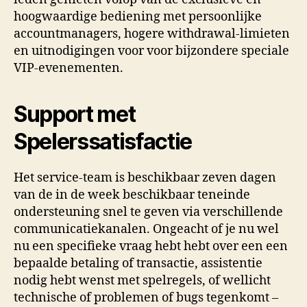
hoogwaardige bediening met persoonlijke
accountmanagers, hogere withdrawal-limieten
en uitnodigingen voor voor bijzondere speciale
VIP-evenementen.
Support met
Spelerssatisfactie
Het service-team is beschikbaar zeven dagen
van de in de week beschikbaar teneinde
ondersteuning snel te geven via verschillende
communicatiekanalen. Ongeacht of je nu wel
nu een specifieke vraag hebt hebt over een een
bepaalde betaling of transactie, assistentie
nodig hebt wenst met spelregels, of wellicht
technische of problemen of bugs tegenkomt –