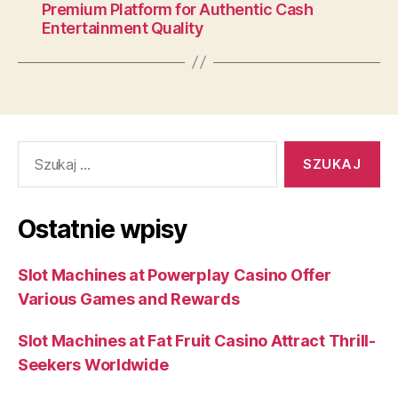
Premium Platform for Authentic Cash
Entertainment Quality
Szukaj:
Ostatnie wpisy
Slot Machines at Powerplay Casino Offer
Various Games and Rewards
Slot Machines at Fat Fruit Casino Attract Thrill-
Seekers Worldwide