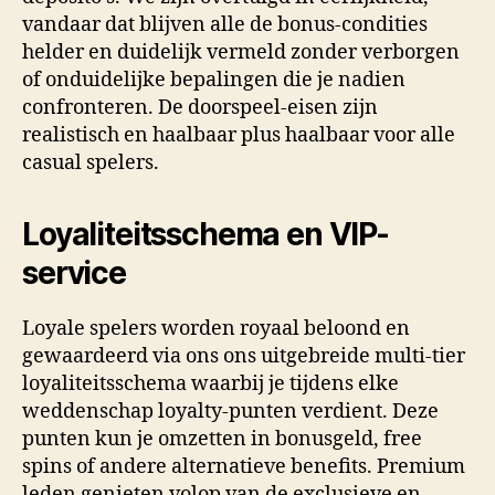
vandaar dat blijven alle de bonus-condities
helder en duidelijk vermeld zonder verborgen
of onduidelijke bepalingen die je nadien
confronteren. De doorspeel-eisen zijn
realistisch en haalbaar plus haalbaar voor alle
casual spelers.
Loyaliteitsschema en VIP-
service
Loyale spelers worden royaal beloond en
gewaardeerd via ons ons uitgebreide multi-tier
loyaliteitsschema waarbij je tijdens elke
weddenschap loyalty-punten verdient. Deze
punten kun je omzetten in bonusgeld, free
spins of andere alternatieve benefits. Premium
leden genieten volop van de exclusieve en