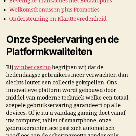
Beveiligde Transacties met Betaalopties
Welkomstbonussen plus Promoties
Ondersteuning en Klanttevredenheid
Onze Speelervaring en de
Platformkwaliteiten
Bij
winbet casino
begrijpen wij dat de
hedendaagse gebruikers meer verwachten dan
slechts louter een collectie gokspellen. Ons
innovatieve platform wordt gebouwd door
middel van moderne techniek welke een totaal
soepele gebruikservaring garandeert op alle
devices. Of je nu u vandaag gaming doet vanaf
uw computer, tablet of smartphone, onze
gebruikersinterface past zich automatisch
naadloos aan de schermgrootte zonder enig