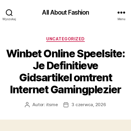
All About Fashion
Wyszukaj
Menu
Kategorie
UNCATEGORIZED
Winbet Online Speelsite:
Je Definitieve
Gidsartikel omtrent
Internet Gamingplezier
Autor:
itsme
3 czerwca, 2026
Autor
Data
wpisu
wpisu