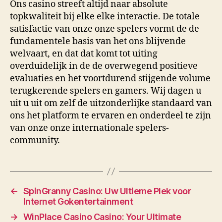
Ons casino streeft altijd naar absolute
topkwaliteit bij elke elke interactie. De totale
satisfactie van onze onze spelers vormt de de
fundamentele basis van het ons blijvende
welvaart, en dat dat komt tot uiting
overduidelijk in de de overwegend positieve
evaluaties en het voortdurend stijgende volume
terugkerende spelers en gamers. Wij dagen u
uit u uit om zelf de uitzonderlijke standaard van
ons het platform te ervaren en onderdeel te zijn
van onze onze internationale spelers-
community.
←
SpinGranny Casino: Uw Ultieme Plek voor
Internet Gokentertainment
→
WinPlace Casino Casino: Your Ultimate