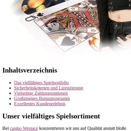
Inhaltsverzeichnis
Das vielfältiges Spielportfolio
Sicherheitskriterien und Lizenzierung
Vielseitige Zahlungsoptionen
Großzügiges Bonusprogramm
Exzellentes Kundenerlebnis
Unser vielfältiges Spielsortiment
Bei
casino Westace
konzentrieren wir uns auf Qualität anstatt bloße