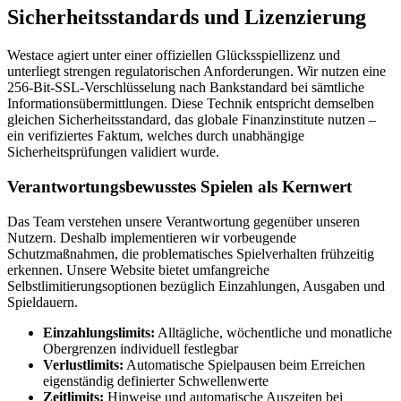
Sicherheitsstandards und Lizenzierung
Westace agiert unter einer offiziellen Glücksspiellizenz und
unterliegt strengen regulatorischen Anforderungen. Wir nutzen eine
256-Bit-SSL-Verschlüsselung nach Bankstandard bei sämtliche
Informationsübermittlungen. Diese Technik entspricht demselben
gleichen Sicherheitsstandard, das globale Finanzinstitute nutzen –
ein verifiziertes Faktum, welches durch unabhängige
Sicherheitsprüfungen validiert wurde.
Verantwortungsbewusstes Spielen als Kernwert
Das Team verstehen unsere Verantwortung gegenüber unseren
Nutzern. Deshalb implementieren wir vorbeugende
Schutzmaßnahmen, die problematisches Spielverhalten frühzeitig
erkennen. Unsere Website bietet umfangreiche
Selbstlimitierungsoptionen bezüglich Einzahlungen, Ausgaben und
Spieldauern.
Einzahlungslimits:
Alltägliche, wöchentliche und monatliche
Obergrenzen individuell festlegbar
Verlustlimits:
Automatische Spielpausen beim Erreichen
eigenständig definierter Schwellenwerte
Zeitlimits:
Hinweise und automatische Auszeiten bei