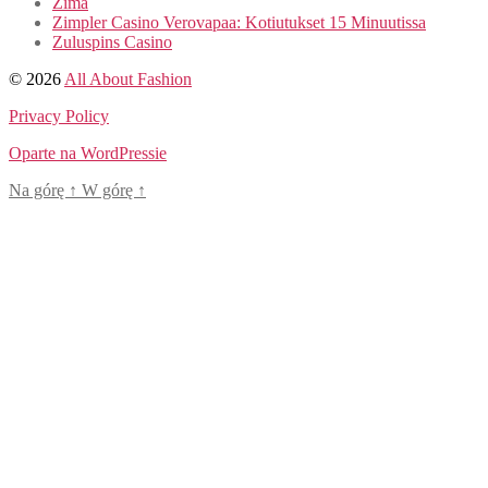
Zima
Zimpler Casino Verovapaa: Kotiutukset 15 Minuutissa
Zuluspins Casino
© 2026
All About Fashion
Privacy Policy
Oparte na WordPressie
Na górę
↑
W górę
↑