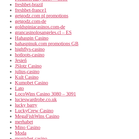
freshbet-brazil
freshbet-france1
getgodz.com pl promotions
getgodz.com-de
goldspiniacasinos.com-de
grancasinolosangeles.cl – ES
Hahaspin Casino
hahaspinuk.com promotions GB
highflys-casino
hotloots-casino
Jesień
JSlotz Casino
julius-casino
Kult Casino
Kumobet Casino
Lato
LocoWins Casino 3080 – 3091
lucieswardrobe.co.uk
lucky barry
LuckyCrew Casino
MegaFishWins Casino
merhabet
Mino Casino
Moda
monixbet-casino