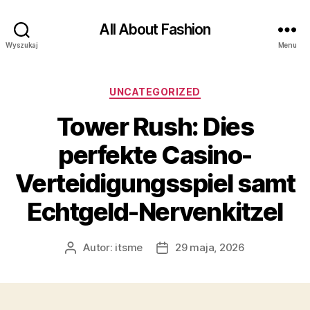
All About Fashion
Wyszukaj
Menu
Kategorie
UNCATEGORIZED
Tower Rush: Dies
perfekte Casino-
Verteidigungsspiel samt
Echtgeld-Nervenkitzel
Autor:
itsme
29 maja, 2026
Autor
Data
wpisu
wpisu