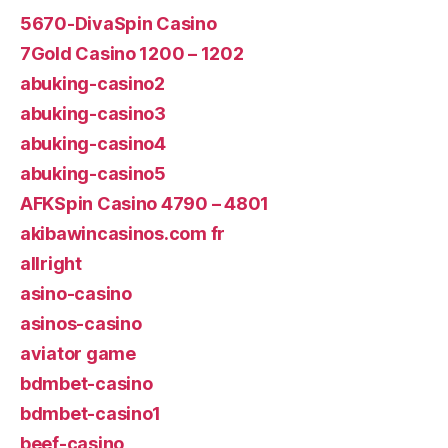
5670-DivaSpin Casino
7Gold Casino 1200 – 1202
abuking-casino2
abuking-casino3
abuking-casino4
abuking-casino5
AFKSpin Casino 4790 – 4801
akibawincasinos.com fr
allright
asino-casino
asinos-casino
aviator game
bdmbet-casino
bdmbet-casino1
beef-casino