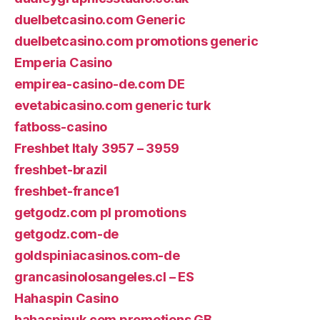
duelbetcasino.com Generic
duelbetcasino.com promotions generic
Emperia Casino
empirea-casino-de.com DE
evetabicasino.com generic turk
fatboss-casino
Freshbet Italy 3957 – 3959
freshbet-brazil
freshbet-france1
getgodz.com pl promotions
getgodz.com-de
goldspiniacasinos.com-de
grancasinolosangeles.cl – ES
Hahaspin Casino
hahaspinuk.com promotions GB