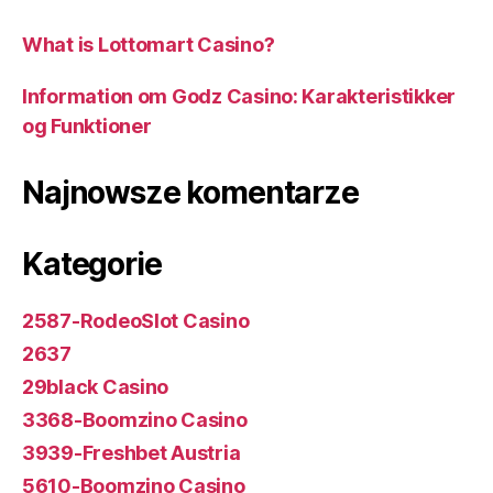
What is Lottomart Casino?
Information om Godz Casino: Karakteristikker
og Funktioner
Najnowsze komentarze
Kategorie
2587-RodeoSlot Casino
2637
29black Casino
3368-Boomzino Casino
3939-Freshbet Austria
5610-Boomzino Casino