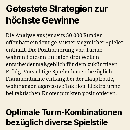
Getestete Strategien zur
höchste Gewinne
Die Analyse aus jenseits 50.000 Runden
offenbart eindeutige Muster siegreicher Spieler
enthüllt. Die Positionierung von Türme
während diesen initialen drei Wellen
entscheidet maßgeblich für dem zukünftigen
Erfolg. Vorsichtige Spieler bauen bezüglich
Flammentürme entlang bei der Hauptroute,
wohingegen aggressive Taktiker Elektrotürme
bei taktischen Knotenpunkten positionieren.
Optimale Turm-Kombinationen
bezüglich diverse Spielstile