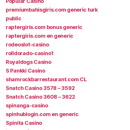
Popular Casino
premiumbahisgiris.com generic turk
public
raptergiris.com bonus generic
raptergiris.com en generic
rodeoslot-casino
rolldorado-casino1
Royaldogs Casino
S Pankki Casino
shamrockbarrestaurant.com CL
Snatch Casino 3578 – 3592
Snatch Casino 3608 – 3622
spinanga-casino
spinhublogin.com en generic
Spinita Casino