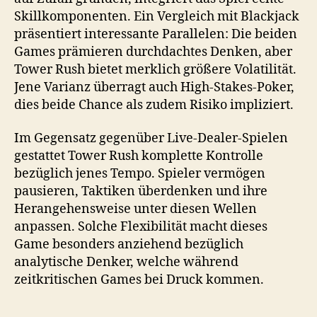
Skillkomponenten. Ein Vergleich mit Blackjack
präsentiert interessante Parallelen: Die beiden
Games prämieren durchdachtes Denken, aber
Tower Rush bietet merklich größere Volatilität.
Jene Varianz überragt auch High-Stakes-Poker,
dies beide Chance als zudem Risiko impliziert.
Im Gegensatz gegenüber Live-Dealer-Spielen
gestattet Tower Rush komplette Kontrolle
bezüglich jenes Tempo. Spieler vermögen
pausieren, Taktiken überdenken und ihre
Herangehensweise unter diesen Wellen
anpassen. Solche Flexibilität macht dieses
Game besonders anziehend bezüglich
analytische Denker, welche während
zeitkritischen Games bei Druck kommen.