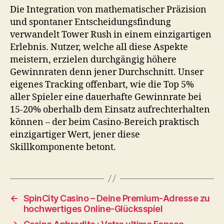
Die Integration von mathematischer Präzision
und spontaner Entscheidungsfindung
verwandelt Tower Rush in einem einzigartigen
Erlebnis. Nutzer, welche all diese Aspekte
meistern, erzielen durchgängig höhere
Gewinnraten denn jener Durchschnitt. Unser
eigenes Tracking offenbart, wie die Top 5%
aller Spieler eine dauerhafte Gewinnrate bei
15-20% oberhalb dem Einsatz aufrechterhalten
können – der beim Casino-Bereich praktisch
einzigartiger Wert, jener diese
Skillkomponente betont.
←
SpinCity Casino – Deine Premium-Adresse zu
hochwertiges Online-Glücksspiel