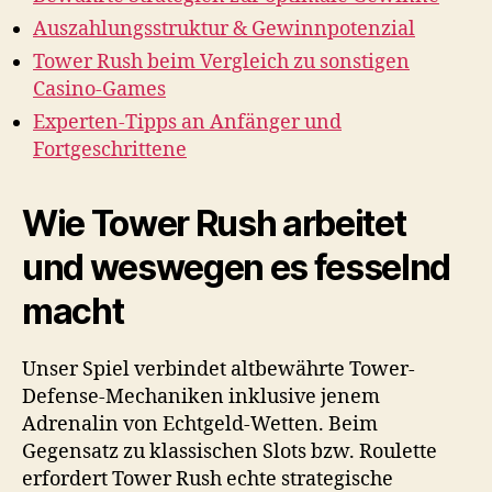
Auszahlungsstruktur & Gewinnpotenzial
Tower Rush beim Vergleich zu sonstigen
Casino-Games
Experten-Tipps an Anfänger und
Fortgeschrittene
Wie Tower Rush arbeitet
und weswegen es fesselnd
macht
Unser Spiel verbindet altbewährte Tower-
Defense-Mechaniken inklusive jenem
Adrenalin von Echtgeld-Wetten. Beim
Gegensatz zu klassischen Slots bzw. Roulette
erfordert Tower Rush echte strategische