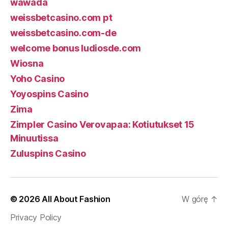
wawada
weissbetcasino.com pt
weissbetcasino.com-de
welcome bonus ludiosde.com
Wiosna
Yoho Casino
Yoyospins Casino
Zima
Zimpler Casino Verovapaa: Kotiutukset 15
Minuutissa
Zuluspins Casino
© 2026
All About Fashion
W górę
↑
Privacy Policy