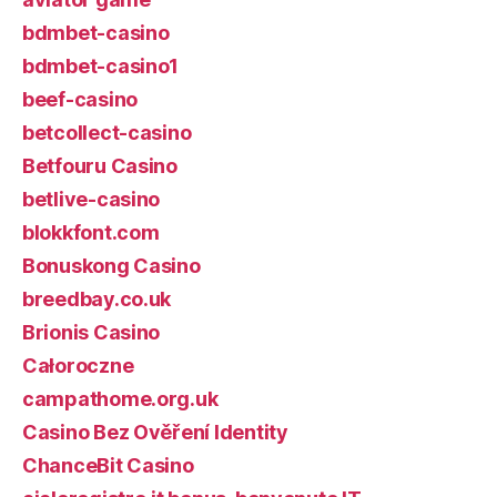
bdmbet-casino
bdmbet-casino1
beef-casino
betcollect-casino
Betfouru Casino
betlive-casino
blokkfont.com
Bonuskong Casino
breedbay.co.uk
Brionis Casino
Całoroczne
campathome.org.uk
Casino Bez Ověření Identity
ChanceBit Casino