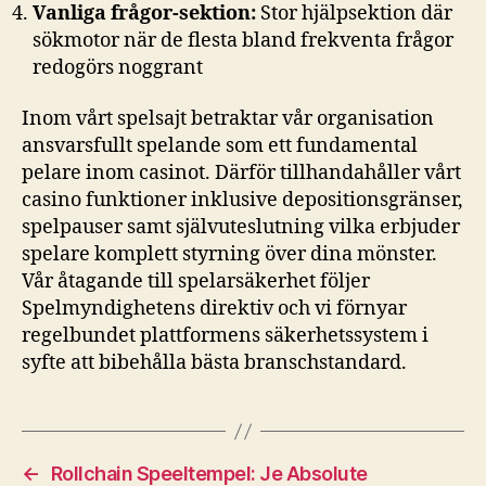
Vanliga frågor-sektion:
Stor hjälpsektion där
sökmotor när de flesta bland frekventa frågor
redogörs noggrant
Inom vårt spelsajt betraktar vår organisation
ansvarsfullt spelande som ett fundamental
pelare inom casinot. Därför tillhandahåller vårt
casino funktioner inklusive depositionsgränser,
spelpauser samt självuteslutning vilka erbjuder
spelare komplett styrning över dina mönster.
Vår åtagande till spelarsäkerhet följer
Spelmyndighetens direktiv och vi förnyar
regelbundet plattformens säkerhetssystem i
syfte att bibehålla bästa branschstandard.
←
Rollchain Speeltempel: Je Absolute