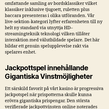
omfattande samling av bordsklassiker vilket
klassiker inklusive tjugoett, ruletten plus
baccara presenteras i olika utföranden. Vår
live-sektion-kategori lyfter erfarenheten till ny
helt ny standard via utnyttja HD–
streamingteknik teknologi vilken tillåter
interaktion med välutbildade spelare. Det här
bildar ett genuin spelupplevelse rakt via
spelares enhet.
Jackpottspel innehållande
Gigantiska Vinstmöjligheter
Ett särskild favorit på vårt kasino är progressiva
jackpotspel när prispotterna skulle kunna
erövra gigantiska prispengar. Den största
verifierade jackpottvinsten online noterades