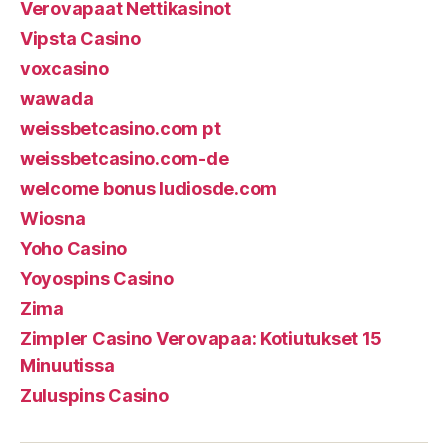
Verovapaat Nettikasinot
Vipsta Casino
voxcasino
wawada
weissbetcasino.com pt
weissbetcasino.com-de
welcome bonus ludiosde.com
Wiosna
Yoho Casino
Yoyospins Casino
Zima
Zimpler Casino Verovapaa: Kotiutukset 15
Minuutissa
Zuluspins Casino