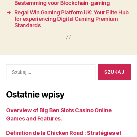
Bestemming voor Blockchain-gaming
→
Regal Win Gaming Platform UK: Your Elite Hub
for experiencing Digital Gaming Premium
Standards
Szukaj:
Ostatnie wpisy
Overview of Big Ben Slots Casino Online
Games and Features.
Définition de la Chicken Road : Stratégies et