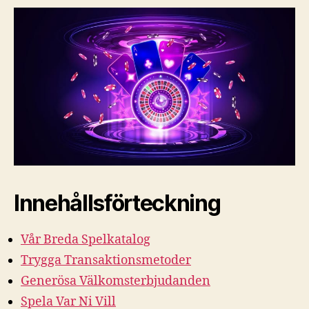
Innehållsförteckning
Vår Breda Spelkatalog
Trygga Transaktionsmetoder
Generösa Välkomsterbjudanden
Spela Var Ni Vill