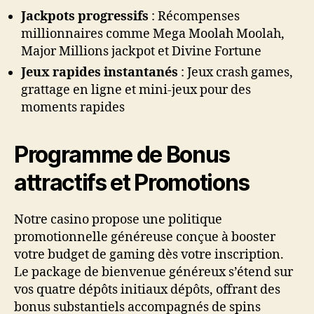
Jackpots progressifs
: Récompenses
millionnaires comme Mega Moolah Moolah,
Major Millions jackpot et Divine Fortune
Jeux rapides instantanés
: Jeux crash games,
grattage en ligne et mini-jeux pour des
moments rapides
Programme de Bonus
attractifs et Promotions
Notre casino propose une politique
promotionnelle généreuse conçue à booster
votre budget de gaming dès votre inscription.
Le package de bienvenue généreux s’étend sur
vos quatre dépôts initiaux dépôts, offrant des
bonus substantiels accompagnés de spins