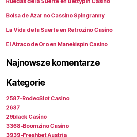
Ruedas de la Suerte en Bettypin Casino
Bolsa de Azar no Cassino Spingranny
La Vida de la Suerte en Retrozino Casino
El Atraco de Oro en Manekispin Casino
Najnowsze komentarze
Kategorie
2587-RodeoSlot Casino
2637
29black Casino
3368-Boomzino Casino
3939-Freshbet Austria