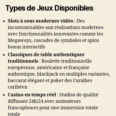
Types de Jeux Disponibles
Slots à sous modernes vidéo
: Des
incontournables aux réalisations modernes
avec fonctionnalités innovantes comme les
Megaways, cascades de symboles et spins
bonus interactifs
Classiques de table authentiques
traditionnels
: Roulette traditionnelle
européenne, américaine et française
authentique, blackjack en multiples variantes,
baccarat élégant et poker des Caraïbes
caribéen
Casino en temps réel
: Studios de qualité
diffusant 24h/24 avec animateurs
francophones pour une immersion totale
totale