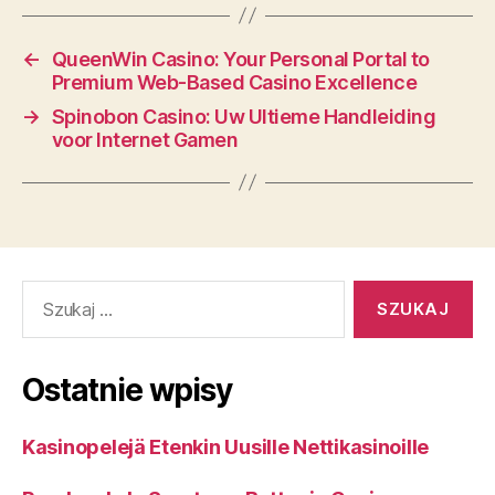
←
QueenWin Casino: Your Personal Portal to
Premium Web-Based Casino Excellence
→
Spinobon Casino: Uw Ultieme Handleiding
voor Internet Gamen
Szukaj:
Ostatnie wpisy
Kasinopelejä Etenkin Uusille Nettikasinoille