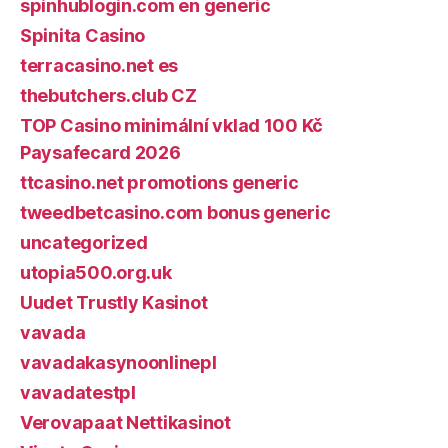
spinhublogin.com en generic
Spinita Casino
terracasino.net es
thebutchers.club CZ
TOP Casino minimální vklad 100 Kč
Paysafecard 2026
ttcasino.net promotions generic
tweedbetcasino.com bonus generic
uncategorized
utopia500.org.uk
Uudet Trustly Kasinot
vavada
vavadakasynoonlinepl
vavadatestpl
Verovapaat Nettikasinot