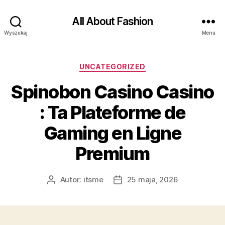
All About Fashion
Wyszukaj
Menu
Kategorie
UNCATEGORIZED
Spinobon Casino Casino
: Ta Plateforme de
Gaming en Ligne
Premium
Autor:
itsme
25 maja, 2026
Autor
Data
wpisu
wpisu