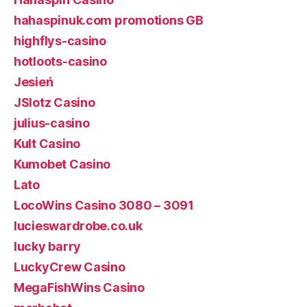
hahaspinuk.com promotions GB
highflys-casino
hotloots-casino
Jesień
JSlotz Casino
julius-casino
Kult Casino
Kumobet Casino
Lato
LocoWins Casino 3080 – 3091
lucieswardrobe.co.uk
lucky barry
LuckyCrew Casino
MegaFishWins Casino