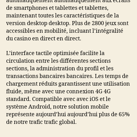
automatiquement automatiquement aux écrans
de smartphones et tablettes et tablettes,
maintenant toutes les caractéristiques de la
version desktop desktop. Plus de 2800 jeux sont
accessibles en mobilité, incluant l’intégralité
du casino en direct en direct.
L’interface tactile optimisée facilite la
circulation entre les différentes sections
sections, la administration du profil et les
transactions bancaires bancaires. Les temps de
chargement réduits garantissent une utilisation
fluide, même avec une connexion 4G 4G
standard. Compatible avec avec iOS et le
système Android, notre solution mobile
représente aujourd’hui aujourd’hui plus de 65%
de notre trafic trafic global.