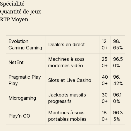
Spécialité
Quantité de Jeux
RTP Moyen
Evolution
12
98.
Dealers en direct
Gaming Gaming
0+
65%
Machines à sous
25
96.5
NetEnt
modernes vidéo
0+
0%
Pragmatic Play
40
96.
Slots et Live Casino
Play
0+
42%
Jackpots massifs
30
96.1
Microgaming
progressifs
0+
0%
Machines à sous
18
96.3
Play’n GO
portables mobiles
0+
5%