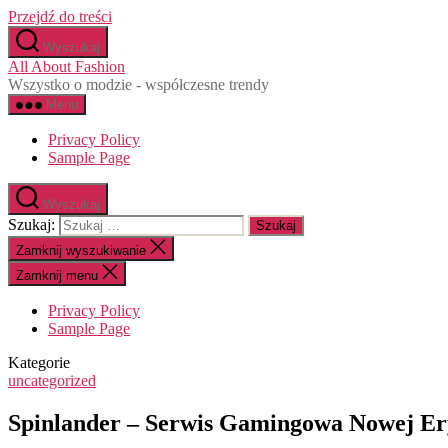
Przejdź do treści
Wyszukaj
All About Fashion
Wszystko o modzie - współczesne trendy
Menu
Privacy Policy
Sample Page
Wyszukaj
Szukaj:
Zamknij wyszukiwanie
Zamknij menu
Privacy Policy
Sample Page
Kategorie
uncategorized
Spinlander – Serwis Gamingowa Nowej E