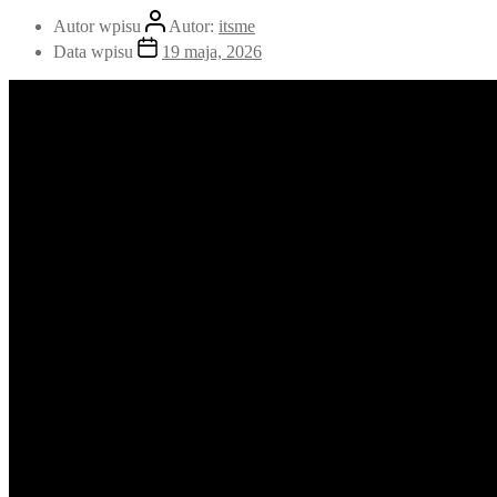
Autor wpisu
Autor:
itsme
Data wpisu
19 maja, 2026