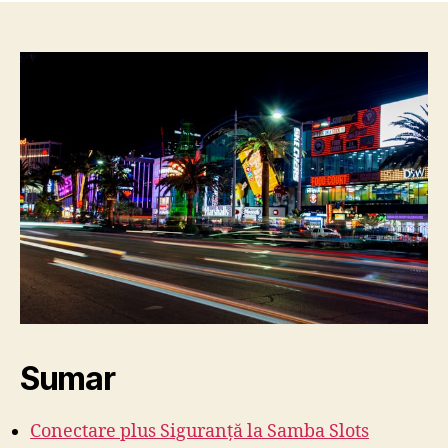
Sumar
Conectare plus Siguranță la Samba Slots