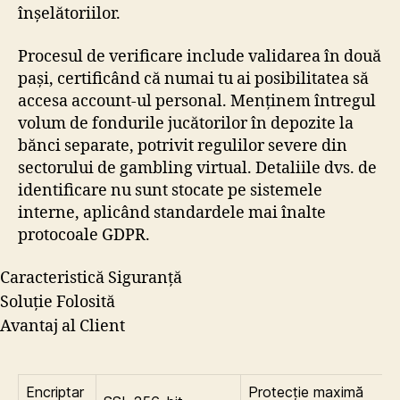
înșelătoriilor.
Procesul de verificare include validarea în două
pași, certificând că numai tu ai posibilitatea să
accesa account-ul personal. Menținem întregul
volum de fondurile jucătorilor în depozite la
bănci separate, potrivit regulilor severe din
sectorului de gambling virtual. Detaliile dvs. de
identificare nu sunt stocate pe sistemele
interne, aplicând standardele mai înalte
protocoale GDPR.
Caracteristică Siguranță
Soluție Folosită
Avantaj al Client
Encriptar
Protecție maximă