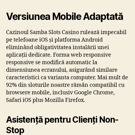
Versiunea Mobile Adaptată
Cazinoul Samba Slots Casino rulează impecabil
pe telefoane iOS și platforma Android
eliminând obligativitatea instalării unei
aplicații dedicate. Forma web responsive
responsive se modifică automatic la
dimensiunea ecranului, asigurând similare
caracteristici ca varianta computer. Mai mult de
92% din sloturile noastre rămân compatibil cu
browsere mobile, inclusiv Google Chrome,
Safari iOS plus Mozilla Firefox.
Asistență pentru Clienți Non-
Stop