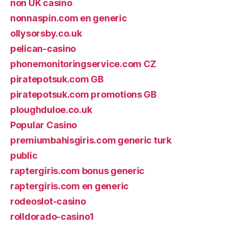
non UK casino
nonnaspin.com en generic
ollysorsby.co.uk
pelican-casino
phonemonitoringservice.com CZ
piratepotsuk.com GB
piratepotsuk.com promotions GB
ploughduloe.co.uk
Popular Casino
premiumbahisgiris.com generic turk
public
raptergiris.com bonus generic
raptergiris.com en generic
rodeoslot-casino
rolldorado-casino1