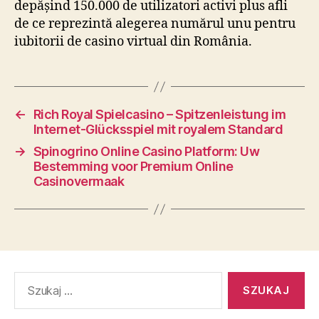
depășind 150.000 de utilizatori activi plus afli
de ce reprezintă alegerea numărul unu pentru
iubitorii de casino virtual din România.
←
Rich Royal Spielcasino – Spitzenleistung im
Internet-Glücksspiel mit royalem Standard
→
Spinogrino Online Casino Platform: Uw
Bestemming voor Premium Online
Casinovermaak
Szukaj: