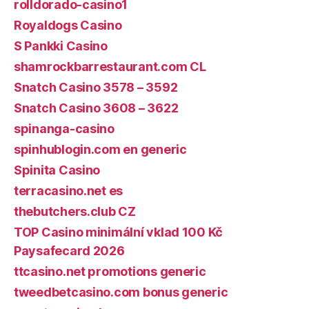
rolldorado-casino1
Royaldogs Casino
S Pankki Casino
shamrockbarrestaurant.com CL
Snatch Casino 3578 – 3592
Snatch Casino 3608 – 3622
spinanga-casino
spinhublogin.com en generic
Spinita Casino
terracasino.net es
thebutchers.club CZ
TOP Casino minimální vklad 100 Kč
Paysafecard 2026
ttcasino.net promotions generic
tweedbetcasino.com bonus generic