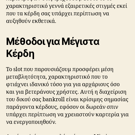
χαρακτηριστικό γεννά εξαιρετικές στιγμές εκεί
που τα κέρδη σας υπάρχει περίπτωση να
αυξηθούν εκθετικά.
Μέθοδοι για Μέγιστα
Κέρδη
Το slot που παρουσιάζουμ προσφέρει μέση
μεταβλητότητα, χαρακτηριστικό που το
φτιάχνει ιδανικό τόσο για για αρχάριους όσο
και για βετεράνους χρήστες. Αυτή η διαχείριση
του δικού σας bankroll είναι κρίσιμης σημασίας
παράγοντα κέρδους, εφόσον οι δωρεάν σπιν
υπάρχει περίπτωση να χρειαστούν καρτερία για
να ενεργοποιηθούν.