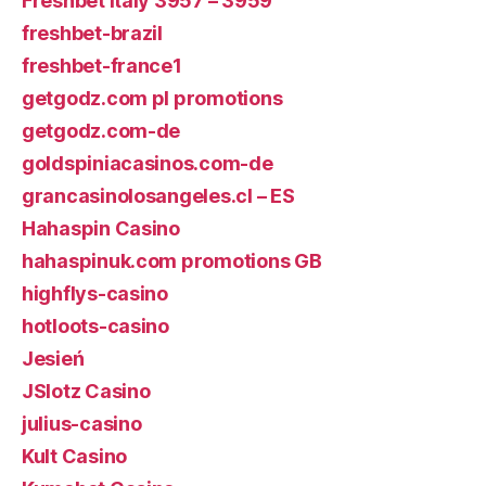
Freshbet Italy 3957 – 3959
freshbet-brazil
freshbet-france1
getgodz.com pl promotions
getgodz.com-de
goldspiniacasinos.com-de
grancasinolosangeles.cl – ES
Hahaspin Casino
hahaspinuk.com promotions GB
highflys-casino
hotloots-casino
Jesień
JSlotz Casino
julius-casino
Kult Casino