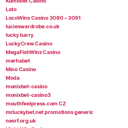
Kumobet Casino
Lato
LocoWins Casino 3080 – 3091
lucieswardrobe.co.uk
lucky barry
LuckyCrew Casino
MegaFishWins Casino
merhabet
Mino Casino
Moda
monixbet-casino
monixbet-casino3
mouthfeelpress.com CZ
mrluckybet.net promotions generic
nesrf.org.uk