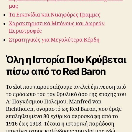
μας
Τα Εικονίδια και Νικηφόρες Γραμμές
Χαρακτηριστικά Μπόνους και Δωρεάν
Περιστροφές
Στρατηγικές για Μεγαλύτερα Κέρδη
Όλη η Ιστορία Που Κρύβεται
πίσω από το Red Baron
Το slot που παρουσιάζουμε αντλεί έμπνευση από
το πρόσωπο του τον θρυλικό άσο της εποχής του
Α’ Παγκόσμιου Πολέμου, Manfred von
Richthofen, ονομαστό ως Red Baron, που έριξε
επαληθευμένα 80 εχθρικά αεροσκάφη από το
1916 έως 1918. Τέτοια η ιστορική παράδοση
πηγαίνει στους κυλίνδρους του slot μας εδώ,