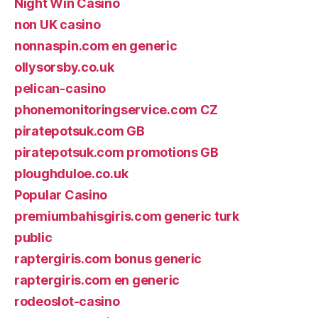
Night Win Casino
non UK casino
nonnaspin.com en generic
ollysorsby.co.uk
pelican-casino
phonemonitoringservice.com CZ
piratepotsuk.com GB
piratepotsuk.com promotions GB
ploughduloe.co.uk
Popular Casino
premiumbahisgiris.com generic turk
public
raptergiris.com bonus generic
raptergiris.com en generic
rodeoslot-casino