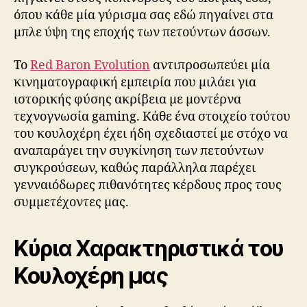
όπου κάθε μία γύρισμα σας εδώ πηγαίνει στα
μπλε ύψη της εποχής των πετούντων άσσων.
Το
Red Baron Evolution
αντιπροσωπεύει μία
κινηματογραφική εμπειρία που μιλάει για
ιστορικής φύσης ακρίβεια με μοντέρνα
τεχνογνωσία gaming. Κάθε ένα στοιχείο τούτου
του κουλοχέρη έχει ήδη σχεδιαστεί με στόχο να
αναπαράγει την συγκίνηση των πετούντων
συγκρούσεων, καθώς παράλληλα παρέχει
γενναιόδωρες πιθανότητες κέρδους προς τους
συμμετέχοντες μας.
Κύρια Χαρακτηριστικά του
Κουλοχέρη μας