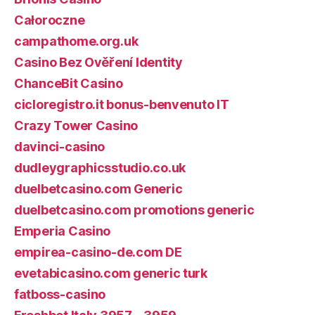
Całoroczne
campathome.org.uk
Casino Bez Ověření Identity
ChanceBit Casino
cicloregistro.it bonus-benvenuto IT
Crazy Tower Сasino
davinci-casino
dudleygraphicsstudio.co.uk
duelbetcasino.com Generic
duelbetcasino.com promotions generic
Emperia Casino
empirea-casino-de.com DE
evetabicasino.com generic turk
fatboss-casino