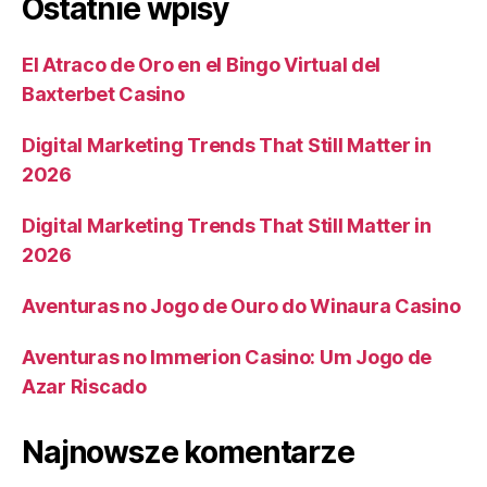
Ostatnie wpisy
El Atraco de Oro en el Bingo Virtual del
Baxterbet Casino
Digital Marketing Trends That Still Matter in
2026
Digital Marketing Trends That Still Matter in
2026
Aventuras no Jogo de Ouro do Winaura Casino
Aventuras no Immerion Casino: Um Jogo de
Azar Riscado
Najnowsze komentarze