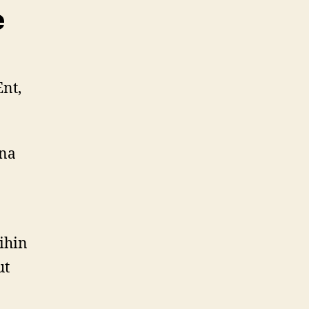
e
Ent,
ana
ihin
ut