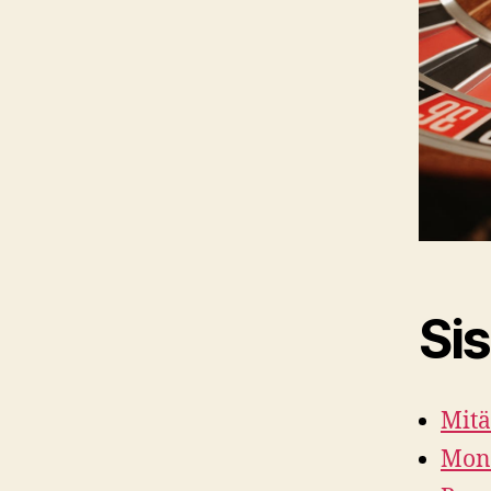
Sis
Mitä
Moni