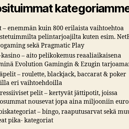
situimmat kategoriamm
it – enemmän kuin 800 erilaista vaihtoehtoa
stetuimmilta pelintarjoajilta kuten esim. Net
ogaming sekä Pragmatic Play
-kasino – aito pelikokemus reaaliaikaisena
iminä Evolution Gamingin & Ezugin tarjoam
äpelit – roulette, blackjack, baccarat & poker
lla eri vaihtoehdoilla
essiiviset pelit – kertyvät jättipotit, joissa
tosummat nousevat jopa aina miljooniin euro
oiskategoriat – bingo, raaputusarvat sekä mu
at pika- kategoriat