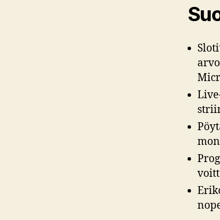
Suo
Slot
arvo
Micr
Live
stri
Pöyt
moni
Progr
voit
Erik
nope