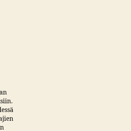
aan
siin.
essä
ajien
an