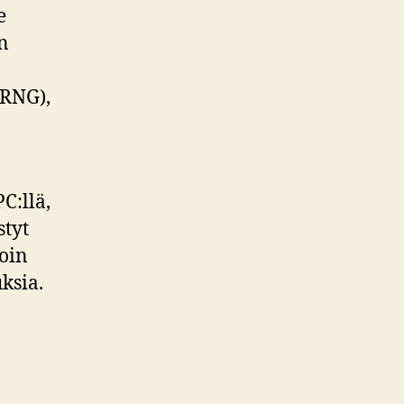
e
n
(RNG),
C:llä,
styt
loin
ksia.