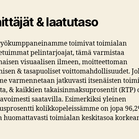
ittäjät & laatutaso
styökumppaneinamme toimivat toimialan
etuimmat pelintarjoajat, tämä varmistaa
aisen visuaalisen ilmeen, moitteettoman
isen & tasapuoliset voittomahdollisuudet. J
e varmennetaan jatkuvasti itsenäisten toim
ta, & kaikkien takaisinmaksuprosentit (RTP) 
 avoimesti saatavilla. Esimerkiksi yleinen
usprosentti kolikkopeleissämme on jopa 96,2
n huomattavasti toimialan keskitasoa korkea