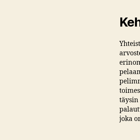
Keh
Yhtei
arvost
erinom
pelaam
pelimm
toimes
täysin
palaut
joka o