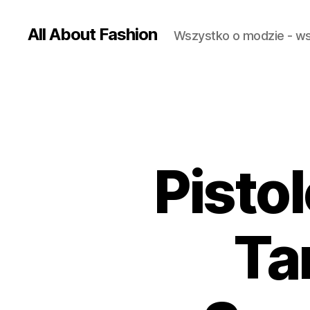
All About Fashion
Wszystko o modzie - w
Pisto
Ta