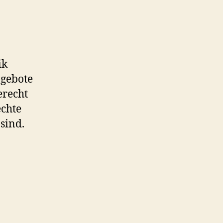
ik
gebote
erecht
echte
sind.