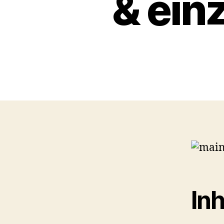
& einz
In