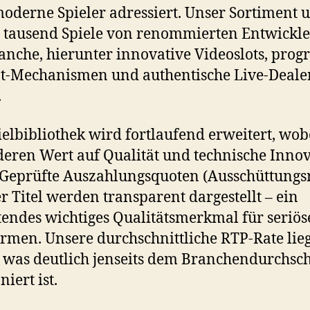
oderne Spieler adressiert. Unser Sortiment 
e tausend Spiele von renommierten Entwickle
anche, hierunter innovative Videoslots, progr
t-Mechanismen und authentische Live-Deale
.
ielbibliothek wird fortlaufend erweitert, wob
eren Wert auf Qualität und technische Inno
 Geprüfte Auszahlungsquoten (Ausschüttungs
r Titel werden transparent dargestellt – ein
endes wichtiges Qualitätsmerkmal für seriös
ormen. Unsere durchschnittliche RTP-Rate lieg
 was deutlich jenseits dem Branchendurchsch
niert ist.