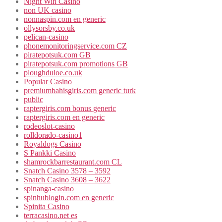
Night Win Casino
non UK casino
nonnaspin.com en generic
ollysorsby.co.uk
pelican-casino
phonemonitoringservice.com CZ
piratepotsuk.com GB
piratepotsuk.com promotions GB
ploughduloe.co.uk
Popular Casino
premiumbahisgiris.com generic turk
public
raptergiris.com bonus generic
raptergiris.com en generic
rodeoslot-casino
rolldorado-casino1
Royaldogs Casino
S Pankki Casino
shamrockbarrestaurant.com CL
Snatch Casino 3578 – 3592
Snatch Casino 3608 – 3622
spinanga-casino
spinhublogin.com en generic
Spinita Casino
terracasino.net es