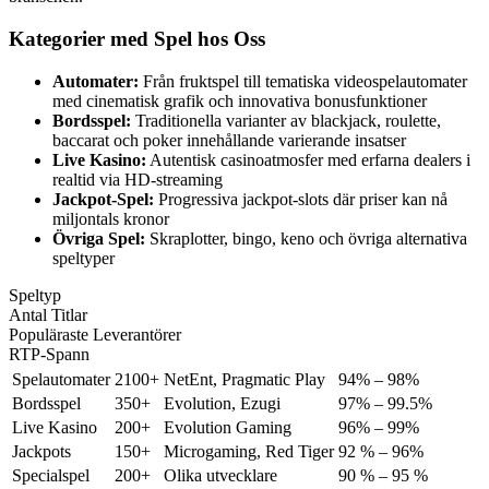
Kategorier med Spel hos Oss
Automater:
Från fruktspel till tematiska videospelautomater
med cinematisk grafik och innovativa bonusfunktioner
Bordsspel:
Traditionella varianter av blackjack, roulette,
baccarat och poker innehållande varierande insatser
Live Kasino:
Autentisk casinoatmosfer med erfarna dealers i
realtid via HD-streaming
Jackpot-Spel:
Progressiva jackpot-slots där priser kan nå
miljontals kronor
Övriga Spel:
Skraplotter, bingo, keno och övriga alternativa
speltyper
Speltyp
Antal Titlar
Populäraste Leverantörer
RTP-Spann
Spelautomater
2100+
NetEnt, Pragmatic Play
94% – 98%
Bordsspel
350+
Evolution, Ezugi
97% – 99.5%
Live Kasino
200+
Evolution Gaming
96% – 99%
Jackpots
150+
Microgaming, Red Tiger
92 % – 96%
Specialspel
200+
Olika utvecklare
90 % – 95 %