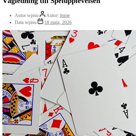
Vägledning till Spelupplevelsen
Autor wpisu
Autor:
itsme
Data wpisu
18 maja, 2026