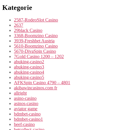
Kategorie
2587-RodeoSlot Casino
2637
29black Casino
3368-Boomzino Casino
3939-Freshbet Austria
5610-Boomzino Casino
5670-DivaSpin Casino
7Gold Casino 1200 – 1202
abuking-casino2
abuking-casino3
abuking-casino4
abuking-casino5
AFKSpin Casino 4790 – 4801
akibawincasinos.com fr
allright
asino-casino
asinos-casino
aviator game
bdmbet-casino
bdmbet-casino1
beef-casino
betcollect-casino