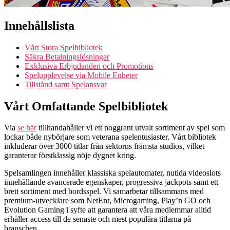
Innehållslista
Vårt Stora Spelbibliotek
Säkra Betalningslösningar
Exklusiva Erbjudanden och Promotions
Spelupplevelse via Mobile Enheter
Tillstånd samt Spelansvar
Vårt Omfattande Spelbibliotek
Via
se här
tillhandahåller vi ett noggrant utvalt sortiment av spel som
lockar både nybörjare som veterana spelentusiaster. Vårt bibliotek
inkluderar över 3000 titlar från sektorns främsta studios, vilket
garanterar förstklassig nöje dygnet kring.
Spelsamlingen innehåller klassiska spelautomater, nutida videoslots
innehållande avancerade egenskaper, progressiva jackpots samt ett
brett sortiment med bordsspel. Vi samarbetar tillsammans med
premium-utvecklare som NetEnt, Microgaming, Play’n GO och
Evolution Gaming i syfte att garantera att våra medlemmar alltid
erhåller access till de senaste och mest populära titlarna på
branschen.