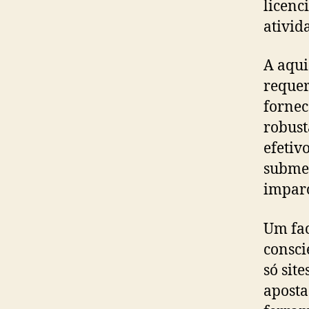
licenc
ativid
A aqui
requer
forne
robust
efetiv
submet
imparc
Um fac
consci
só sit
aposta