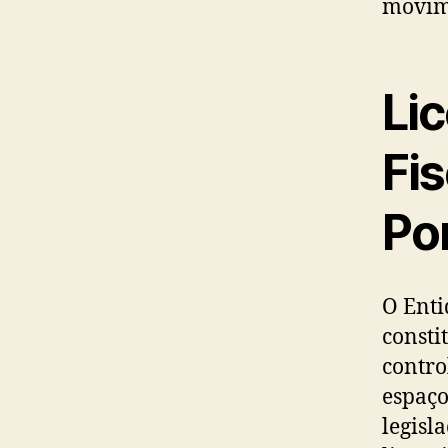
movime
Li
Fis
Po
O Enti
consti
contro
espaço
legisl