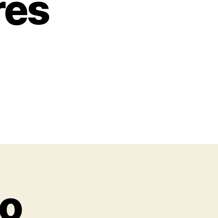
res
no