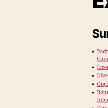
E
Su
Padr
Gam
Lice
Dive
Opçõ
Bónu
Inte