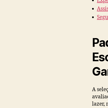
Expe
Assi
Segu
Pa
Es
Ga
A sele
avalia
lazer,