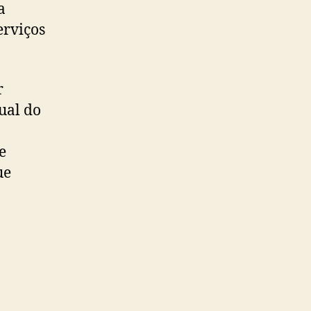
a
erviços
r
ual do
e
ue