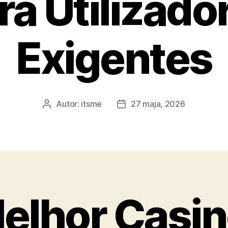
ra Utilizado
Exigentes
Autor:
itsme
27 maja, 2026
Autor
Data
wpisu
wpisu
elhor Casi