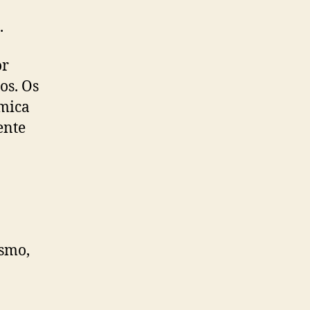
.
or
os. Os
mica
ente
ismo,