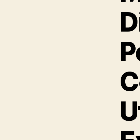
D
P
C
U