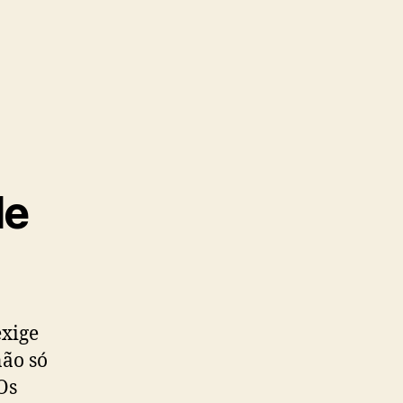
de
exige
não só
Os