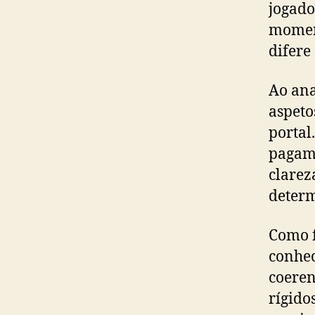
jogado
moment
difere
Ao ana
aspeto
portal
pagame
clarez
determ
Como f
conhec
coeren
rígido