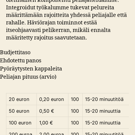
olennainen komponentti peliajatteluamme.
Integroidut työkalumme tukevat pelureita
määrittämään rajoitteita yhdessä peliajalle että
rahalle. Häviörajan toiminnot estää
itseohjaavasti pelikerran, mikäli ennalta
määritetty rajoitus saavutetaan.
Budjettitaso
Ehdotettu panos
Pyöräytysten kappaleita
Peliajan pituus (arvio)
20 euron
0,20 euron
100
15-20 minuutitöä
50 euron
0,50 €
100
15-20 minuuttia
100 euron
1,00 €
100
15-20 minuuttia
200 euroa
2,00 euroa
100
15-20 minuutitöä