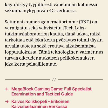
käynnistyy tyypillisesti vähemmän kolmessa
sekuntia nykypäivän 4G-verkoissa.
Satunnaisnumerogeneraattorimme (RNG) on
vermigattu sekä vahvistettu iTech Labs -
tutkimuslaboratorion kautta, tämä takaa, mikä
tarkoittaa että joka kerta pyöräytys toimii täysin
arvalla tuotettu sekä erottuva aikaisemmista
lopputuloksista. Tämä teknologinen varmennus
turvaa oikeudenmukaisen pelikokemuksen
joka kerta pelaajillemme.
←
MegaBlock Gaming Game: Full Specialist
Examination and Tactical Guide
→
Kaivos Kolikkopeli – Erikoinen
Kaivospelaaminen Verkossa