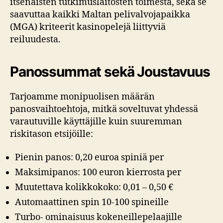
itsenäisten tutkimuslaitosten toimesta, sekä se
saavuttaa kaikki Maltan pelivalvojapaikka
(MGA) kriteerit kasinopelejä liittyviä
reiluudesta.
Panossummat sekä Joustavuus
Tarjoamme monipuolisen määrän
panosvaihtoehtoja, mitkä soveltuvat yhdessä
varautuville käyttäjille kuin suuremman
riskitason etsijöille:
Pienin panos: 0,20 euroa spiniä per
Maksimipanos: 100 euron kierrosta per
Muutettava kolikkokoko: 0,01 – 0,50 €
Automaattinen spin 10-100 spineille
Turbo- ominaisuus kokeneillepelaajille