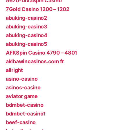
5670-DivaSpin Casino
7Gold Casino 1200 – 1202
abuking-casino2
abuking-casino3
abuking-casino4
abuking-casino5
AFKSpin Casino 4790 – 4801
akibawincasinos.com fr
allright
asino-casino
asinos-casino
aviator game
bdmbet-casino
bdmbet-casino1
beef-casino