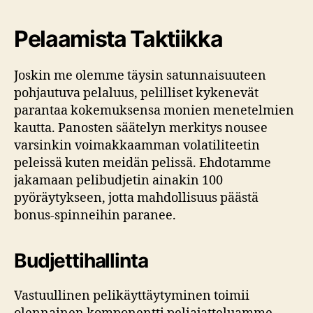
Pelaamista Taktiikka
Joskin me olemme täysin satunnaisuuteen
pohjautuva pelaluus, pelilliset kykenevät
parantaa kokemuksensa monien menetelmien
kautta. Panosten säätelyn merkitys nousee
varsinkin voimakkaamman volatiliteetin
peleissä kuten meidän pelissä. Ehdotamme
jakamaan pelibudjetin ainakin 100
pyöräytykseen, jotta mahdollisuus päästä
bonus-spinneihin paranee.
Budjettihallinta
Vastuullinen pelikäyttäytyminen toimii