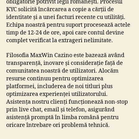
obligatorie potrivit legii românești. Procesul
KYC solicită încărcarea a copie a cărții de
identitate și a unei facturi recente cu utilități.
Echipa noastră pentru suport procesează actele
timp de 12-24 de ore, apoi care contul devine
complet verificat la extrageri nelimitate.
Filosofia MaxWin Cazino este bazează având
transparență, inovare și considerație față de
comunitatea noastră de utilizatori. Alocăm
resurse continuu pentru optimizarea
platformei, includerea de noi titluri plus
optimizarea experienței utilizatorului.
Asistența nostru clienți funcționează non-stop
prin live chat, email și telefon, asigurând
asistență promptă în limba română pentru
oricare întrebare ori problemă tehnică.