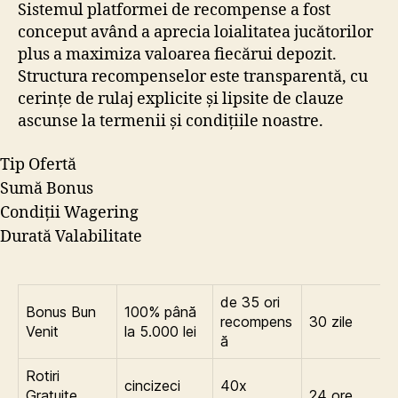
Sistemul platformei de recompense a fost
conceput având a aprecia loialitatea jucătorilor
plus a maximiza valoarea fiecărui depozit.
Structura recompenselor este transparentă, cu
cerințe de rulaj explicite și lipsite de clauze
ascunse la termenii și condițiile noastre.
Tip Ofertă
Sumă Bonus
Condiții Wagering
Durată Valabilitate
de 35 ori
Bonus Bun
100% până
recompens
30 zile
Venit
la 5.000 lei
ă
Rotiri
cincizeci
40x
Gratuite
24 ore