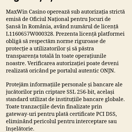
MaxWin Casino operează sub autorizația strictă
emisă de Oficiul Național pentru Jocuri de
Șansă în România, având numărul de licență
L1160657W000328. Prezenta licență platformei
obligă să respectăm norme riguroase de
protecție a utilizatorilor și să păstra
transparența totală în toate operațiunile
noastre. Verificarea autorizației poate deveni
realizată oricând pe portalul autentic ONJN.
Protejăm informațiile personale și bancare ale
jucătorilor prin criptare SSL 256-bit, același
standard utilizat de instituțiile bancare globale.
Toate tranzacțiile devin finalizate prin
gateway-uri pentru plată certificate PCI DSS,
eliminând pericolul pentru interceptare sau
înșelătorie.