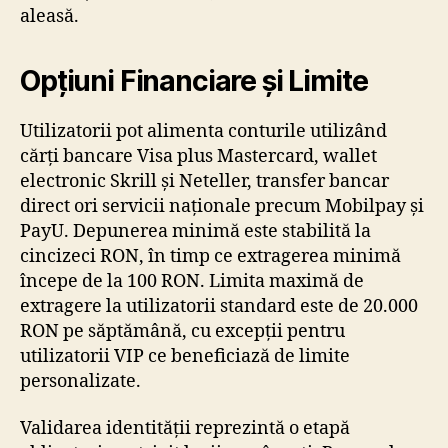
aleasă.
Opțiuni Financiare și Limite
Utilizatorii pot alimenta conturile utilizând
cărți bancare Visa plus Mastercard, wallet
electronic Skrill și Neteller, transfer bancar
direct ori servicii naționale precum Mobilpay și
PayU. Depunerea minimă este stabilită la
cincizeci RON, în timp ce extragerea minimă
începe de la 100 RON. Limita maximă de
extragere la utilizatorii standard este de 20.000
RON pe săptămână, cu excepții pentru
utilizatorii VIP ce beneficiază de limite
personalizate.
Validarea identității reprezintă o etapă