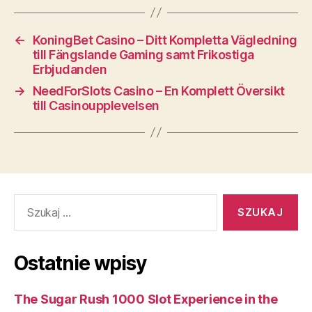
←
KoningBet Casino – Ditt Kompletta Vägledning
till Fängslande Gaming samt Frikostiga
Erbjudanden
→
NeedForSlots Casino – En Komplett Översikt
till Casinoupplevelsen
Szukaj:
Ostatnie wpisy
The Sugar Rush 1000 Slot Experience in the