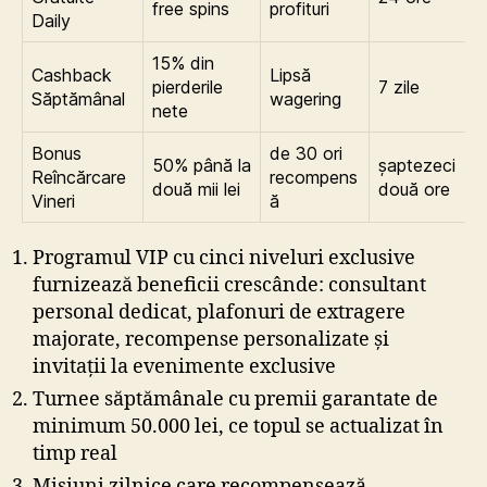
free spins
profituri
Daily
15% din
Cashback
Lipsă
pierderile
7 zile
Săptămânal
wagering
nete
Bonus
de 30 ori
50% până la
șaptezeci
Reîncărcare
recompens
două mii lei
două ore
Vineri
ă
Programul VIP cu cinci niveluri exclusive
furnizează beneficii crescânde: consultant
personal dedicat, plafonuri de extragere
majorate, recompense personalizate și
invitații la evenimente exclusive
Turnee săptămânale cu premii garantate de
minimum 50.000 lei, ce topul se actualizat în
timp real
Misiuni zilnice care recompensează