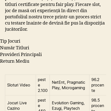
titluri certificate pentru fair play. Fiecare slot,
joc de masă ori experiență în direct din
portofoliul nostru trece printr-un proces strict
cu testare înainte de devină fie pus la dispoziția
jucătorilor.
Tip Jocuri
Număr Titluri
Provideri Principali
Return Mediu
pest
96.2
NetEnt, Pragmatic
Sloturi Video
e
procen
Play, Microgaming
2.100
te
pest
98.5
Jocuri Live
Evolution Gaming,
e
procen
Cazino
Ezugi, Playtech