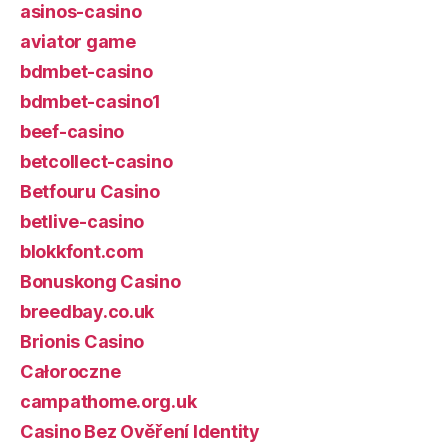
asinos-casino
aviator game
bdmbet-casino
bdmbet-casino1
beef-casino
betcollect-casino
Betfouru Casino
betlive-casino
blokkfont.com
Bonuskong Casino
breedbay.co.uk
Brionis Casino
Całoroczne
campathome.org.uk
Casino Bez Ověření Identity