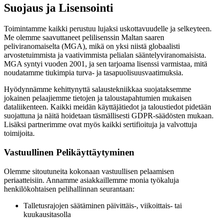
Suojaus ja Lisensointi
Toimintamme kaikki perustuu lujaksi uskottavuudelle ja selkeyteen.
Me olemme saavuttaneet pelilisenssin Maltan saaren
peliviranomaiselta (MGA), mikä on yksi niistä globaalisti
arvostetuimmista ja vaativimmista pelialan sääntelyviranomaisista.
MGA syntyi vuoden 2001, ja sen tarjoama lisenssi varmistaa, mitä
noudatamme tiukimpia turva- ja tasapuolisuusvaatimuksia.
Hyödynnämme kehittynyttä salaustekniikkaa suojataksemme
jokainen pelaajiemme tietojen ja taloustapahtumien mukaisen
dataliikenteen. Kaikki meidän käyttäjätiedot ja taloustiedot pidetään
suojattuna ja näitä hoidetaan täsmällisesti GDPR-säädösten mukaan.
Lisäksi partnerimme ovat myös kaikki sertifioituja ja valvottuja
toimijoita.
Vastuullinen Pelikäyttäytyminen
Olemme sitoutuneita kokonaan vastuullisen pelaamisen
periaatteisiin. Annamme asiakkaillemme monia työkaluja
henkilökohtaisen pelihallinnan seurantaan:
Talletusrajojen säätäminen päivittäis-, viikoittais- tai
kuukausitasolla