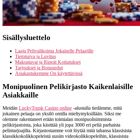
Sisällysluettelo
Laaja Pelivalikoima Jokaiselle Pelaajille
Tietoturva ja Luvitus
Maksutavat ja Ripeät Kotiutukset
Tarjoukset ja Bonusedut
Asiakastukemme On käytettävissä
Monipuolinen Pelikirjasto Kaikenlaisille
Asiakkaille
Meidän
LuckyTrunk Casino online
-alustalla tiedämme, mitä
jokainen pelaaja on yksilö omilla mieltymyksillään. Siksi me
olemme rakentaneet erään toimialan monipuolisimmista
pelikirjastoista, joka käsittää yli jopa 3000 eri peliä parhaista
pelintarjoajilta. Kirjastostamme voit löytää mitä tahansa klassisista
klassikkokolikkopeleistä uusiin videokolikkopeleihin, klassisista