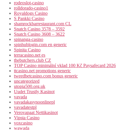
rodeoslot-casino
rolldorado-casino1
Royaldogs Casino
S Pankki Casino
shamrockbarrestaurant.com CL
Snatch Casino 3578 – 3592
Snatch Casino 3608 – 3622
spinanga-casino
spinhublogin.com en generic
Spinita Casino
terracasino.net es
thebutchers.club CZ
TOP Casino minimální vklad 100 Kč Paysafecard 2026
ttcasino.net promotions generic
tweedbetcasino.com bonus generic
uncategorized
utopia500.org.uk
Uudet Trustly Kasinot
vavada
vavadakasynoonlinepl
vavadatestpl
Verovapaat Nettikasinot
Vipsta Casino
voxcasino
wawada