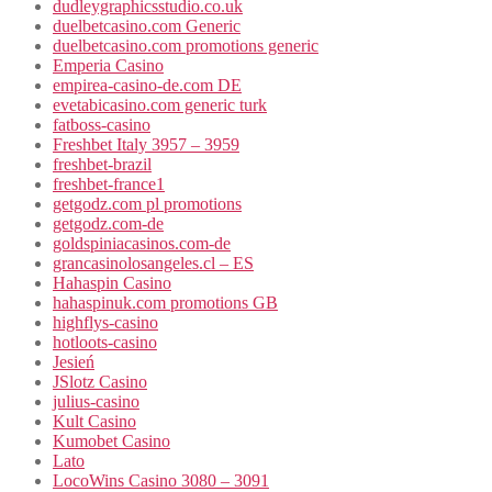
dudleygraphicsstudio.co.uk
duelbetcasino.com Generic
duelbetcasino.com promotions generic
Emperia Casino
empirea-casino-de.com DE
evetabicasino.com generic turk
fatboss-casino
Freshbet Italy 3957 – 3959
freshbet-brazil
freshbet-france1
getgodz.com pl promotions
getgodz.com-de
goldspiniacasinos.com-de
grancasinolosangeles.cl – ES
Hahaspin Casino
hahaspinuk.com promotions GB
highflys-casino
hotloots-casino
Jesień
JSlotz Casino
julius-casino
Kult Casino
Kumobet Casino
Lato
LocoWins Casino 3080 – 3091