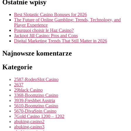
Ostatnie wpisy
Best Slotastic Casino Bonuses for 2026
The Future of Online Gambling: Trends, Technology, and
Player Experience
Pourquoi choisir le Haz Casino?
Jackpot Jill Casino: Pros and Cons
Digital Marketing Trends That Still Matter in 2026
Najnowsze komentarze
Kategorie
2587-RodeoSlot Casino
2637
29black Casino
3368-Boomzino Casino
3939-Freshbet Austria
5610-Boomzino Casino
5670-DivaSpin Casino
7Gold Casino 1200 – 1202
abuking-casino2
abuking-casino3