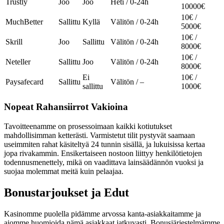
Trustly
Joo
Joo
Heti / 0-24h
10000€
10€ /
MuchBetter
Sallittu
Kyllä
Välitön / 0-24h
5000€
10€ /
Skrill
Joo
Sallittu
Välitön / 0-24h
8000€
10€ /
Neteller
Sallittu
Joo
Välitön / 0-24h
8000€
Ei
10€ /
Paysafecard
Sallittu
Välitön / –
sallittu
1000€
Nopeat Rahansiirrot Vakioina
Tavoitteenamme on prosessoimaan kaikki kotiutukset
mahdollisimman ketterästi. Varmistetut tilit pystyvät saamaan
useimmiten rahat käsiteltyä 24 tunnin sisällä, ja lukuisissa kertaa
jopa rivakammin. Ensikertaiseen nostoon liittyy henkilötietojen
todennusmenettely, mikä on vaadittava lainsäädännön vuoksi ja
suojaa molemmat meitä kuin pelaajaa.
Bonustarjoukset ja Edut
Kasinomme puolella pidämme arvossa kanta-asiakkaitamme ja
aiomme huomioida nämä asiakkaat jatkuvasti. Bonusjärjestelmämme