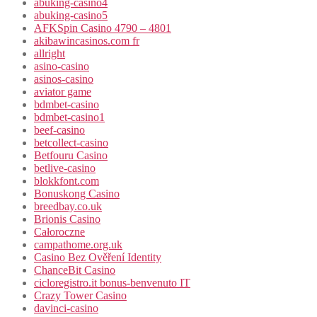
abuking-casino4
abuking-casino5
AFKSpin Casino 4790 – 4801
akibawincasinos.com fr
allright
asino-casino
asinos-casino
aviator game
bdmbet-casino
bdmbet-casino1
beef-casino
betcollect-casino
Betfouru Casino
betlive-casino
blokkfont.com
Bonuskong Casino
breedbay.co.uk
Brionis Casino
Całoroczne
campathome.org.uk
Casino Bez Ověření Identity
ChanceBit Casino
cicloregistro.it bonus-benvenuto IT
Crazy Tower Сasino
davinci-casino