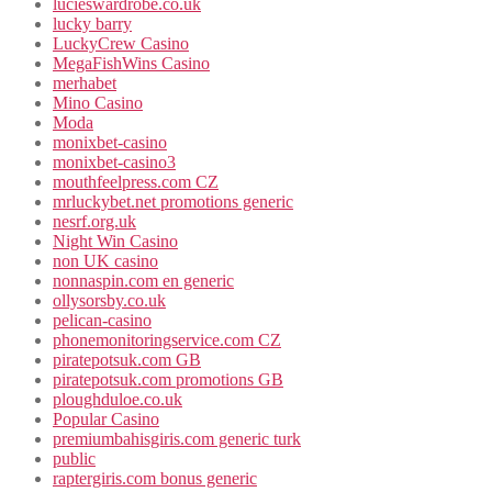
lucieswardrobe.co.uk
lucky barry
LuckyCrew Casino
MegaFishWins Casino
merhabet
Mino Casino
Moda
monixbet-casino
monixbet-casino3
mouthfeelpress.com CZ
mrluckybet.net promotions generic
nesrf.org.uk
Night Win Casino
non UK casino
nonnaspin.com en generic
ollysorsby.co.uk
pelican-casino
phonemonitoringservice.com CZ
piratepotsuk.com GB
piratepotsuk.com promotions GB
ploughduloe.co.uk
Popular Casino
premiumbahisgiris.com generic turk
public
raptergiris.com bonus generic