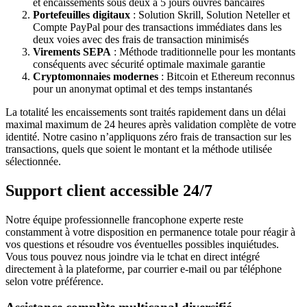
et encaissements sous deux à 5 jours ouvrés bancaires
Portefeuilles digitaux
: Solution Skrill, Solution Neteller et
Compte PayPal pour des transactions immédiates dans les
deux voies avec des frais de transaction minimisés
Virements SEPA
: Méthode traditionnelle pour les montants
conséquents avec sécurité optimale maximale garantie
Cryptomonnaies modernes
: Bitcoin et Ethereum reconnus
pour un anonymat optimal et des temps instantanés
La totalité les encaissements sont traités rapidement dans un délai
maximal maximum de 24 heures après validation complète de votre
identité. Notre casino n’appliquons zéro frais de transaction sur les
transactions, quels que soient le montant et la méthode utilisée
sélectionnée.
Support client accessible 24/7
Notre équipe professionnelle francophone experte reste
constamment à votre disposition en permanence totale pour réagir à
vos questions et résoudre vos éventuelles possibles inquiétudes.
Vous tous pouvez nous joindre via le tchat en direct intégré
directement à la plateforme, par courrier e-mail ou par téléphone
selon votre préférence.