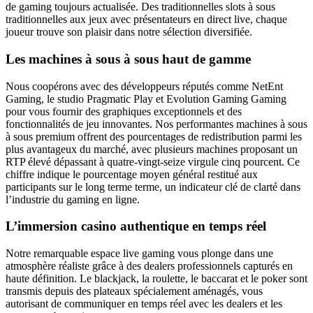
de gaming toujours actualisée. Des traditionnelles slots à sous
traditionnelles aux jeux avec présentateurs en direct live, chaque
joueur trouve son plaisir dans notre sélection diversifiée.
Les machines à sous à sous haut de gamme
Nous coopérons avec des développeurs réputés comme NetEnt
Gaming, le studio Pragmatic Play et Evolution Gaming Gaming
pour vous fournir des graphiques exceptionnels et des
fonctionnalités de jeu innovantes. Nos performantes machines à sous
à sous premium offrent des pourcentages de redistribution parmi les
plus avantageux du marché, avec plusieurs machines proposant un
RTP élevé dépassant à quatre-vingt-seize virgule cinq pourcent. Ce
chiffre indique le pourcentage moyen général restitué aux
participants sur le long terme terme, un indicateur clé de clarté dans
l’industrie du gaming en ligne.
L’immersion casino authentique en temps réel
Notre remarquable espace live gaming vous plonge dans une
atmosphère réaliste grâce à des dealers professionnels capturés en
haute définition. Le blackjack, la roulette, le baccarat et le poker sont
transmis depuis des plateaux spécialement aménagés, vous
autorisant de communiquer en temps réel avec les dealers et les