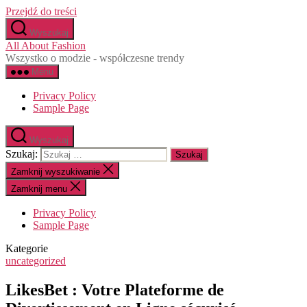
Przejdź do treści
Wyszukaj
All About Fashion
Wszystko o modzie - współczesne trendy
Menu
Privacy Policy
Sample Page
Wyszukaj
Szukaj:
Zamknij wyszukiwanie
Zamknij menu
Privacy Policy
Sample Page
Kategorie
uncategorized
LikesBet : Votre Plateforme de