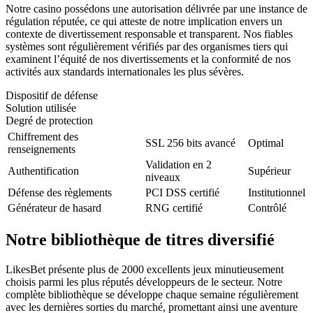
Notre casino possédons une autorisation délivrée par une instance de
régulation réputée, ce qui atteste de notre implication envers un
contexte de divertissement responsable et transparent. Nos fiables
systèmes sont régulièrement vérifiés par des organismes tiers qui
examinent l’équité de nos divertissements et la conformité de nos
activités aux standards internationales les plus sévères.
Dispositif de défense
Solution utilisée
Degré de protection
Chiffrement des
SSL 256 bits avancé
Optimal
renseignements
Validation en 2
Authentification
Supérieur
niveaux
Défense des règlements
PCI DSS certifié
Institutionnel
Générateur de hasard
RNG certifié
Contrôlé
Notre bibliothèque de titres diversifié
LikesBet présente plus de 2000 excellents jeux minutieusement
choisis parmi les plus réputés développeurs de le secteur. Notre
complète bibliothèque se développe chaque semaine régulièrement
avec les dernières sorties du marché, promettant ainsi une aventure