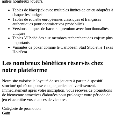
autres nombreux joueurs.
Tables de blackjack avec multiples limites de enjeu adaptées à
chaque les budgets
Tables de roulette européennes classiques et françaises
authentiques pour optimiser vos probabilités
Versions uniques de baccarat premium avec fonctionnalités
uniques
Tables VIP dédiées aux membres recherchant des enjeux plus
importants
Variantes de poker comme le Caribbean Stud Stud et le Texas
Hold’em
Les nombreux bénéfices réservés chez
notre plateforme
Notre site valorise la loyauté de ses joueurs à par un dispositif
structuré qui récompense chaque partie de divertissement.
Immédiatement après votre inscription, vous recevez de promotions
de bienvenue attractives élaborées pour prolonger votre période de
jeu et accroître vos chances de victoires.
Catégorie de promotion
Gain