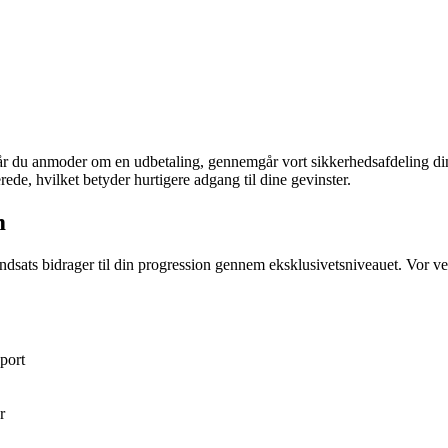
år du anmoder om en udbetaling, gennemgår vort sikkerhedsafdeling din 
rede, hvilket betyder hurtigere adgang til dine gevinster.
m
indsats bidrager til din progression gennem eksklusivetsniveauet. Vor
port
r