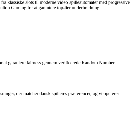
fra klassiske slots til moderne video-spilleautomater med progressive
tion Gaming for at garantere top-tier underholdning.
ng for at garantere fairness gennem verificerede Random Number
sninger, der matcher dansk spilleres præferencer, og vi opererer