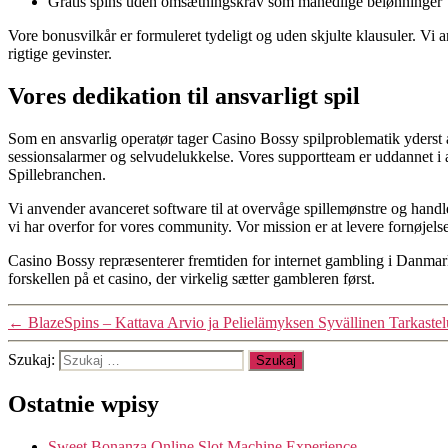
Gratis spins uden omsætningskrav som månedlige belønninger
Vore bonusvilkår er formuleret tydeligt og uden skjulte klausuler. Vi
rigtige gevinster.
Vores dedikation til ansvarligt spil
Som en ansvarlig operatør tager Casino Bossy spilproblematik yderst al
sessionsalarmer og selvudelukkelse. Vores supportteam er uddannet i a
Spillebranchen.
Vi anvender avanceret software til at overvåge spillemønstre og handler
vi har overfor for vores community. Vor mission er at levere fornøjelse
Casino Bossy repræsenterer fremtiden for internet gambling i Danmar
forskellen på et casino, der virkelig sætter gambleren først.
←
BlazeSpins – Kattava Arvio ja Pelielämyksen Syvällinen Tarkastel
Szukaj:
Ostatnie wpisy
Sweet Bonanza Online Slot Machine Experience