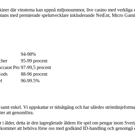
kiner där vinsterna kan uppnå miljonsummor, live casino med verkliga cr
mmans med premierade spelutvecklare inkluderande NetEnt, Micro Gaming
94-98%
cher
95-99 procent
ccarat Pro
97-99,5 procent
Gods
88-96 procent
el
96-99.5%
b samt enkel. Vi uppskattar er tidsåtgång och har således strömlinjeform
ter att genomföra.
r i ålder, detta är den lagreglerade åldern för spel om pengar inom Sver
er. Du kommer att behöva förse oss med godkänd ID-handling och genomgå en