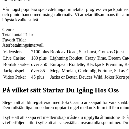
Vår högst populära spelavdelningar innefattar progressiva jackpotmas
och punto banco med många alternativ. Vi arbetar tillsammans tillsa
högsta kvalitetsnivå.
Genre
Totalt antal Titlar
Favorit Titlar
Återbetalningsintervall
Videoslots
2100 plus
Book av Dead, Star burst, Gonzos Quest
Live Casino
180 plus
Lightning Roulett, Crazy Time, Dream Cat
Bordsklassiker
över 350
European Roulette, Blackjack Premium, Ba
Jackpotspel
över 85
Mega Moolah, Gudomlig Fortune, Sal av 
Video Poker
45 plus
Jacks or Better, Deuces Wild, Joker Kortsp
På vilket sätt Startar Du Igång Hos Oss
Stegen att att bli registrerad med Joki Casino är skapad för vara snab
Den fullständiga proceduren upptar i regel mellan 3 fram till fem minu
I syfte att att skapa ert medlemskap måste du uppfylla åtminstone 18 å
vi efterföljer strikt i syfte att att säkerställa ansvarsfulla spelrutin