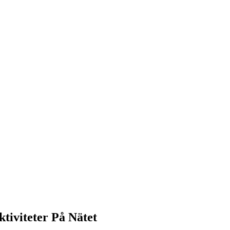
ktiviteter På Nätet