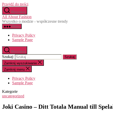
Przejdź do treści
Wyszukaj
All About Fashion
Wszystko o modzie - współczesne trendy
Menu
Privacy Policy
Sample Page
Wyszukaj
Szukaj:
Zamknij wyszukiwanie
Zamknij menu
Privacy Policy
Sample Page
Kategorie
uncategorized
Joki Casino – Ditt Totala Manual till Spela