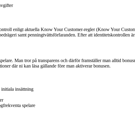
vgifter
skontroll enligt aktuella Know Your Customer-regler (Know Your Custome
drägeri samt penningtvättsförfaranden. Efter att identitetskontrollen är
pelare. Man tror på transparens och därför framställer man alltid bonusr
ktioner där ni kan läsa gällande före man aktiverar bonusen.
nitiala insättning
er
ögfrekventa spelare