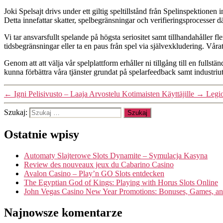
Joki Spelsajt drivs under ett giltig speltillstånd från Spelinspektion
Detta innefattar skatter, spelbegränsningar och verifieringsprocesser dä
Vi tar ansvarsfullt spelande på högsta seriositet samt tillhandahåller fl
tidsbegränsningar eller ta en paus från spel via självexkludering. Vårat
Genom att att välja vår spelplattform erhåller ni tillgång till en ful
kunna förbättra våra tjänster grundat på spelarfeedback samt industriu
←
Igni Pelisivusto – Laaja Arvostelu Kotimaisten Käyttäjille
→
Legi
Szukaj:
Ostatnie wpisy
Automaty Slajterowe Slots Dynamite – Symulacja Kasyna
Review des nouveaux jeux du Cabarino Casino
Avalon Casino – Play’n GO Slots entdecken
The Egyptian God of Kings: Playing with Horus Slots Online
John Vegas Casino New Year Promotions: Bonuses, Games, an
Najnowsze komentarze