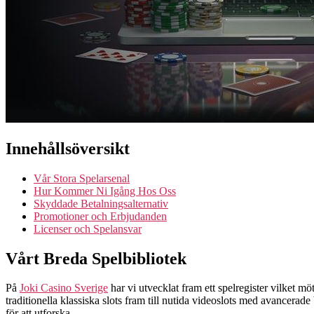
Innehållsöversikt
Vår Stora Spelarsenal
Hur Kommer Ni Igång Hos Oss
Skyddade Betalningsalternativ
Promotioner och Erbjudanden
Licenser och Spelansvar
Vårt Breda Spelbibliotek
På
Joki Casino Sverige
har vi utvecklat fram ett spelregister vilket mö
traditionella klassiska slots fram till nutida videoslots med avancerade
för att utforska.