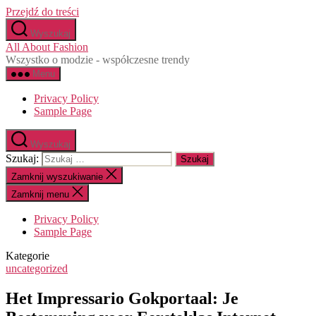
Przejdź do treści
Wyszukaj
All About Fashion
Wszystko o modzie - współczesne trendy
Menu
Privacy Policy
Sample Page
Wyszukaj
Szukaj:
Zamknij wyszukiwanie
Zamknij menu
Privacy Policy
Sample Page
Kategorie
uncategorized
Het Impressario Gokportaal: Je