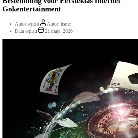
Bestemming voor Eersteklas Internet
Gokentertainment
Autor wpisu
Autor:
itsme
Data wpisu
21 maja, 2026