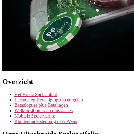
Overzicht
Het Brede Spelaanbod
Licentie en Beveiligingsmaatregelen
Betaalopties plus Betalingen
Welkomstbonussen plus Acties
Mobiele Spelervaring
Klantenondersteuning naar Wens
Onze Uitgebreide Spelportfolio