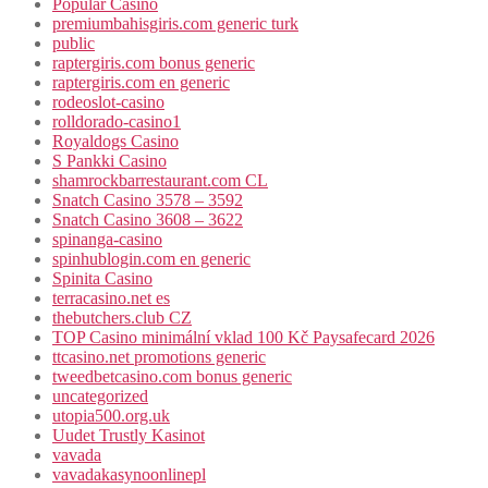
Popular Casino
premiumbahisgiris.com generic turk
public
raptergiris.com bonus generic
raptergiris.com en generic
rodeoslot-casino
rolldorado-casino1
Royaldogs Casino
S Pankki Casino
shamrockbarrestaurant.com CL
Snatch Casino 3578 – 3592
Snatch Casino 3608 – 3622
spinanga-casino
spinhublogin.com en generic
Spinita Casino
terracasino.net es
thebutchers.club CZ
TOP Casino minimální vklad 100 Kč Paysafecard 2026
ttcasino.net promotions generic
tweedbetcasino.com bonus generic
uncategorized
utopia500.org.uk
Uudet Trustly Kasinot
vavada
vavadakasynoonlinepl