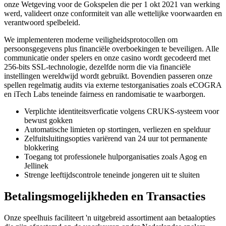
onze Wetgeving voor de Gokspelen die per 1 okt 2021 van werking
werd, valideert onze conformiteit van alle wettelijke voorwaarden en
verantwoord spelbeleid.
We implementeren moderne veiligheidsprotocollen om
persoonsgegevens plus financiële overboekingen te beveiligen. Alle
communicatie onder spelers en onze casino wordt gecodeerd met
256-bits SSL-technologie, dezelfde norm die via financiële
instellingen wereldwijd wordt gebruikt. Bovendien passeren onze
spellen regelmatig audits via externe testorganisaties zoals eCOGRA
en iTech Labs teneinde fairness en randomisatie te waarborgen.
Verplichte identiteitsverficatie volgens CRUKS-systeem voor
bewust gokken
Automatische limieten op stortingen, verliezen en spelduur
Zelfuitsluitingsopties variërend van 24 uur tot permanente
blokkering
Toegang tot professionele hulporganisaties zoals Agog en
Jellinek
Strenge leeftijdscontrole teneinde jongeren uit te sluiten
Betalingsmogelijkheden en Transacties
Onze speelhuis faciliteert 'n uitgebreid assortiment aan betaalopties