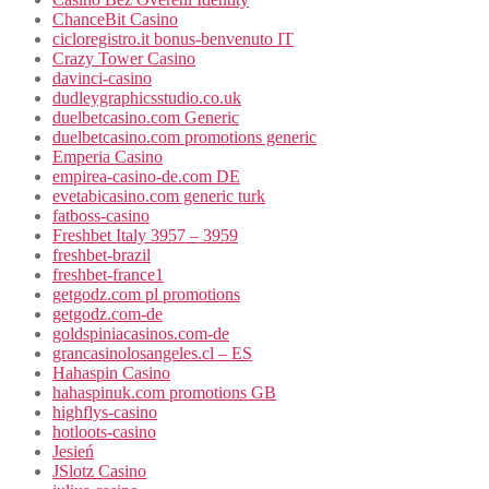
ChanceBit Casino
cicloregistro.it bonus-benvenuto IT
Crazy Tower Сasino
davinci-casino
dudleygraphicsstudio.co.uk
duelbetcasino.com Generic
duelbetcasino.com promotions generic
Emperia Casino
empirea-casino-de.com DE
evetabicasino.com generic turk
fatboss-casino
Freshbet Italy 3957 – 3959
freshbet-brazil
freshbet-france1
getgodz.com pl promotions
getgodz.com-de
goldspiniacasinos.com-de
grancasinolosangeles.cl – ES
Hahaspin Casino
hahaspinuk.com promotions GB
highflys-casino
hotloots-casino
Jesień
JSlotz Casino