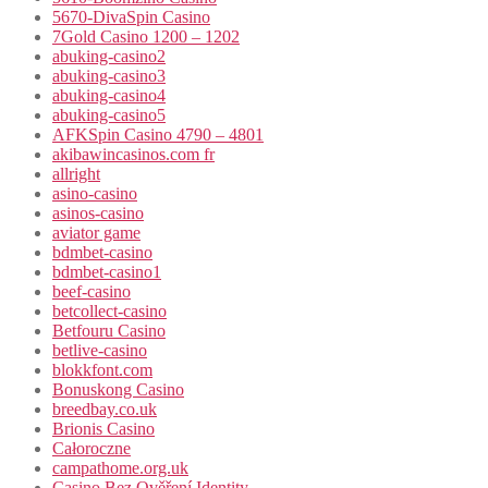
5670-DivaSpin Casino
7Gold Casino 1200 – 1202
abuking-casino2
abuking-casino3
abuking-casino4
abuking-casino5
AFKSpin Casino 4790 – 4801
akibawincasinos.com fr
allright
asino-casino
asinos-casino
aviator game
bdmbet-casino
bdmbet-casino1
beef-casino
betcollect-casino
Betfouru Casino
betlive-casino
blokkfont.com
Bonuskong Casino
breedbay.co.uk
Brionis Casino
Całoroczne
campathome.org.uk
Casino Bez Ověření Identity