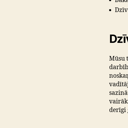
Baka
Dzīv
Dzī
Mūsu t
darbīb
noskaņ
vadītā
sazinā
vairāk
derīgi