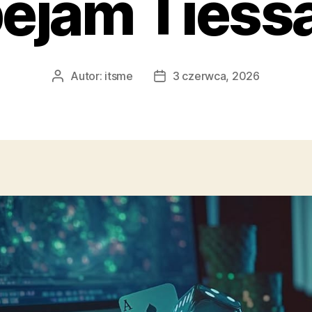
pējām Tiešsa
Autor:
itsme
3 czerwca, 2026
Autor
Data
wpisu
wpisu