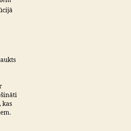
jiem
ūcijā
raukts
r
šināti
, kas
iem.