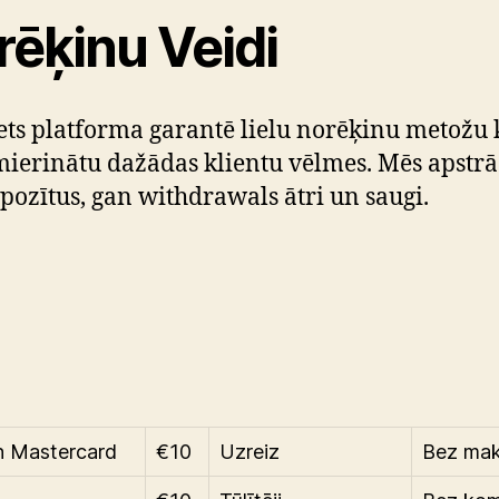
rēķinu Veidi
ts platforma garantē lielu norēķinu metožu k
mierinātu dažādas klientu vēlmes. Mēs apstr
pozītus, gan withdrawals ātri un saugi.
n Mastercard
€10
Uzreiz
Bez ma