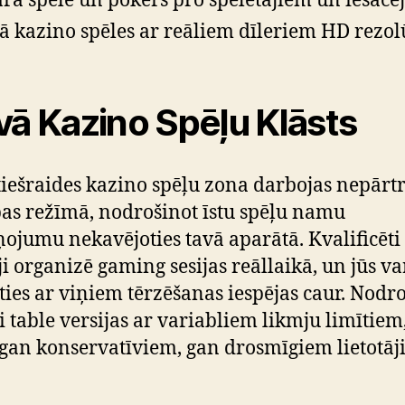
ra spēle un pokers pro spēlētājiem un iesācē
ā kazino spēles ar reāliem dīleriem HD rezol
vā Kazino Spēļu Klāsts
iešraides kazino spēļu zona darbojas nepārt
as režīmā, nodrošinot īstu spēļu namu
ojumu nekavējoties tavā aparātā. Kvalificēti
ji organizē gaming sesijas reāllaikā, un jūs va
ties ar viņiem tērzēšanas iespējas caur. Nodro
i table versijas ar variabliem likmju limītiem
 gan konservatīviem, gan drosmīgiem lietotāj