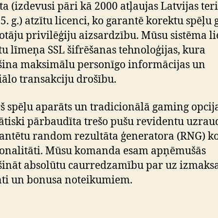
ta (izdevusi pāri kā 2000 atļaujas Latvijas teri
. g.) atzītu licenci, ko garantē korektu spēļu 
totāju privilēģiju aizsardzību. Mūsu sistēma li
tu līmeņa SSL šifrēšanas tehnoloģijas, kura
ina maksimālu personīgo informācijas un
iālo transakciju drošību.
š spēļu aparāts un tradicionālā gaming opcija
ātiski pārbaudīta trešo pušu revidentu uzrau
rantētu random rezultāta ģeneratora (RNG) k
ionalitāti. Mūsu komanda esam apņēmušās
ināt absolūtu caurredzamību par uz izmaks
ti un bonusa noteikumiem.