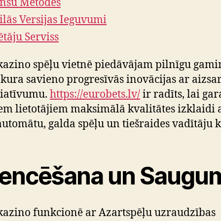
nšu Metodes
lās Versijas Ieguvumi
ētāju Serviss
azino spēļu vietnē piedāvājam pilnīgu gami
, kura savieno progresīvās inovācijas ar aizsa
riatīvumu.
https://eurobets.lv/
ir radīts, lai ga
iem lietotājiem maksimālā kvalitātes izklaidi a
automātu, galda spēļu un tiešraides vadītāju k
cencēšana un Saugu
azino funkcionē ar Azartspēļu uzraudzības