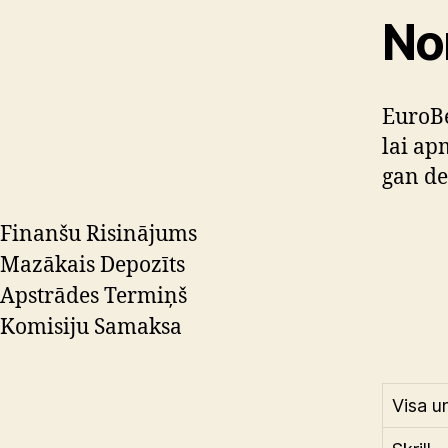
No
EuroBe
lai ap
gan de
Finanšu Risinājums
Mazākais Depozīts
Apstrādes Termiņš
Komisiju Samaksa
Visa u