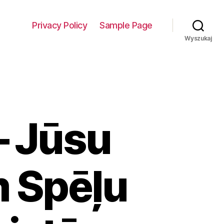
Privacy Policy
Sample Page
Wyszukaj
– Jūsu
m Spēļu