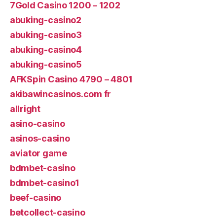
7Gold Casino 1200 – 1202
abuking-casino2
abuking-casino3
abuking-casino4
abuking-casino5
AFKSpin Casino 4790 – 4801
akibawincasinos.com fr
allright
asino-casino
asinos-casino
aviator game
bdmbet-casino
bdmbet-casino1
beef-casino
betcollect-casino