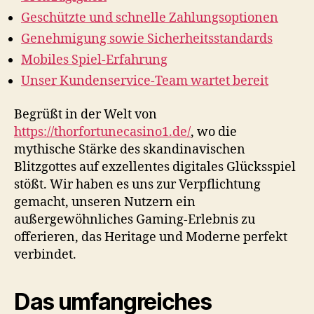
Geschützte und schnelle Zahlungsoptionen
Genehmigung sowie Sicherheitsstandards
Mobiles Spiel-Erfahrung
Unser Kundenservice-Team wartet bereit
Begrüßt in der Welt von
https://thorfortunecasino1.de/
, wo die
mythische Stärke des skandinavischen
Blitzgottes auf exzellentes digitales Glücksspiel
stößt. Wir haben es uns zur Verpflichtung
gemacht, unseren Nutzern ein
außergewöhnliches Gaming-Erlebnis zu
offerieren, das Heritage und Moderne perfekt
verbindet.
Das umfangreiches