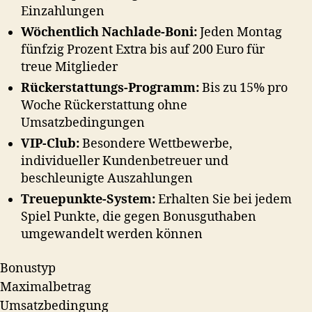
Einzahlungen
Wöchentlich Nachlade-Boni:
Jeden Montag
fünfzig Prozent Extra bis auf 200 Euro für
treue Mitglieder
Rückerstattungs-Programm:
Bis zu 15% pro
Woche Rückerstattung ohne
Umsatzbedingungen
VIP-Club:
Besondere Wettbewerbe,
individueller Kundenbetreuer und
beschleunigte Auszahlungen
Treuepunkte-System:
Erhalten Sie bei jedem
Spiel Punkte, die gegen Bonusguthaben
umgewandelt werden können
Bonustyp
Maximalbetrag
Umsatzbedingung