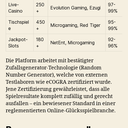
Live-
250
97-
Evolution Gaming, Ezugi
Casino
+
99%
Tischspiel
450
95-
Microgaming, Red Tiger
e
+
99%
Jackpot-
180
92-
NetEnt, Microgaming
Slots
+
96%
Die Platform arbeitet mit bestätigter
Zufallsgenerator-Technologie (Random
Number Generator), welche von externen
Testlaboren wie eCOGRA zertifiziert wurde.
Jene Zertifizierung gewährleistet, dass alle
Spielresultate komplett zufällig und gerecht
ausfallen – ein bewiesener Standard in einer
reglementierten Online-Glücksspielbranche.