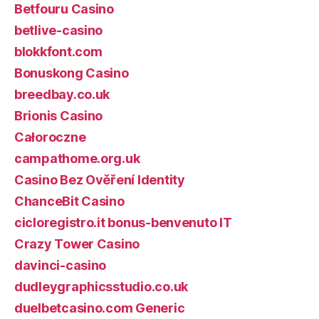
Betfouru Casino
betlive-casino
blokkfont.com
Bonuskong Casino
breedbay.co.uk
Brionis Casino
Całoroczne
campathome.org.uk
Casino Bez Ověření Identity
ChanceBit Casino
cicloregistro.it bonus-benvenuto IT
Crazy Tower Сasino
davinci-casino
dudleygraphicsstudio.co.uk
duelbetcasino.com Generic