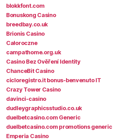
blokkfont.com
Bonuskong Casino
breedbay.co.uk
Brionis Casino
Całoroczne
campathome.org.uk
Casino Bez Ověření Identity
ChanceBit Casino
cicloregistro.it bonus-benvenuto IT
Crazy Tower Сasino
davinci-casino
dudleygraphicsstudio.co.uk
duelbetcasino.com Generic
duelbetcasino.com promotions generic
Emperia Casino