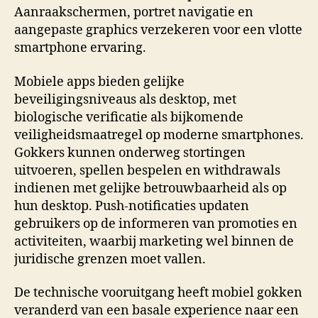
Aanraakschermen, portret navigatie en
aangepaste graphics verzekeren voor een vlotte
smartphone ervaring.
Mobiele apps bieden gelijke
beveiligingsniveaus als desktop, met
biologische verificatie als bijkomende
veiligheidsmaatregel op moderne smartphones.
Gokkers kunnen onderweg stortingen
uitvoeren, spellen bespelen en withdrawals
indienen met gelijke betrouwbaarheid als op
hun desktop. Push-notificaties updaten
gebruikers op de informeren van promoties en
activiteiten, waarbij marketing wel binnen de
juridische grenzen moet vallen.
De technische vooruitgang heeft mobiel gokken
veranderd van een basale experience naar een