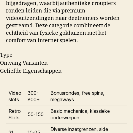
bijgedragen, waarbij authentieke croupiers
ronden leiden die via premium
videouitzendingen naar deelnemers worden
gestreamd. Deze categorie combineert de
echtheid van fysieke gokhuizen met het
comfort van internet spelen.
Type
Omvang Varianten
Geliefde Eigenschappen
Video
300-
Bonusrondes, free spins,
slots
800+
megaways
Retro
Basic mechanica, klassieke
50-150
Slots
onderwerpen
Diverse inzetgrenzen, side
21
10-25