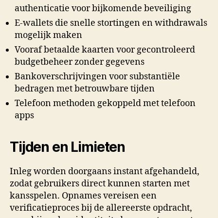
authenticatie voor bijkomende beveiliging
E-wallets die snelle stortingen en withdrawals
mogelijk maken
Vooraf betaalde kaarten voor gecontroleerd
budgetbeheer zonder gegevens
Bankoverschrijvingen voor substantiële
bedragen met betrouwbare tijden
Telefoon methoden gekoppeld met telefoon
apps
Tijden en Limieten
Inleg worden doorgaans instant afgehandeld,
zodat gebruikers direct kunnen starten met
kansspelen. Opnames vereisen een
verificatieproces bij de allereerste opdracht,