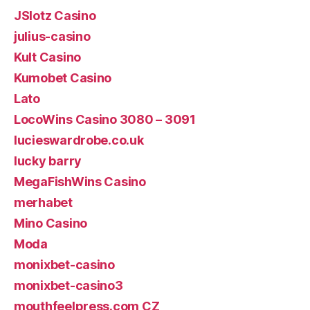
JSlotz Casino
julius-casino
Kult Casino
Kumobet Casino
Lato
LocoWins Casino 3080 – 3091
lucieswardrobe.co.uk
lucky barry
MegaFishWins Casino
merhabet
Mino Casino
Moda
monixbet-casino
monixbet-casino3
mouthfeelpress.com CZ