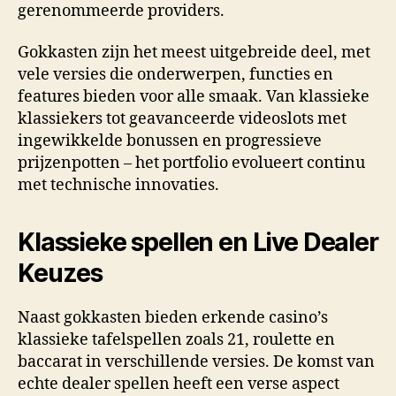
gerenommeerde providers.
Gokkasten zijn het meest uitgebreide deel, met
vele versies die onderwerpen, functies en
features bieden voor alle smaak. Van klassieke
klassiekers tot geavanceerde videoslots met
ingewikkelde bonussen en progressieve
prijzenpotten – het portfolio evolueert continu
met technische innovaties.
Klassieke spellen en Live Dealer
Keuzes
Naast gokkasten bieden erkende casino’s
klassieke tafelspellen zoals 21, roulette en
baccarat in verschillende versies. De komst van
echte dealer spellen heeft een verse aspect