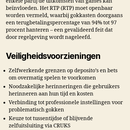
enkele partij de uitkomsten van games kan
beïnvloeden. Het RTP (RTP) moet openbaar
worden vermeld, waarbij gokkasten doorgaans
een terugbetalingspercentage van 94% tot 97
procent hanteren – een gevalideerd feit dat
door regelgeving wordt nageleefd.
Veiligheidsvoorzieningen
Zelfwerkende grenzen op deposito’s en bets
om overmatig spelen te voorkomen
Noodzakelijke herinneringen die gebruikers
herinneren aan hun tijd en kosten
Verbinding tot professionele instellingen voor
problematisch gokken
Keuze tot tussentijdse of blijvende
zelfuitsluiting via CRUKS