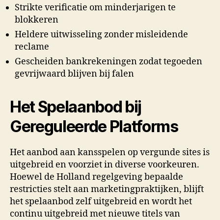
Strikte verificatie om minderjarigen te
blokkeren
Heldere uitwisseling zonder misleidende
reclame
Gescheiden bankrekeningen zodat tegoeden
gevrijwaard blijven bij falen
Het Spelaanbod bij
Gereguleerde Platforms
Het aanbod aan kansspelen op vergunde sites is
uitgebreid en voorziet in diverse voorkeuren.
Hoewel de Holland regelgeving bepaalde
restricties stelt aan marketingpraktijken, blijft
het spelaanbod zelf uitgebreid en wordt het
continu uitgebreid met nieuwe titels van