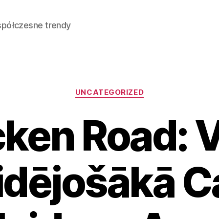
spółczesne trendy
Kategorie
UNCATEGORIZED
ken Road: 
aidējošākā C