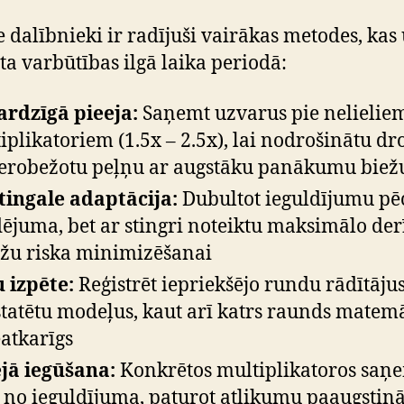
e dalībnieki ir radījuši vairākas metodes, kas
ta varbūtības ilgā laika periodā:
ardzīgā pieeja:
Saņemt uzvarus pie nelielie
iplikatoriem (1.5x – 2.5x), lai nodrošinātu dr
ierobežotu peļņu ar augstāku panākumu bie
ingale adaptācija:
Dubultot ieguldījumu pē
ējuma, bet ar stingri noteiktu maksimālo der
žu riska minimizēšanai
 izpēte:
Reģistrēt iepriekšējo rundu rādītājus,
tatētu modeļus, kaut arī katrs raunds matemā
eatkarīgs
jā iegūšana:
Konkrētos multiplikatoros saņ
 no ieguldījuma, paturot atlikumu paaugstin