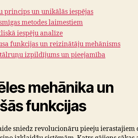
u princips un unikālās iespējas
smīgas metodes laimestiem
tliskā iespēju analīze
sa funkcijas un reizinātāju mehānisms
tālruņu izpildījums un pieejamība
ēles mehānika un
šās funkcijas
laide sniedz revolucionāru pieeju ierastajiem 