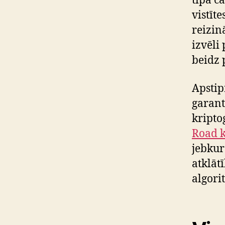
tipa c
vistīte
reizin
izvēli
beidz
Apstip
garantē
kripto
Road 
jebkur
atklāt
algori