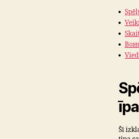
Spēļ
Veik
Skai
Bонu
Vied
Sp
īpa
Šī izk