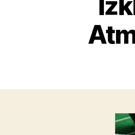
Izk
Atm