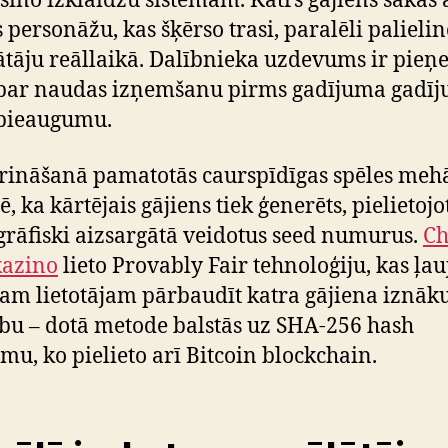
asino izklaidžu sistēmām. Katrs gājiens sākas 
s personāžu, kas šķērso trasi, paralēli palielin
ātāju reāllaikā. Dalībnieka uzdevums ir pieņ
 par naudas izņemšanu pirms gadījuma gadī
 pieaugumu.
rināšanā pamatotās caurspīdīgas spēles me
, ka kārtējais gājiens tiek ģenerēts, pielietojo
grāfiski aizsargātā veidotus seed numurus.
Ch
kazino
lieto Provably Fair tehnoloģiju, kas ļau
am lietotājam pārbaudīt katra gājiena iznā
ību – dotā metode balstās uz SHA-256 hash
tmu, ko pielieto arī Bitcoin blockchain.