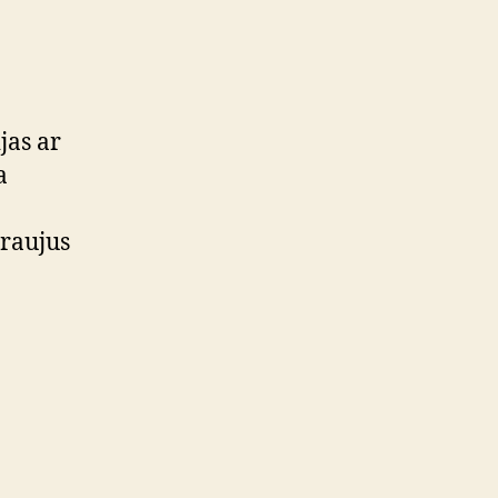
jas ar
a
.
traujus