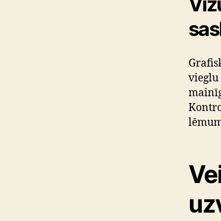
Viz
sas
Grafis
vieglu
mainīg
Kontro
lēmumu
Ve
uz