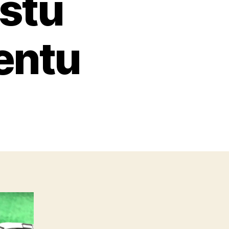
gstu
entu