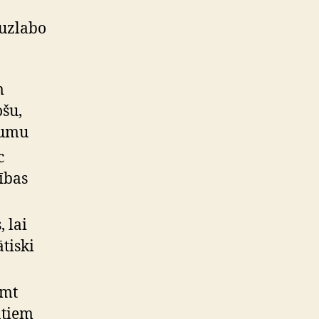
 uzlabo
m
ošu,
žumu
c
ības
 lai
tiski
emt
ātiem