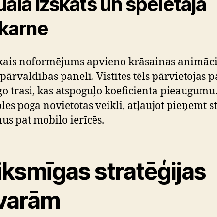
uālā izskats un spēlētāja
karne
kais noformējums apvieno krāsainas animāci
 pārvaldības panelī. Vistītes tēls pārvietojas p
o trasi, kas atspoguļo koeficienta pieaugumu
les poga novietotas veikli, atļaujot pieņemt s
s pat mobilo ierīcēs.
iksmīgas stratēģijas
varām