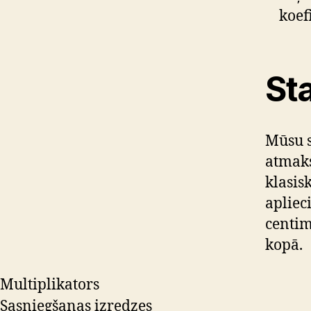
koef
Sta
Mūsu s
atmaks
klasis
apliec
centim
kopā.
Multiplikators
Sasniegšanas izredzes