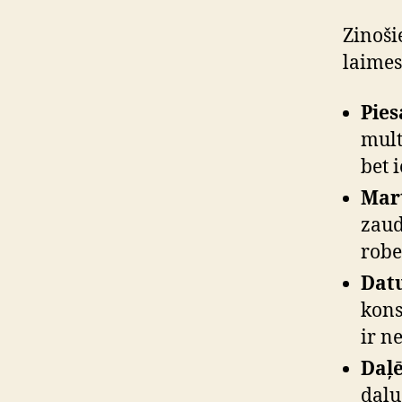
Zinoši
laimes
Pies
mult
bet 
Mart
zaud
robe
Datu
kons
ir n
Daļē
daļu