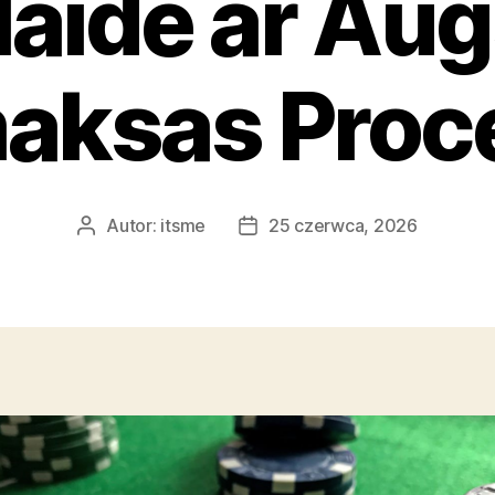
laide ar Au
aksas Proc
Autor:
itsme
25 czerwca, 2026
Autor
Data
wpisu
wpisu