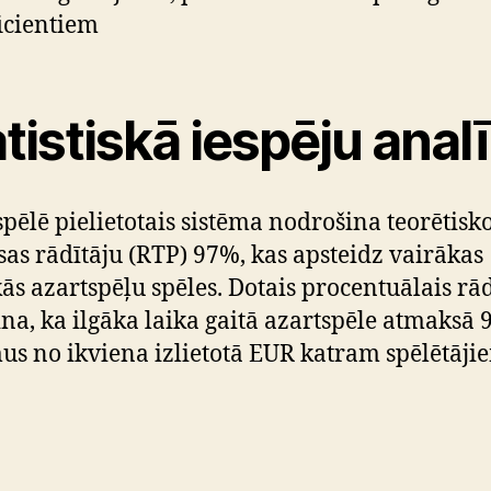
icientiem
tistiskā iespēju anal
pēlē pielietotais sistēma nodrošina teorētisk
as rādītāju (RTP) 97%, kas apsteidz vairākas
kās azartspēļu spēles. Dotais procentuālais rād
ina, ka ilgāka laika gaitā azartspēle atmaksā 
us no ikviena izlietotā EUR katram spēlētāji