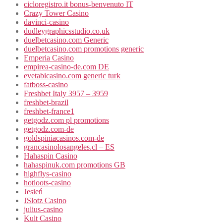
cicloregistro.it bonus-benvenuto IT
Crazy Tower Сasino
davinci-casino
dudleygraphicsstudio.co.uk
duelbetcasino.com Generic
duelbetcasino.com promotions generic
Emperia Casino
empirea-casino-de.com DE
evetabicasino.com generic turk
fatboss-casino
Freshbet Italy 3957 – 3959
freshbet-brazil
freshbet-france1
getgodz.com pl promotions
getgodz.com-de
goldspiniacasinos.com-de
grancasinolosangeles.cl – ES
Hahaspin Casino
hahaspinuk.com promotions GB
highflys-casino
hotloots-casino
Jesień
JSlotz Casino
julius-casino
Kult Casino