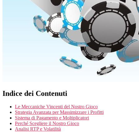
Indice dei Contenuti
Le Meccaniche Vincenti del Nostro Gioco
Strategia Avanzata per Massimizzare i Profitti
Sistema di Pagamento e Moltiplicatori
Perché Scegliere il Nostro Gioco
Analisi RTP e Volatilità