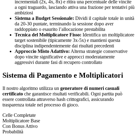
incrementali (2x, 4x, 8x) e ritira una percentuale delle vincite
a ogni traguardo, lasciando attiva una frazione per tentativi più
ambiziosi
Sistema a Budget Sessionale:
Dividi il capitale totale in unità
da 20-30 puntate, terminando la sessione dopo aver
raddoppiato o esaurito l’allocazione prestabilita
Tecnica del Moltiplicatore Fisso:
Identifica un moltiplicatore
target sostenibile (tipicamente 3x-5x) e mantieni questa
disciplina indipendentemente dai risultati precedenti
Approccio Misto Adattivo:
Alterna strategie conservative
dopo vincite significative e approcci moderatamente
aggressivi durante fasi di recupero controllato
Sistema di Pagamento e Moltiplicatori
Il nostro algoritmo utilizza un
generatore di numeri casuali
certificato
che garantisce risultati verificabili. Ogni partita può
essere controllata attraverso hash crittografici, assicurando
trasparenza totale nel processo di gioco.
Celle Completate
Moltiplicatore Base
Con Bonus Attivo
Probabilità