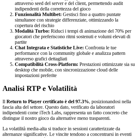
attraverso seed del server e del client, permettendo audit
indipendenti della correttezza del gioco
Funzionalità Multibet:
Gestisci fino a quattro puntate
simultanee con strategie differenziate, ottimizzando la
copertura del rischio
Modalità Turbo:
Riduci i tempi di animazione del 70% per
giocatori che preferiscono ritmi sostenuti e volumi elevati di
partite
Chat Integrata e Statistiche Live:
Confronta le tue
performance con la community globale e analizza pattern
attraverso grafici dettagliati
Compatibilità Cross-Platform:
Prestazioni ottimizzate sia su
desktop che mobile, con sincronizzazione cloud delle
impostazioni preferite
Analisi RTP e Volatilità
Il
Return to Player certificato è del 97.3%
, posizionandosi nella
fascia alta del settore. Questo dato, verificato da laboratori
indipendenti come iTech Labs, rappresenta un fatto concreto che
distingue il nostro gioco da alternative meno trasparenti.
La volatilità media-alta si traduce in sessioni caratterizzate da
alternanze significative. Le vincite tendono a concentrarsi in eventi