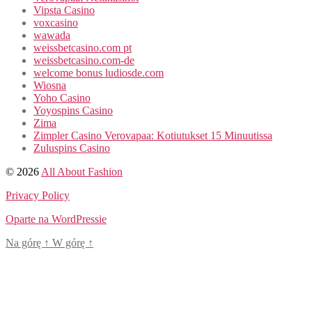
Vipsta Casino
voxcasino
wawada
weissbetcasino.com pt
weissbetcasino.com-de
welcome bonus ludiosde.com
Wiosna
Yoho Casino
Yoyospins Casino
Zima
Zimpler Casino Verovapaa: Kotiutukset 15 Minuutissa
Zuluspins Casino
© 2026
All About Fashion
Privacy Policy
Oparte na WordPressie
Na górę
↑
W górę
↑