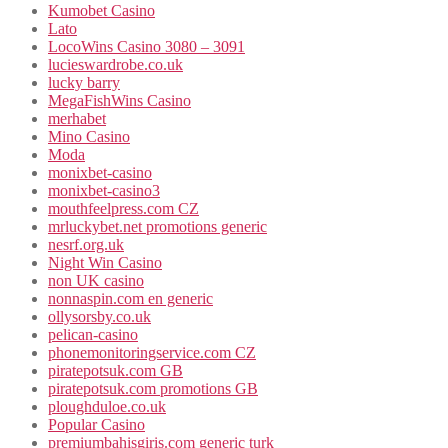
Kumobet Casino
Lato
LocoWins Casino 3080 – 3091
lucieswardrobe.co.uk
lucky barry
MegaFishWins Casino
merhabet
Mino Casino
Moda
monixbet-casino
monixbet-casino3
mouthfeelpress.com CZ
mrluckybet.net promotions generic
nesrf.org.uk
Night Win Casino
non UK casino
nonnaspin.com en generic
ollysorsby.co.uk
pelican-casino
phonemonitoringservice.com CZ
piratepotsuk.com GB
piratepotsuk.com promotions GB
ploughduloe.co.uk
Popular Casino
premiumbahisgiris.com generic turk