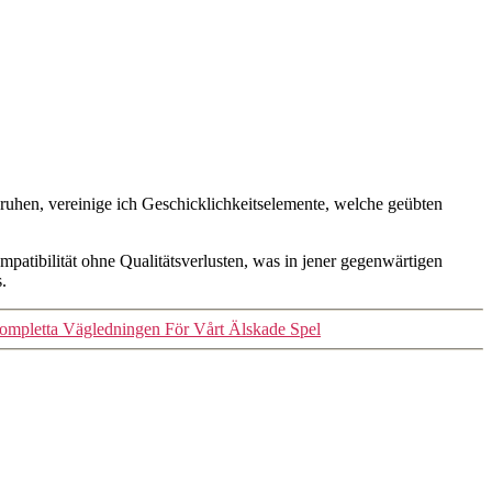
eruhen, vereinige ich Geschicklichkeitselemente, welche geübten
atibilität ohne Qualitätsverlusten, was in jener gegenwärtigen
.
ompletta Vägledningen För Vårt Älskade Spel