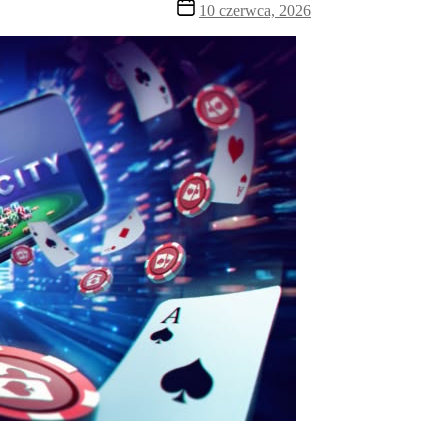
Data
10 czerwca, 2026
wpisu