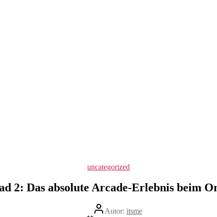
Kategorie
uncategorized
d 2: Das absolute Arcade-Erlebnis beim O
Autor
Autor:
itsme
wpisu