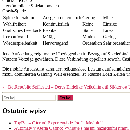
Chicken Road 2
Herkömmliche Spielautomaten
Crash-Spiele
Spielerinteraktion
Ausgesprochen hoch
Gering
Mittel
Wahlfreiheit
Kontinuierlich
Keine
Einzige
Grafisches Feedback
Flexibel
Statisch
Linear
Lernaufwand
Mäßig
Minimal
Gering
Wiederspielbarkeit
Hervorragend
Ordentlich
Sehr ordentlic
Jene Aufstellung zeigt meine Überlegenheit in Bezug auf Spielerbind
Nutzern Vorzüge gewähren. Diese Verbindung appelliert sowohl Casi
Die mobile Anpassung garantiert reibungslose Leistung auf sämtlich
mobil-dominierten Gaming-Welt essenziell ist. Rasche Load-Zeiten u
←
BetRepublic Spillested – Deres Endelige Vejledning til Sikker o
Szukaj:
Ostatnie wpisy
TopBet – Oferind Experiență de Joc în Modululă
Automaty v Atefia Casino: Vyhrajte s nasimi hazardními hrami