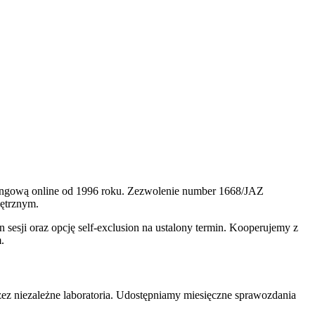
amingową online od 1996 roku. Zezwolenie number 1668/JAZ
nętrznym.
 sesji oraz opcję self-exclusion na ustalony termin. Kooperujemy z
.
ez niezależne laboratoria. Udostępniamy miesięczne sprawozdania