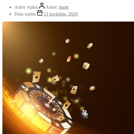
Autor wpisu
Autor:
itsme
Data wpisu
21 kwietnia, 2026