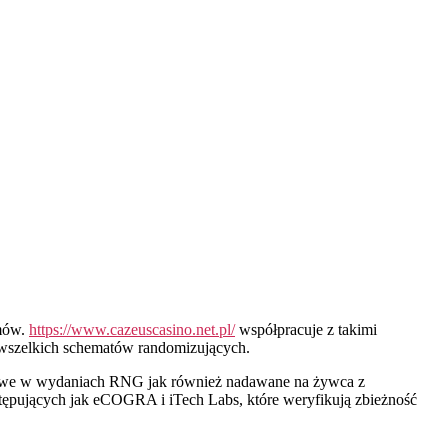
emów.
https://www.cazeuscasino.net.pl/
współpracuje z takimi
s wszelkich schematów randomizujących.
łowe w wydaniach RNG jak również nadawane na żywca z
tępujących jak eCOGRA i iTech Labs, które weryfikują zbieżność