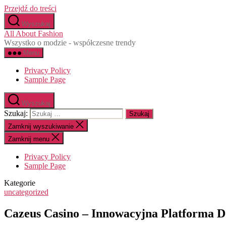
Przejdź do treści
Wyszukaj
All About Fashion
Wszystko o modzie - współczesne trendy
Menu
Privacy Policy
Sample Page
Wyszukaj
Szukaj:
Zamknij wyszukiwanie
Zamknij menu
Privacy Policy
Sample Page
Kategorie
uncategorized
Cazeus Casino – Innowacyjna Platforma D