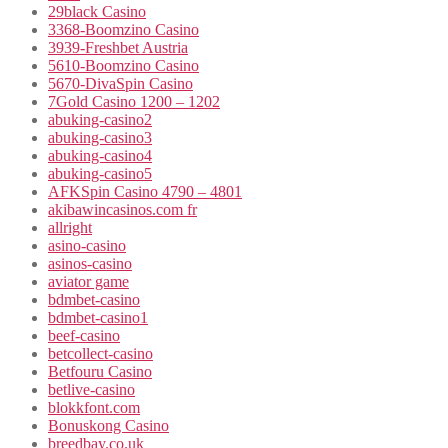
29black Casino
3368-Boomzino Casino
3939-Freshbet Austria
5610-Boomzino Casino
5670-DivaSpin Casino
7Gold Casino 1200 – 1202
abuking-casino2
abuking-casino3
abuking-casino4
abuking-casino5
AFKSpin Casino 4790 – 4801
akibawincasinos.com fr
allright
asino-casino
asinos-casino
aviator game
bdmbet-casino
bdmbet-casino1
beef-casino
betcollect-casino
Betfouru Casino
betlive-casino
blokkfont.com
Bonuskong Casino
breedbay.co.uk