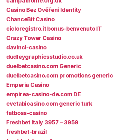
campathome.org.uk
Casino Bez Ověření Identity
ChanceBit Casino
cicloregistro.it bonus-benvenuto IT
Crazy Tower Сasino
davinci-casino
dudleygraphicsstudio.co.uk
duelbetcasino.com Generic
duelbetcasino.com promotions generic
Emperia Casino
empirea-casino-de.com DE
evetabicasino.com generic turk
fatboss-casino
Freshbet Italy 3957 – 3959
freshbet-brazil