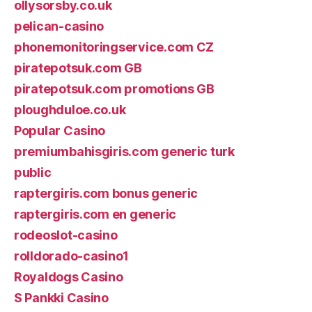
ollysorsby.co.uk
pelican-casino
phonemonitoringservice.com CZ
piratepotsuk.com GB
piratepotsuk.com promotions GB
ploughduloe.co.uk
Popular Casino
premiumbahisgiris.com generic turk
public
raptergiris.com bonus generic
raptergiris.com en generic
rodeoslot-casino
rolldorado-casino1
Royaldogs Casino
S Pankki Casino