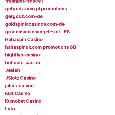
freshbet-france1
getgodz.com pl promotions
getgodz.com-de
goldspiniacasinos.com-de
grancasinolosangeles.cl – ES
Hahaspin Casino
hahaspinuk.com promotions GB
highflys-casino
hotloots-casino
Jesień
JSlotz Casino
julius-casino
Kult Casino
Kumobet Casino
Lato