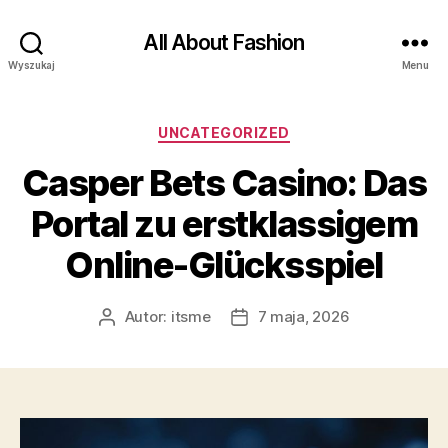
All About Fashion
Wyszukaj
Menu
Kategorie
UNCATEGORIZED
Casper Bets Casino: Das
Portal zu erstklassigem
Online-Glücksspiel
Autor:
itsme
7 maja, 2026
Autor
Data
wpisu
wpisu