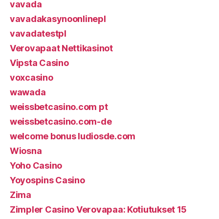
vavada
vavadakasynoonlinepl
vavadatestpl
Verovapaat Nettikasinot
Vipsta Casino
voxcasino
wawada
weissbetcasino.com pt
weissbetcasino.com-de
welcome bonus ludiosde.com
Wiosna
Yoho Casino
Yoyospins Casino
Zima
Zimpler Casino Verovapaa: Kotiutukset 15