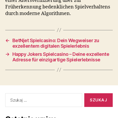
einer Altersverifizierung über zur
Früherkennung bedenklichen Spielverhaltens
durch moderne Algorithmen.
←
BetNjet Spielcasino: Dein Wegweiser zu
exzellentem digitalen Spielerlebnis
→
Happy Jokers Spielcasino – Deine exzellente
Adresse für einzigartige Spielerlebnisse
Szukaj: