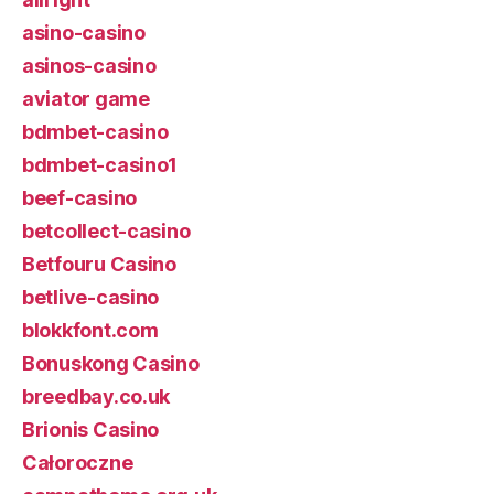
asino-casino
asinos-casino
aviator game
bdmbet-casino
bdmbet-casino1
beef-casino
betcollect-casino
Betfouru Casino
betlive-casino
blokkfont.com
Bonuskong Casino
breedbay.co.uk
Brionis Casino
Całoroczne