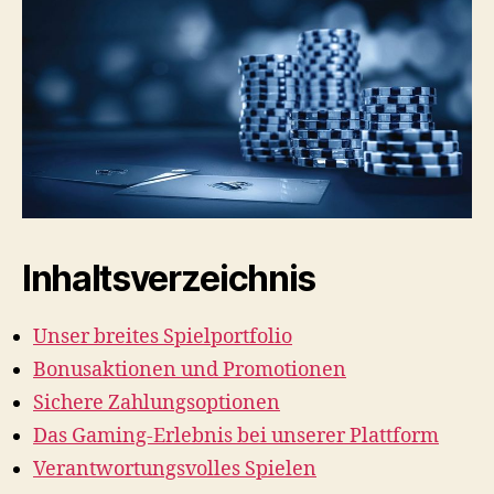
Inhaltsverzeichnis
Unser breites Spielportfolio
Bonusaktionen und Promotionen
Sichere Zahlungsoptionen
Das Gaming-Erlebnis bei unserer Plattform
Verantwortungsvolles Spielen