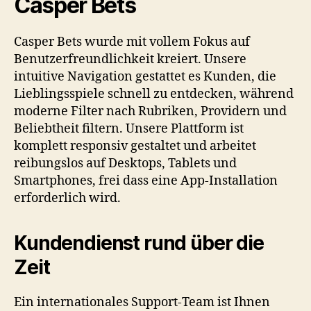
Casper Bets
Casper Bets wurde mit vollem Fokus auf
Benutzerfreundlichkeit kreiert. Unsere
intuitive Navigation gestattet es Kunden, die
Lieblingsspiele schnell zu entdecken, während
moderne Filter nach Rubriken, Providern und
Beliebtheit filtern. Unsere Plattform ist
komplett responsiv gestaltet und arbeitet
reibungslos auf Desktops, Tablets und
Smartphones, frei dass eine App-Installation
erforderlich wird.
Kundendienst rund über die
Zeit
Ein internationales Support-Team ist Ihnen