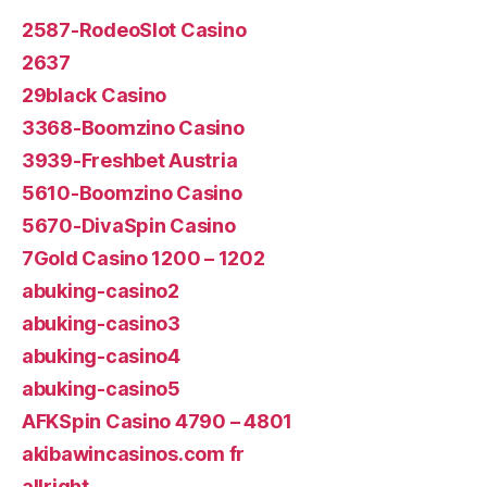
2587-RodeoSlot Casino
2637
29black Casino
3368-Boomzino Casino
3939-Freshbet Austria
5610-Boomzino Casino
5670-DivaSpin Casino
7Gold Casino 1200 – 1202
abuking-casino2
abuking-casino3
abuking-casino4
abuking-casino5
AFKSpin Casino 4790 – 4801
akibawincasinos.com fr
allright