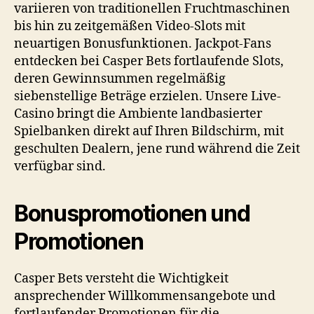
variieren von traditionellen Fruchtmaschinen
bis hin zu zeitgemäßen Video-Slots mit
neuartigen Bonusfunktionen. Jackpot-Fans
entdecken bei Casper Bets fortlaufende Slots,
deren Gewinnsummen regelmäßig
siebenstellige Beträge erzielen. Unsere Live-
Casino bringt die Ambiente landbasierter
Spielbanken direkt auf Ihren Bildschirm, mit
geschulten Dealern, jene rund während die Zeit
verfügbar sind.
Bonuspromotionen und
Promotionen
Casper Bets versteht die Wichtigkeit
ansprechender Willkommensangebote und
fortlaufender Promotionen für die