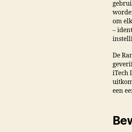
gebrui
worden
om elk
– iden
instell
De Ra
geveri
iTech 
uitkom
een ee
Bew