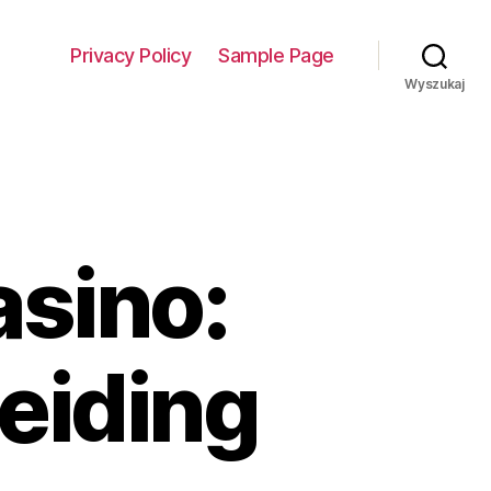
Privacy Policy
Sample Page
Wyszukaj
asino:
eiding