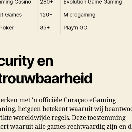
aming Casino
280+
Evolution Game Gaming
ot Games
120+
Microgaming
Poker
85+
Play’n GO
curity en
trouwbaarheid
rken met 'n officiële Curaçao eGaming
ning, hetgeen betekent waaruit wij beantw
rikte wereldwijde regels. Deze toestemming
ert waaruit alle games rechtvaardig zijn en d