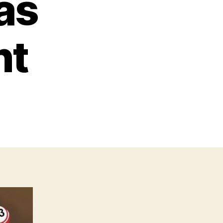
as
nt