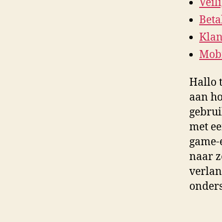
Veil
Beta
Klan
Mobi
Hallo 
aan ho
gebrui
met ee
game-e
naar z
verlan
onders