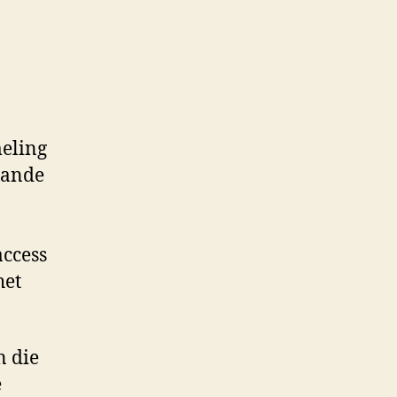
meling
aande
access
het
n die
e