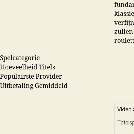
fundam
klassi
verfij
zullen
roulet
Spelcategorie
Hoeveelheid Titels
Populairste Provider
Uitbetaling Gemiddeld
Video 
Tafels