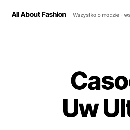
All About Fashion
Wszystko o modzie - w
Casoo
Uw Ul