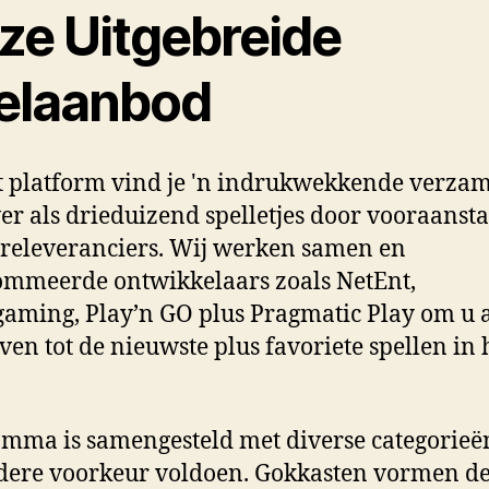
ze Uitgebreide
elaanbod
t platform vind je 'n indrukwekkende verza
er als drieduizend spelletjes door vooraanst
releveranciers. Wij werken samen en
mmeerde ontwikkelaars zoals NetEnt,
aming, Play’n GO plus Pragmatic Play om u 
ven tot de nieuwste plus favoriete spellen in 
mma is samengesteld met diverse categorieë
dere voorkeur voldoen. Gokkasten vormen d