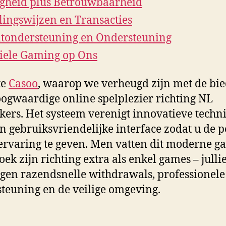
igheid plus Betrouwbaarheid
lingswijzen en Transacties
tondersteuning en Ondersteuning
ele Gaming op Ons
te
Casoo
, waarop we verheugd zijn met de bi
ogwaardige online spelplezier richting NL
kers. Het systeem verenigt innovatieve techn
n gebruiksvriendelijke interface zodat u de p
rvaring te geven. Men vatten dit moderne g
oek zijn richting extra als enkel games – julli
gen razendsnelle withdrawals, professionele
teuning en de veilige omgeving.