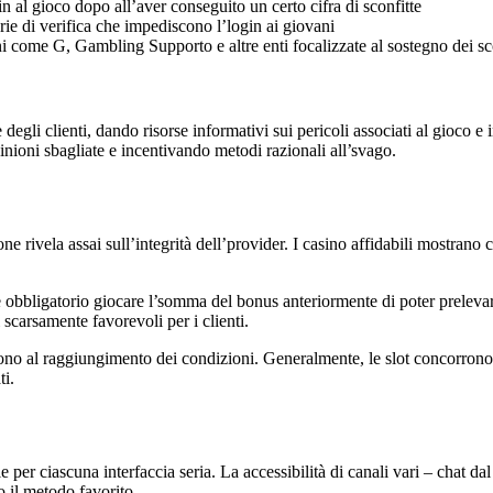
 al gioco dopo all’aver conseguito un certo cifra di sconfitte
ie di verifica che impediscono l’login ai giovani
 come G, Gambling Supporto e altre enti focalizzate al sostegno dei sc
degli clienti, dando risorse informativi sui pericoli associati al gioco e
inioni sbagliate e incentivando metodi razionali all’svago.
ne rivela assai sull’integrità dell’provider. I casino affidabili mostrano
è obbligatorio giocare l’somma del bonus anteriormente di poter prelevare 
 scarsamente favorevoli per i clienti.
ono al raggiungimento dei condizioni. Generalmente, le slot concorrono
ti.
per ciascuna interfaccia seria. La accessibilità di canali vari – chat dal
so il metodo favorito.