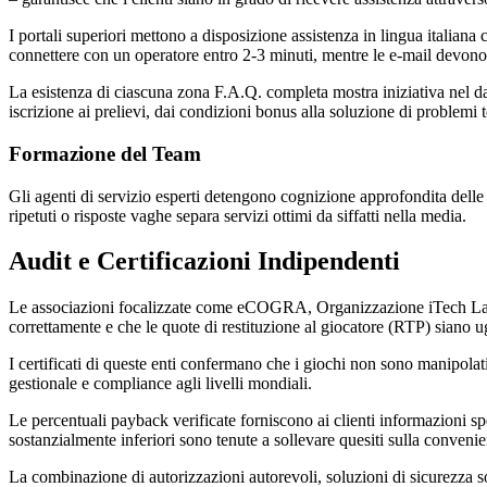
I portali superiori mettono a disposizione assistenza in lingua italiana 
connettere con un operatore entro 2-3 minuti, mentre le e-mail devono
La esistenza di ciascuna zona F.A.Q. completa mostra iniziativa nel dare
iscrizione ai prelievi, dai condizioni bonus alla soluzione di problemi 
Formazione del Team
Gli agenti di servizio esperti detengono cognizione approfondita delle l
ripetuti o risposte vaghe separa servizi ottimi da siffatti nella media.
Audit e Certificazioni Indipendenti
Le associazioni focalizzate come eCOGRA, Organizzazione iTech Labora
correttamente e che le quote di restituzione al giocatore (RTP) siano ug
I certificati di queste enti confermano che i giochi non sono manipola
gestionale e compliance agli livelli mondiali.
Le percentuali payback verificate forniscono ai clienti informazioni sp
sostanzialmente inferiori sono tenute a sollevare quesiti sulla conveni
La combinazione di autorizzazioni autorevoli, soluzioni di sicurezza so