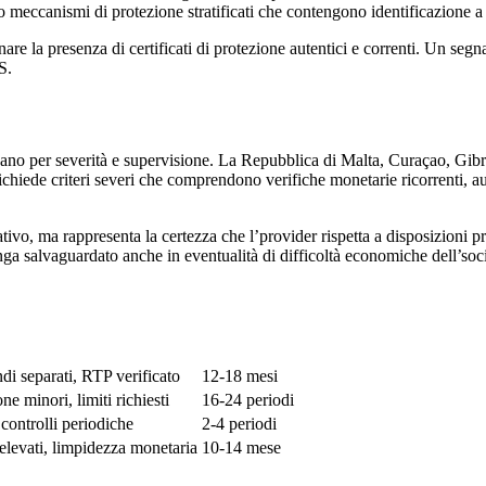
ano meccanismi di protezione stratificati che contengono identificazione a
a presenza di certificati di protezione autentici e correnti. Un segnale 
S.
zzano per severità e supervisione. La Repubblica di Malta, Curaçao, Gib
iede criteri severi che comprendono verifiche monetarie ricorrenti, aud
ivo, ma rappresenta la certezza che l’provider rispetta a disposizioni 
anga salvaguardato anche in eventualità di difficoltà economiche dell’soci
ndi separati, RTP verificato
12-18 mesi
ne minori, limiti richiesti
16-24 periodi
 controlli periodiche
2-4 periodi
elevati, limpidezza monetaria
10-14 mese