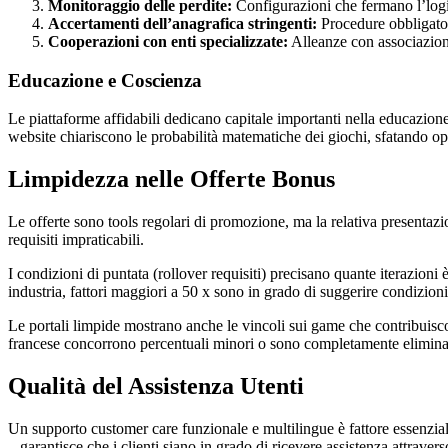
Monitoraggio delle perdite:
Configurazioni che fermano l’login
Accertamenti dell’anagrafica stringenti:
Procedure obbligator
Cooperazioni con enti specializzate:
Alleanze con associazioni
Educazione e Coscienza
Le piattaforme affidabili dedicano capitale importanti nella educazione 
website chiariscono le probabilità matematiche dei giochi, sfatando op
Limpidezza nelle Offerte Bonus
Le offerte sono tools regolari di promozione, ma la relativa presentazio
requisiti impraticabili.
I condizioni di puntata (rollover requisiti) precisano quante iterazioni 
industria, fattori maggiori a 50 x sono in grado di suggerire condizioni
Le portali limpide mostrano anche le vincoli sui game che contribuisc
francese concorrono percentuali minori o sono completamente elimina
Qualità del Assistenza Utenti
Un supporto customer care funzionale e multilingue è fattore essenziale 
– garantisce che i clienti siano in grado di ricevere assistenza attraver