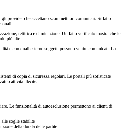
li provider che accettano scommettitori comunitari. Siffatto
sonali.
zazione, rettifica e eliminazione. Un fatto verificato mostra che le
ti più alto.
finalità e con quali esterne soggetti possono venire comunicati. La
stemi di copia di sicurezza regolari. Le portali più sofisticate
i o attività illecite.
are. Le funzionalità di autoesclusione permettono ai clienti di
lle soglie stabilite
izione della durata delle partite