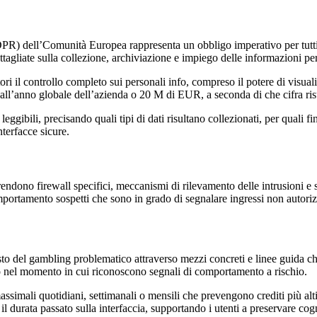
R) dell’Comunità Europea rappresenta un obbligo imperativo per tutti g
agliate sulla collezione, archiviazione e impiego delle informazioni per
i il controllo completo sui personali info, compreso il potere di visualiz
ll’anno globale dell’azienda o 20 M di EUR, a seconda di che cifra risul
eggibili, precisando quali tipi di dati risultano collezionati, per quali 
terfacce sicure.
endono firewall specifici, meccanismi di rilevamento delle intrusioni e si
portamento sospetti che sono in grado di segnalare ingressi non autorizzat
to del gambling problematico attraverso mezzi concreti e linee guida chi
o nel momento in cui riconoscono segnali di comportamento a rischio.
simali quotidiani, settimanali o mensili che prevengono crediti più alti a
l durata passato sulla interfaccia, supportando i utenti a preservare cogn