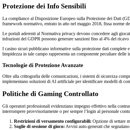
Protezione dei Info Sensibili
La compliance al Disposizione Europeo sulla Protezione dei Dati (GDP
framework normativo, entrato in atto nel maggio 2018, fissa norme dett
Le portali aderenti al Normativa privacy devono concedere agli giocator
infrazioni del GDPR possono generare sanzioni fino al 4% del ricavo a
I casino sicuri pubblicano informative sulla protezione dati complete e l
limpidezza in tale campo rappresenta un componente peculiare delle in
Tecnologie di Protezione Avanzate
Oltre alla crittografia delle comunicazioni, i sistemi di sicurezza compr
implementano soluzioni di AI artificiale per identificare modelli di com
Politiche di Gaming Controllato
Gli operatori professionali evidenziano impegno effettivo nella contras
interrompere provvisoriamente o per sempre l’login al personale cont
Restrizioni di versamento configurabili:
Opzione di settare mas
Soglie di sessione di gioco:
Avvisi auto-generati che segnalano i