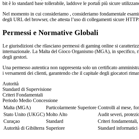
bit è lo standard base tollerabile, laddove le portali più sicure utilizz
Nel momento in cui consideriamo , consideriamo fondamentale esaminare l
degli URL del browser, che attesta l’uso di collegamenti sicure HTTP
Permessi e Normative Globali
Le giurisdizioni che rilasciano permessi di gaming online si caratteri
internazionale. La Malta del Gioco Organismo (MGA), in specifico, rich
degli gestori.
Una permesso autentica non rappresenta solo un certificato amministrat
i versamenti dei clienti, garantendo che il capitale degli giocatori rim
Autorità
Standard di Supervisione
Criteri Fondamentali
Periodo Medio Concessione
Malta (MGA)
Particolarmente Superiore
Controlli al mese, fo
Stato Unito (UKGC)
Molto Alto
Audit severi, protezio
Curaçao
Standard
Criteri fondamentali,
Autorità di Gibilterra
Superiore
Standard informatici 