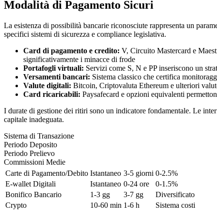
Modalità di Pagamento Sicuri
La esistenza di possibilità bancarie riconosciute rappresenta un paramet
specifici sistemi di sicurezza e compliance legislativa.
Card di pagamento e credito:
V, Circuito Mastercard e Maestr
significativamente i minacce di frode
Portafogli virtuali:
Servizi come S, N e PP inseriscono un strat
Versamenti bancari:
Sistema classico che certifica monitoragg
Valute digitali:
Bitcoin, Criptovaluta Ethereum e ulteriori valut
Card ricaricabili:
Paysafecard e opzioni equivalenti permettono 
I durate di gestione dei ritiri sono un indicatore fondamentale. Le inter
capitale inadeguata.
Sistema di Transazione
Periodo Deposito
Periodo Prelievo
Commissioni Medie
Carte di Pagamento/Debito
Istantaneo
3-5 giorni
0-2.5%
E-wallet Digitali
Istantaneo
0-24 ore
0-1.5%
Bonifico Bancario
1-3 gg
3-7 gg
Diversificato
Crypto
10-60 min
1-6 h
Sistema costi