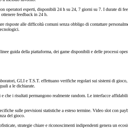
con operatori esperti, disponibili 24 h su 24, 7 giorni su 7. I durate di 
 ottenere feedback in 24 h.
 risposte alle difficoltà comuni senza obbligo di contattare personalment
tecnologici.
inee guida della piattaforma, dei game disponibili e delle processi opera
tori, GLI e T.S.T. effettuano verifiche regolari sui sistemi di gioco,
uali a le dichiarate.
ti e che i risultati permangono realmente random. Le interfacce affidabi
ecifiche sulle previsioni statistiche a esteso termine. Video slot con p
enza del gioco.
fisticate, strategie chiare e riconoscimenti indipendenti genera un ecosi