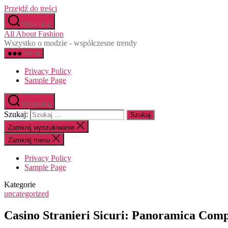
Przejdź do treści
Wyszukaj
All About Fashion
Wszystko o modzie - współczesne trendy
Menu
Privacy Policy
Sample Page
Wyszukaj
Szukaj:
Zamknij wyszukiwanie
Zamknij menu
Privacy Policy
Sample Page
Kategorie
uncategorized
Casino Stranieri Sicuri: Panoramica Compl