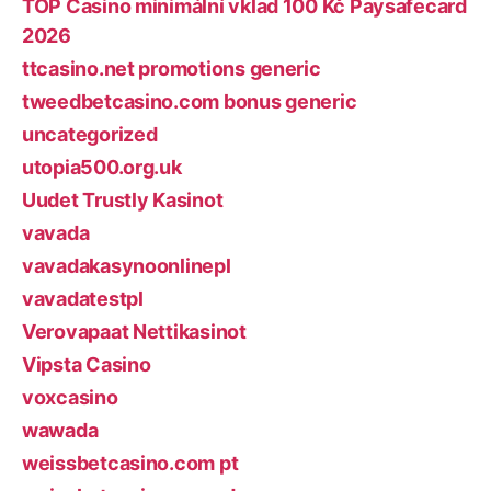
TOP Casino minimální vklad 100 Kč Paysafecard
2026
ttcasino.net promotions generic
tweedbetcasino.com bonus generic
uncategorized
utopia500.org.uk
Uudet Trustly Kasinot
vavada
vavadakasynoonlinepl
vavadatestpl
Verovapaat Nettikasinot
Vipsta Casino
voxcasino
wawada
weissbetcasino.com pt