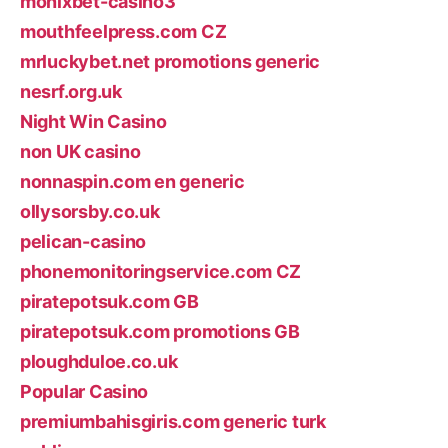
monixbet-casino3
mouthfeelpress.com CZ
mrluckybet.net promotions generic
nesrf.org.uk
Night Win Casino
non UK casino
nonnaspin.com en generic
ollysorsby.co.uk
pelican-casino
phonemonitoringservice.com CZ
piratepotsuk.com GB
piratepotsuk.com promotions GB
ploughduloe.co.uk
Popular Casino
premiumbahisgiris.com generic turk