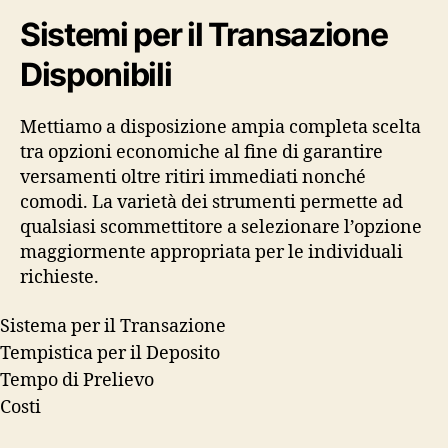
Sistemi per il Transazione
Disponibili
Mettiamo a disposizione ampia completa scelta
tra opzioni economiche al fine di garantire
versamenti oltre ritiri immediati nonché
comodi. La varietà dei strumenti permette ad
qualsiasi scommettitore a selezionare l’opzione
maggiormente appropriata per le individuali
richieste.
Sistema per il Transazione
Tempistica per il Deposito
Tempo di Prelievo
Costi