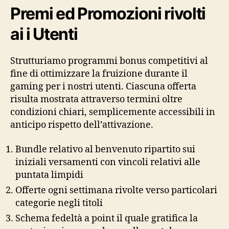
Premi ed Promozioni rivolti
ai i Utenti
Strutturiamo programmi bonus competitivi al
fine di ottimizzare la fruizione durante il
gaming per i nostri utenti. Ciascuna offerta
risulta mostrata attraverso termini oltre
condizioni chiari, semplicemente accessibili in
anticipo rispetto dell’attivazione.
Bundle relativo al benvenuto ripartito sui
iniziali versamenti con vincoli relativi alle
puntata limpidi
Offerte ogni settimana rivolte verso particolari
categorie negli titoli
Schema fedeltà a point il quale gratifica la