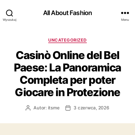
All About Fashion
Wyszukaj
Menu
Kategorie
UNCATEGORIZED
Casinò Online del Bel
Paese: La Panoramica
Completa per poter
Giocare in Protezione
Autor:
itsme
3 czerwca, 2026
Autor
Data
wpisu
wpisu