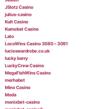
JSlotz Casino
julius-casino
Kult Casino
Kumobet Casino
Lato
LocoWins Casino 3080 – 3091
lucieswardrobe.co.uk
lucky barry
LuckyCrew Casino
MegaFishWins Casino
merhabet
Mino Casino
Moda
monixbet-casino