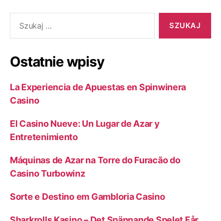
Szukaj:
Ostatnie wpisy
La Experiencia de Apuestas en Spinwinera
Casino
El Casino Nueve: Un Lugar de Azar y
Entretenimiento
Máquinas de Azar na Torre do Furacão do
Casino Turbowinz
Sorte e Destino em Gambloria Casino
Sharkrolls Kasino – Det Spännande Spelet Får