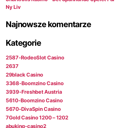
Ny Liv
Najnowsze komentarze
Kategorie
2587-RodeoSlot Casino
2637
29black Casino
3368-Boomzino Casino
3939-Freshbet Austria
5610-Boomzino Casino
5670-DivaSpin Casino
7Gold Casino 1200 – 1202
abuking-casino2