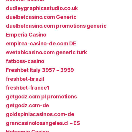
dudleygraphicsstudio.co.uk
duelbetcasino.com Generic
duelbetcasino.com promotions generic
Emperia Casino
empirea-casino-de.com DE
evetabicasino.com generic turk
fatboss-casino
Freshbet Italy 3957 – 3959
freshbet-brazil
freshbet-france1
getgodz.com pl promotions
getgodz.com-de
goldspiniacasinos.com-de
grancasinolosangeles.cl – ES
Hahaspin Casino