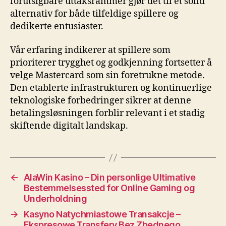
forutsigbare uttaksrammer gjør det til et solid
alternativ for både tilfeldige spillere og
dedikerte entusiaster.
Vår erfaring indikerer at spillere som
prioriterer trygghet og godkjenning fortsetter å
velge Mastercard som sin foretrukne metode.
Den etablerte infrastrukturen og kontinuerlige
teknologiske forbedringer sikrer at denne
betalingsløsningen forblir relevant i et stadig
skiftende digitalt landskap.
←
AlaWin Kasino – Din personlige Ultimative
Bestemmelsessted for Online Gaming og
Underholdning
→
Kasyno Natychmiastowe Transakcje –
Ekspresowe Transfery Bez Zbędnego