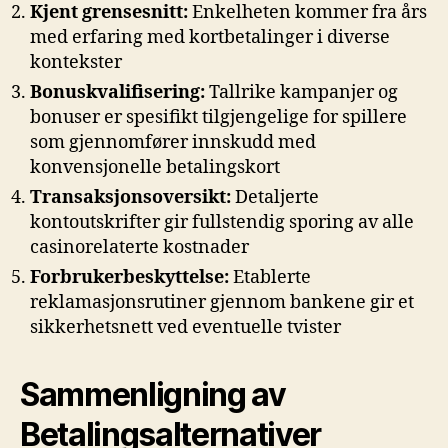
Kjent grensesnitt:
Enkelheten kommer fra års
med erfaring med kortbetalinger i diverse
kontekster
Bonuskvalifisering:
Tallrike kampanjer og
bonuser er spesifikt tilgjengelige for spillere
som gjennomfører innskudd med
konvensjonelle betalingskort
Transaksjonsoversikt:
Detaljerte
kontoutskrifter gir fullstendig sporing av alle
casinorelaterte kostnader
Forbrukerbeskyttelse:
Etablerte
reklamasjonsrutiner gjennom bankene gir et
sikkerhetsnett ved eventuelle tvister
Sammenligning av
Betalingsalternativer