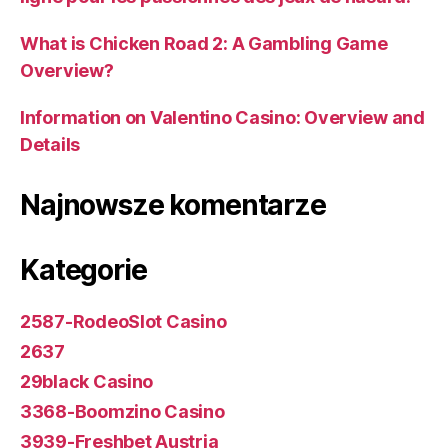
What is Chicken Road 2: A Gambling Game
Overview?
Information on Valentino Casino: Overview and
Details
Najnowsze komentarze
Kategorie
2587-RodeoSlot Casino
2637
29black Casino
3368-Boomzino Casino
3939-Freshbet Austria