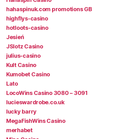
hahaspinuk.com promotions GB
highflys-casino
hotloots-casino
Jesień
JSlotz Casino
julius-casino
Kult Casino
Kumobet Casino
Lato
LocoWins Casino 3080 – 3091
lucieswardrobe.co.uk
lucky barry
MegaFishWins Casino
merhabet