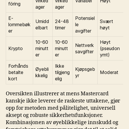
virked
virked
Variabel
Høyt
föring
ager
ager
E-
Potensiel
Umidd
24-48
Svært
lommebøk
le
elbart
timer
høyt
er
avgifter
10-60
10-60
Høyt
Nettverk
Krypto
minutt
minutt
(pseudon
savgifter
er
er
ymt)
Forhånds
Ikke
Øyebli
Kjøpsgeb
betalte
tilgjeng
Moderat
kkelig
yr
kort
elig
Oversikten illustrerer at mens Mastercard
kanskje ikke leverer de raskeste uttakene, gjør
opp for metoden med pålitelighet, universell
aksept og robuste sikkerhetsfunksjoner.
Kombinasjonen av øyeblikkelige innskudd og