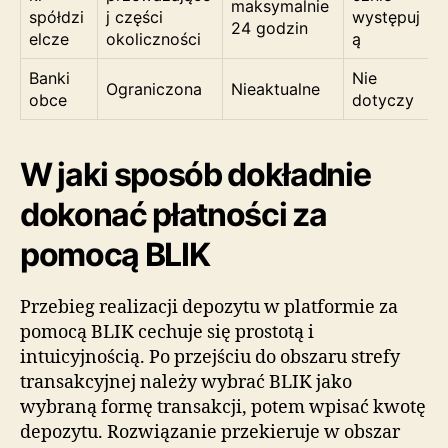
maksymalnie
spółdzi
j części
występuj
24 godzin
elcze
okoliczności
ą
Banki
Nie
Ograniczona
Nieaktualne
obce
dotyczy
W jaki sposób dokładnie
dokonać płatności za
pomocą BLIK
Przebieg realizacji depozytu w platformie za
pomocą BLIK cechuje się prostotą i
intuicyjnością. Po przejściu do obszaru strefy
transakcyjnej należy wybrać BLIK jako
wybraną formę transakcji, potem wpisać kwotę
depozytu. Rozwiązanie przekieruje w obszar