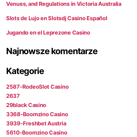
Venues, and Regulations in Victoria Australia
Slots de Lujo en Slotsdj Casino Español
Jugando en el Leprezone Casino
Najnowsze komentarze
Kategorie
2587-RodeoSlot Casino
2637
29black Casino
3368-Boomzino Casino
3939-Freshbet Austria
5610-Boomzino Casino