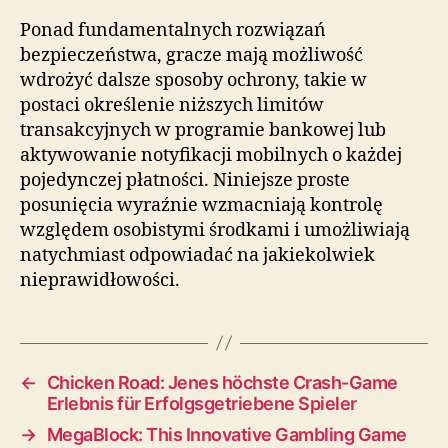
Ponad fundamentalnych rozwiązań
bezpieczeństwa, gracze mają możliwość
wdrożyć dalsze sposoby ochrony, takie w
postaci określenie niższych limitów
transakcyjnych w programie bankowej lub
aktywowanie notyfikacji mobilnych o każdej
pojedynczej płatności. Niniejsze proste
posunięcia wyraźnie wzmacniają kontrolę
względem osobistymi środkami i umożliwiają
natychmiast odpowiadać na jakiekolwiek
nieprawidłowości.
←
Chicken Road: Jenes höchste Crash-Game
Erlebnis für Erfolgsgetriebene Spieler
→
MegaBlock: This Innovative Gambling Game