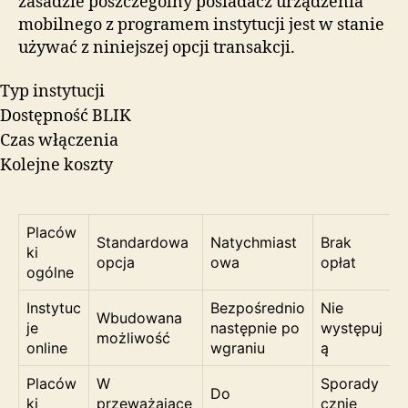
zasadzie poszczególny posiadacz urządzenia
mobilnego z programem instytucji jest w stanie
używać z niniejszej opcji transakcji.
Typ instytucji
Dostępność BLIK
Czas włączenia
Kolejne koszty
Placów
Standardowa
Natychmiast
Brak
ki
opcja
owa
opłat
ogólne
Instytuc
Bezpośrednio
Nie
Wbudowana
je
następnie po
występuj
możliwość
online
wgraniu
ą
Placów
W
Sporady
Do
ki
przeważające
cznie