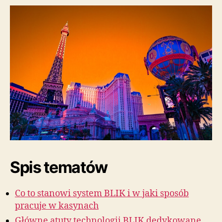
Spis tematów
Co to stanowi system BLIK i w jaki sposób
pracuje w kasynach
Główne atuty technologii BLIK dedykowane