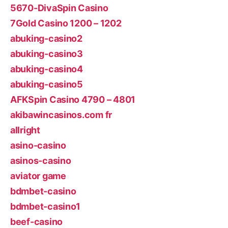
5670-DivaSpin Casino
7Gold Casino 1200 – 1202
abuking-casino2
abuking-casino3
abuking-casino4
abuking-casino5
AFKSpin Casino 4790 – 4801
akibawincasinos.com fr
allright
asino-casino
asinos-casino
aviator game
bdmbet-casino
bdmbet-casino1
beef-casino