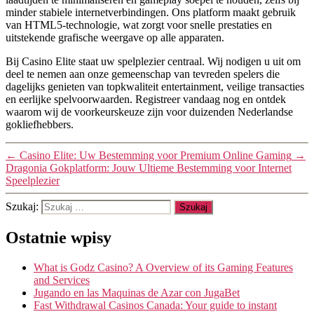
minder stabiele internetverbindingen. Ons platform maakt gebruik
van HTML5-technologie, wat zorgt voor snelle prestaties en
uitstekende grafische weergave op alle apparaten.
Bij Casino Elite staat uw spelplezier centraal. Wij nodigen u uit om
deel te nemen aan onze gemeenschap van tevreden spelers die
dagelijks genieten van topkwaliteit entertainment, veilige transacties
en eerlijke spelvoorwaarden. Registreer vandaag nog en ontdek
waarom wij de voorkeurskeuze zijn voor duizenden Nederlandse
gokliefhebbers.
←
Casino Elite: Uw Bestemming voor Premium Online Gaming
→
Dragonia Gokplatform: Jouw Ultieme Bestemming voor Internet
Speelplezier
Szukaj:
Ostatnie wpisy
What is Godz Casino? A Overview of its Gaming Features
and Services
Jugando en las Maquinas de Azar con JugaBet
Fast Withdrawal Casinos Canada: Your guide to instant