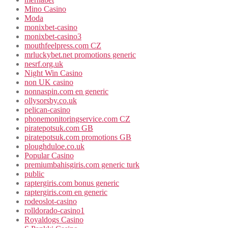
Mino Casino
Moda
monixbet-casino
monixbet-casino3
mouthfeelpress.com CZ
mrluckybet.net promotions generic
nesrf.org.uk
Night Win Casino
non UK casino
nonnaspin.com en generic
ollysorsby.co.uk
pelican-casino
phonemonitoringservice.com CZ
piratepotsuk.com GB
piratepotsuk.com promotions GB
ploughduloe.co.uk
Popular Casino
premiumbahisgiris.com generic turk
public
raptergiris.com bonus generic
raptergiris.com en generic
rodeoslot-casino
rolldorado-casino1
Royaldogs Casino