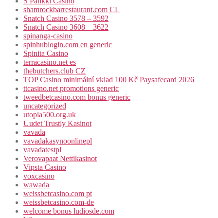
S Pankki Casino
shamrockbarrestaurant.com CL
Snatch Casino 3578 – 3592
Snatch Casino 3608 – 3622
spinanga-casino
spinhublogin.com en generic
Spinita Casino
terracasino.net es
thebutchers.club CZ
TOP Casino minimální vklad 100 Kč Paysafecard 2026
ttcasino.net promotions generic
tweedbetcasino.com bonus generic
uncategorized
utopia500.org.uk
Uudet Trustly Kasinot
vavada
vavadakasynoonlinepl
vavadatestpl
Verovapaat Nettikasinot
Vipsta Casino
voxcasino
wawada
weissbetcasino.com pt
weissbetcasino.com-de
welcome bonus ludiosde.com