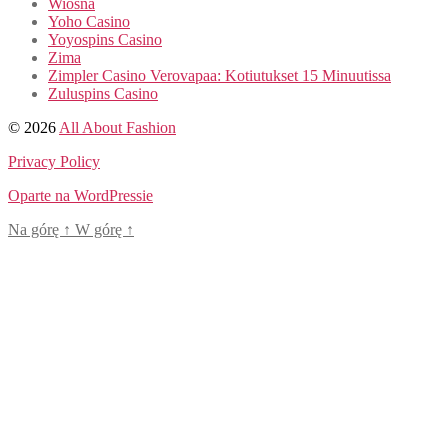
Wiosna
Yoho Casino
Yoyospins Casino
Zima
Zimpler Casino Verovapaa: Kotiutukset 15 Minuutissa
Zuluspins Casino
© 2026
All About Fashion
Privacy Policy
Oparte na WordPressie
Na górę
↑
W górę
↑