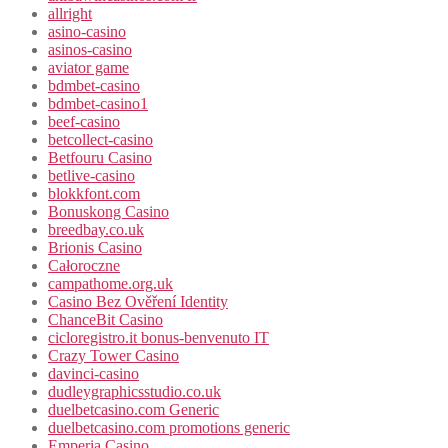
allright
asino-casino
asinos-casino
aviator game
bdmbet-casino
bdmbet-casino1
beef-casino
betcollect-casino
Betfouru Casino
betlive-casino
blokkfont.com
Bonuskong Casino
breedbay.co.uk
Brionis Casino
Całoroczne
campathome.org.uk
Casino Bez Ověření Identity
ChanceBit Casino
cicloregistro.it bonus-benvenuto IT
Crazy Tower Сasino
davinci-casino
dudleygraphicsstudio.co.uk
duelbetcasino.com Generic
duelbetcasino.com promotions generic
Emperia Casino