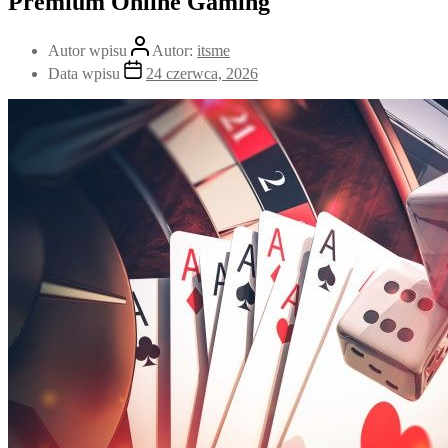
Premium Online Gaming
Autor wpisu
Autor:
itsme
Data wpisu
24 czerwca, 2026