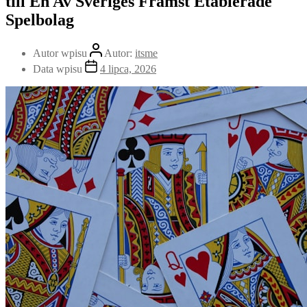
till En Av Sveriges Främst Etablerade
Spelbolag
Autor wpisu
Autor:
itsme
Data wpisu
4 lipca, 2026