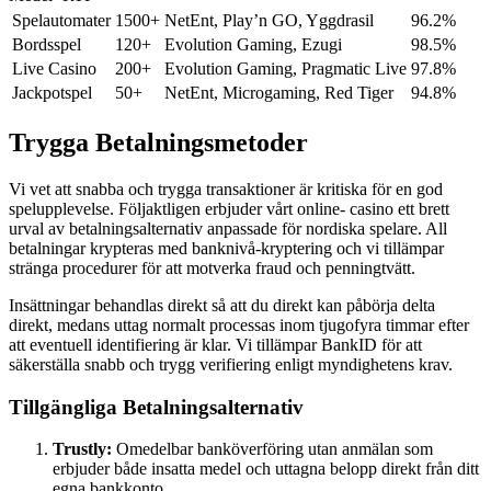
Spelautomater
1500+
NetEnt, Play’n GO, Yggdrasil
96.2%
Bordsspel
120+
Evolution Gaming, Ezugi
98.5%
Live Casino
200+
Evolution Gaming, Pragmatic Live
97.8%
Jackpotspel
50+
NetEnt, Microgaming, Red Tiger
94.8%
Trygga Betalningsmetoder
Vi vet att snabba och trygga transaktioner är kritiska för en god
spelupplevelse. Följaktligen erbjuder vårt online- casino ett brett
urval av betalningsalternativ anpassade för nordiska spelare. All
betalningar krypteras med banknivå-kryptering och vi tillämpar
stränga procedurer för att motverka fraud och penningtvätt.
Insättningar behandlas direkt så att du direkt kan påbörja delta
direkt, medans uttag normalt processas inom tjugofyra timmar efter
att eventuell identifiering är klar. Vi tillämpar BankID för att
säkerställa snabb och trygg verifiering enligt myndighetens krav.
Tillgängliga Betalningsalternativ
Trustly:
Omedelbar banköverföring utan anmälan som
erbjuder både insatta medel och uttagna belopp direkt från ditt
egna bankkonto