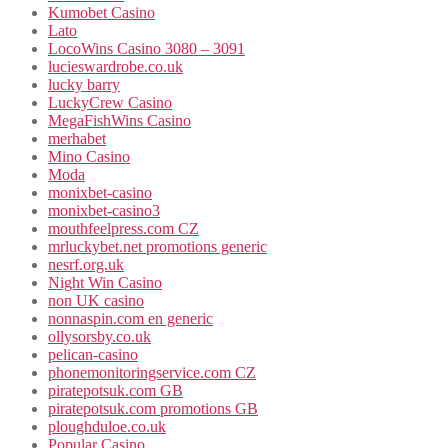
Kumobet Casino
Lato
LocoWins Casino 3080 – 3091
lucieswardrobe.co.uk
lucky barry
LuckyCrew Casino
MegaFishWins Casino
merhabet
Mino Casino
Moda
monixbet-casino
monixbet-casino3
mouthfeelpress.com CZ
mrluckybet.net promotions generic
nesrf.org.uk
Night Win Casino
non UK casino
nonnaspin.com en generic
ollysorsby.co.uk
pelican-casino
phonemonitoringservice.com CZ
piratepotsuk.com GB
piratepotsuk.com promotions GB
ploughduloe.co.uk
Popular Casino