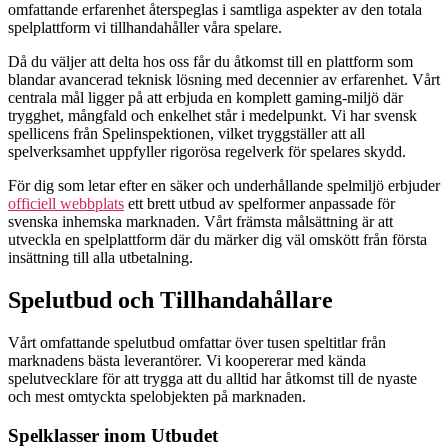
omfattande erfarenhet återspeglas i samtliga aspekter av den totala
spelplattform vi tillhandahåller våra spelare.
Då du väljer att delta hos oss får du åtkomst till en plattform som
blandar avancerad teknisk lösning med decennier av erfarenhet. Vårt
centrala mål ligger på att erbjuda en komplett gaming-miljö där
trygghet, mångfald och enkelhet står i medelpunkt. Vi har svensk
spellicens från Spelinspektionen, vilket tryggställer att all
spelverksamhet uppfyller rigorösa regelverk för spelares skydd.
För dig som letar efter en säker och underhållande spelmiljö erbjuder
officiell webbplats
ett brett utbud av spelformer anpassade för
svenska inhemska marknaden. Vårt främsta målsättning är att
utveckla en spelplattform där du märker dig väl omskött från första
insättning till alla utbetalning.
Spelutbud och Tillhandahållare
Vårt omfattande spelutbud omfattar över tusen speltitlar från
marknadens bästa leverantörer. Vi koopererar med kända
spelutvecklare för att trygga att du alltid har åtkomst till de nyaste
och mest omtyckta spelobjekten på marknaden.
Spelklasser inom Utbudet