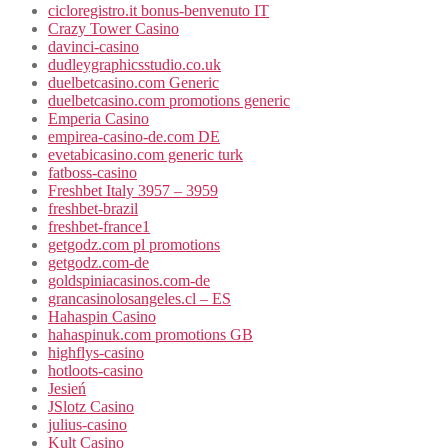
cicloregistro.it bonus-benvenuto IT
Crazy Tower Сasino
davinci-casino
dudleygraphicsstudio.co.uk
duelbetcasino.com Generic
duelbetcasino.com promotions generic
Emperia Casino
empirea-casino-de.com DE
evetabicasino.com generic turk
fatboss-casino
Freshbet Italy 3957 – 3959
freshbet-brazil
freshbet-france1
getgodz.com pl promotions
getgodz.com-de
goldspiniacasinos.com-de
grancasinolosangeles.cl – ES
Hahaspin Casino
hahaspinuk.com promotions GB
highflys-casino
hotloots-casino
Jesień
JSlotz Casino
julius-casino
Kult Casino