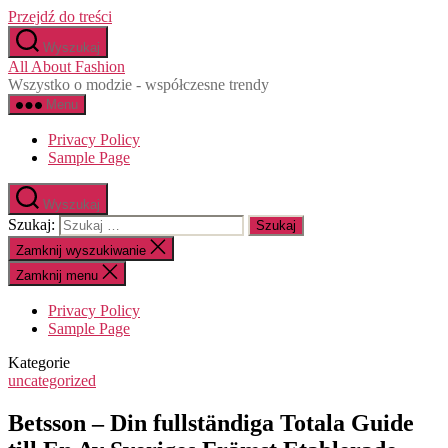
Przejdź do treści
Wyszukaj
All About Fashion
Wszystko o modzie - współczesne trendy
Menu
Privacy Policy
Sample Page
Wyszukaj
Szukaj:
Zamknij wyszukiwanie
Zamknij menu
Privacy Policy
Sample Page
Kategorie
uncategorized
Betsson – Din fullständiga Totala Guide