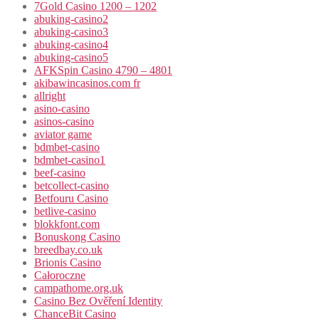
7Gold Casino 1200 – 1202
abuking-casino2
abuking-casino3
abuking-casino4
abuking-casino5
AFKSpin Casino 4790 – 4801
akibawincasinos.com fr
allright
asino-casino
asinos-casino
aviator game
bdmbet-casino
bdmbet-casino1
beef-casino
betcollect-casino
Betfouru Casino
betlive-casino
blokkfont.com
Bonuskong Casino
breedbay.co.uk
Brionis Casino
Całoroczne
campathome.org.uk
Casino Bez Ověření Identity
ChanceBit Casino