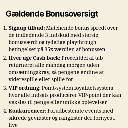
Gældende Bonusoversigt
Signup tilbud:
Matchende bonus spredt over
de indledende 3 indskud med største
bonusværdi og tydelige playthrough
betingelser på 35x værdien af bonussen
Hver uge Cash back:
Procentdel af tab
returneret alle mandag morgen uden
omsætningskrav, så pengene er dine at
viderespille eller spille for
VIP ordning:
Point-system loyalitetssystem
hvor alle indsats producerer VIP-point der kan
veksles til penge eller unikke oplevelser
Konkurr​encer:
Forudbestemte events med
sikrede gevinster og ranglister der fornyes i
live