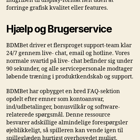
indgriben til display-format helt uden at
forringe grafisk kvalitet eller features.
Hjælp og Brugerservice
BDMBet driver et flersproget support-team klar
24/7 gennem live- chat, email og hotline. Vores
normale svartid på live- chat befinder sig under
90 sekunder, og alle servicepersonale modtager
løbende træning i produktkendskab og support.
BDMBet har opbygget en bred FAQ-sektion
opdelt efter emner som kontoansvar,
ind/udbetalinger, bonusvilkår og software-
relaterede spørgsmål. Denne ressource
besvarer adskillige almindelige forespørgsler
øjeblikkeligt, så spilleren kan vende igen til
spilleglæden hurtigst overhovedet muligt.