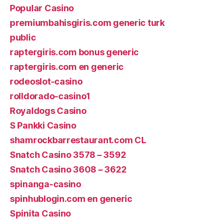
Popular Casino
premiumbahisgiris.com generic turk
public
raptergiris.com bonus generic
raptergiris.com en generic
rodeoslot-casino
rolldorado-casino1
Royaldogs Casino
S Pankki Casino
shamrockbarrestaurant.com CL
Snatch Casino 3578 – 3592
Snatch Casino 3608 – 3622
spinanga-casino
spinhublogin.com en generic
Spinita Casino