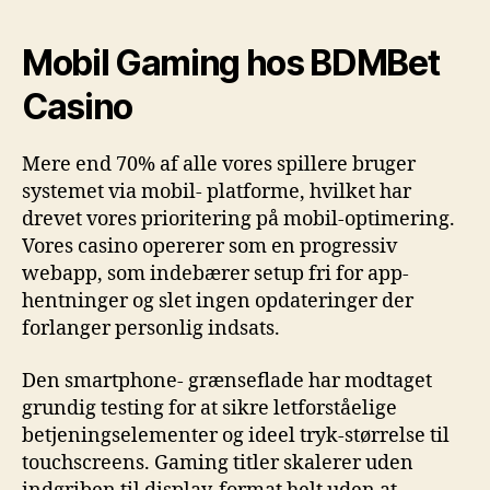
Mobil Gaming hos BDMBet
Casino
Mere end 70% af alle vores spillere bruger
systemet via mobil- platforme, hvilket har
drevet vores prioritering på mobil-optimering.
Vores casino opererer som en progressiv
webapp, som indebærer setup fri for app-
hentninger og slet ingen opdateringer der
forlanger personlig indsats.
Den smartphone- grænseflade har modtaget
grundig testing for at sikre letforståelige
betjeningselementer og ideel tryk-størrelse til
touchscreens. Gaming titler skalerer uden