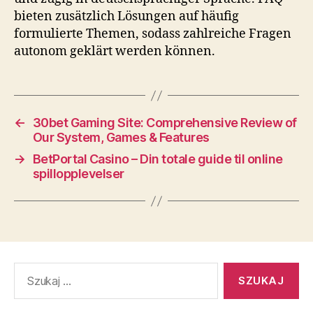
bieten zusätzlich Lösungen auf häufig
formulierte Themen, sodass zahlreiche Fragen
autonom geklärt werden können.
←
30bet Gaming Site: Comprehensive Review of
Our System, Games & Features
→
BetPortal Casino – Din totale guide til online
spillopplevelser
Szukaj: