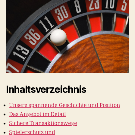
Inhaltsverzeichnis
Unsere spannende Geschichte und Position
Das Angebot im Detail
Sichere Transaktionswege
Spielerschutz und