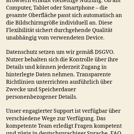
Browsern erlaubt vielseitige Nutzung. Ob am
Computer, Tablet oder Smartphone – die
gesamte Oberfläche passt sich automatisch an
die Bildschirmgröße individuell an. Diese
Flexibilität sichert durchgehende Qualität
unabhängig vom verwendeten Device.
Datenschutz setzen um wir gemäß DSGVO.
Nutzer behalten sich die Kontrolle über ihre
Details und können jederzeit Zugang in
hinterlegte Daten nehmen. Transparente
Richtlinien unterrichten ausführlich über
Zwecke und Speicherdauer
personenbezogener Details.
Unser engagierter Support ist verfügbar über
verschiedene Wege zur Verfügung. Das
kompetente Team erledigt Fragen kompetent
und zügig in deutschsprachiger Sprache. FAQ