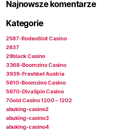
Najnowsze komentarze
Kategorie
2587-RodeoSlot Casino
2637
29black Casino
3368-Boomzino Casino
3939-Freshbet Austria
5610-Boomzino Casino
5670-DivaSpin Casino
7Gold Casino 1200 – 1202
abuking-casino2
abuking-casino3
abuking-casino4