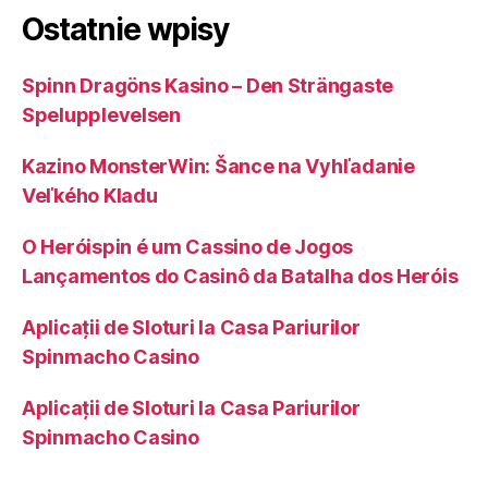
Ostatnie wpisy
Spinn Dragöns Kasino – Den Strängaste
Spelupplevelsen
Kazino MonsterWin: Šance na Vyhľadanie
Veľkého Kladu
O Heróispin é um Cassino de Jogos
Lançamentos do Casinô da Batalha dos Heróis
Aplicații de Sloturi la Casa Pariurilor
Spinmacho Casino
Aplicații de Sloturi la Casa Pariurilor
Spinmacho Casino