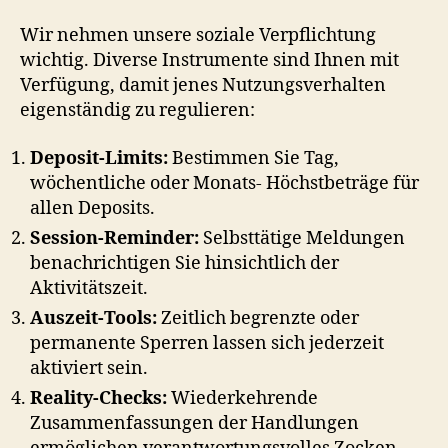
Wir nehmen unsere soziale Verpflichtung
wichtig. Diverse Instrumente sind Ihnen mit
Verfügung, damit jenes Nutzungsverhalten
eigenständig zu regulieren:
Deposit-Limits:
Bestimmen Sie Tag,
wöchentliche oder Monats- Höchstbeträge für
allen Deposits.
Session-Reminder:
Selbsttätige Meldungen
benachrichtigen Sie hinsichtlich der
Aktivitätszeit.
Auszeit-Tools:
Zeitlich begrenzte oder
permanente Sperren lassen sich jederzeit
aktiviert sein.
Reality-Checks:
Wiederkehrende
Zusammenfassungen der Handlungen