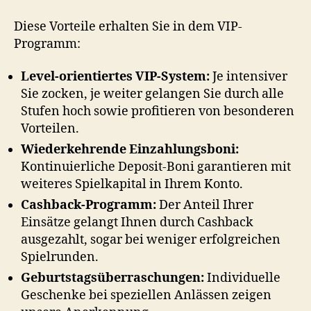
Diese Vorteile erhalten Sie in dem VIP-
Programm:
Level-orientiertes VIP-System:
Je intensiver
Sie zocken, je weiter gelangen Sie durch alle
Stufen hoch sowie profitieren von besonderen
Vorteilen.
Wiederkehrende Einzahlungsboni:
Kontinuierliche Deposit-Boni garantieren mit
weiteres Spielkapital in Ihrem Konto.
Cashback-Programm:
Der Anteil Ihrer
Einsätze gelangt Ihnen durch Cashback
ausgezahlt, sogar bei weniger erfolgreichen
Spielrunden.
Geburtstagsüberraschungen:
Individuelle
Geschenke bei speziellen Anlässen zeigen