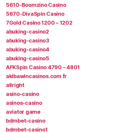
5610-Boomzino Casino
5670-DivaSpin Casino
7Gold Casino 1200 – 1202
abuking-casino2
abuking-casino3
abuking-casino4
abuking-casino5
AFKSpin Casino 4790 – 4801
akibawincasinos.com fr
allright
asino-casino
asinos-casino
aviator game
bdmbet-casino
bdmbet-casino1