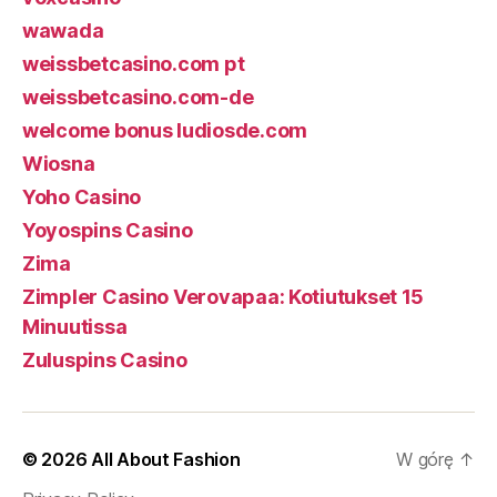
wawada
weissbetcasino.com pt
weissbetcasino.com-de
welcome bonus ludiosde.com
Wiosna
Yoho Casino
Yoyospins Casino
Zima
Zimpler Casino Verovapaa: Kotiutukset 15
Minuutissa
Zuluspins Casino
© 2026
All About Fashion
W górę
↑