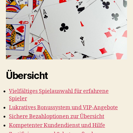
Übersicht
Vielfältiges Spielauswahl für erfahrene
Spieler
Lukratives Bonussystem und VIP-Angebote
Sichere Bezahloptionen zur Übersicht
Kompetenter Kundendienst und Hilfe