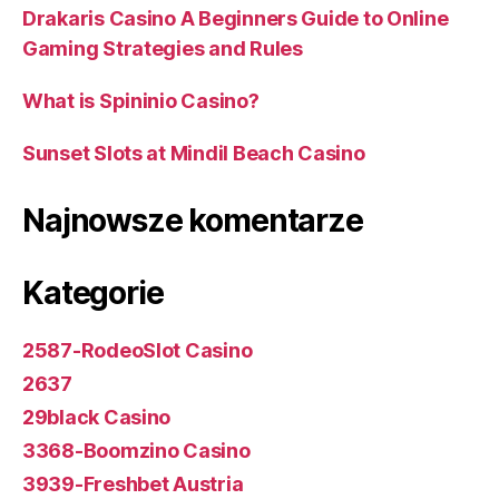
Drakaris Casino A Beginners Guide to Online
Gaming Strategies and Rules
What is Spininio Casino?
Sunset Slots at Mindil Beach Casino
Najnowsze komentarze
Kategorie
2587-RodeoSlot Casino
2637
29black Casino
3368-Boomzino Casino
3939-Freshbet Austria