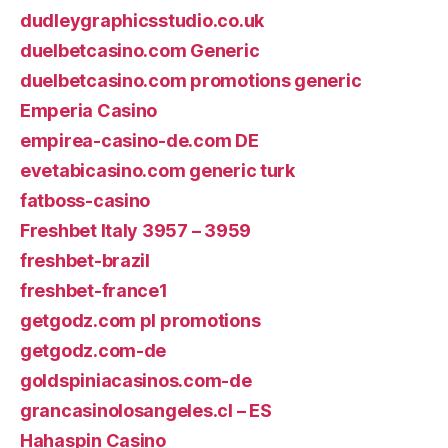
dudleygraphicsstudio.co.uk
duelbetcasino.com Generic
duelbetcasino.com promotions generic
Emperia Casino
empirea-casino-de.com DE
evetabicasino.com generic turk
fatboss-casino
Freshbet Italy 3957 – 3959
freshbet-brazil
freshbet-france1
getgodz.com pl promotions
getgodz.com-de
goldspiniacasinos.com-de
grancasinolosangeles.cl – ES
Hahaspin Casino