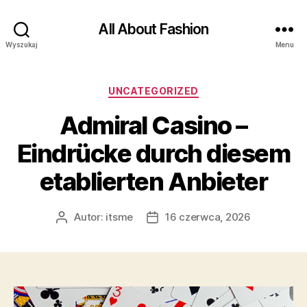
All About Fashion
Wyszukaj
Menu
Kategorie
UNCATEGORIZED
Admiral Casino –
Eindrücke durch diesem
etablierten Anbieter
Autor:
itsme
16 czerwca, 2026
Autor
Data
wpisu
wpisu