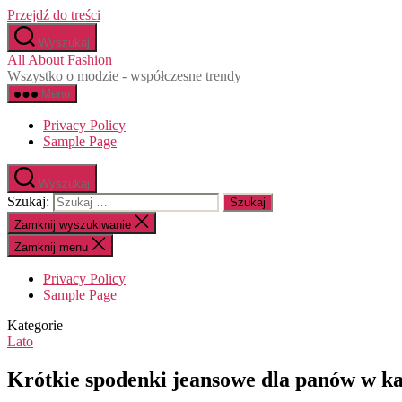
Przejdź do treści
Wyszukaj
All About Fashion
Wszystko o modzie - współczesne trendy
Menu
Privacy Policy
Sample Page
Wyszukaj
Szukaj:
Zamknij wyszukiwanie
Zamknij menu
Privacy Policy
Sample Page
Kategorie
Lato
Krótkie spodenki jeansowe dla panów w 