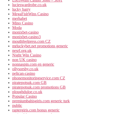
LocoWins Casino 3080 – 3091
lucieswardrobe.co.uk
lucky barry
MegaFishWins Casino
merhabet
Mino Casino
Moda
monixbet-casino
monixbet-casino3
mouthfeelpress.com CZ
mrluckybet.net promotions generic
nesrf.org.uk
Night Win Casino
non UK casino
nonnaspin.com en generic
ollysorsby.co.uk
pelican-casino
phonemonitoringservice.com CZ
piratepotsuk.com GB
piratepotsuk.com promotions GB
ploughduloe.co.uk
Popular Casino
premiumbahisgiris.com generic turk
public
raptergiris.com bonus generic