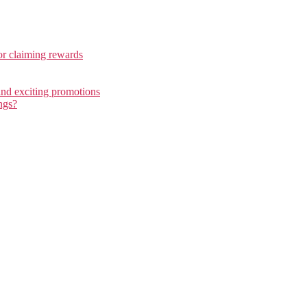
or claiming rewards
and exciting promotions
ngs?