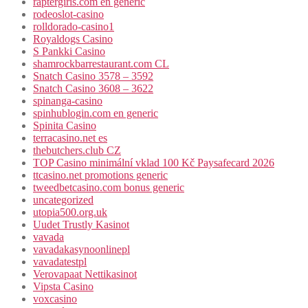
raptergiris.com en generic
rodeoslot-casino
rolldorado-casino1
Royaldogs Casino
S Pankki Casino
shamrockbarrestaurant.com CL
Snatch Casino 3578 – 3592
Snatch Casino 3608 – 3622
spinanga-casino
spinhublogin.com en generic
Spinita Casino
terracasino.net es
thebutchers.club CZ
TOP Casino minimální vklad 100 Kč Paysafecard 2026
ttcasino.net promotions generic
tweedbetcasino.com bonus generic
uncategorized
utopia500.org.uk
Uudet Trustly Kasinot
vavada
vavadakasynoonlinepl
vavadatestpl
Verovapaat Nettikasinot
Vipsta Casino
voxcasino