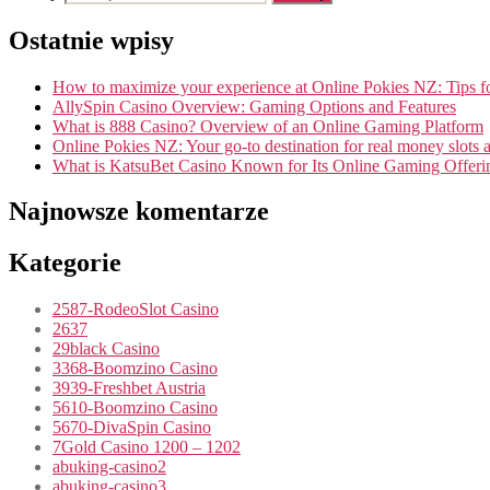
Ostatnie wpisy
How to maximize your experience at Online Pokies NZ: Tips f
AllySpin Casino Overview: Gaming Options and Features
What is 888 Casino? Overview of an Online Gaming Platform
Online Pokies NZ: Your go-to destination for real money slots 
What is KatsuBet Casino Known for Its Online Gaming Offeri
Najnowsze komentarze
Kategorie
2587-RodeoSlot Casino
2637
29black Casino
3368-Boomzino Casino
3939-Freshbet Austria
5610-Boomzino Casino
5670-DivaSpin Casino
7Gold Casino 1200 – 1202
abuking-casino2
abuking-casino3