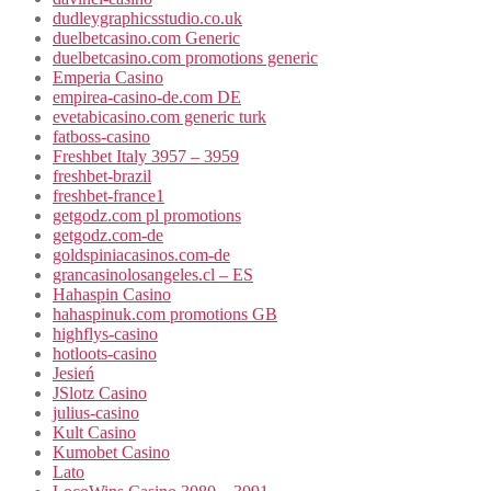
dudleygraphicsstudio.co.uk
duelbetcasino.com Generic
duelbetcasino.com promotions generic
Emperia Casino
empirea-casino-de.com DE
evetabicasino.com generic turk
fatboss-casino
Freshbet Italy 3957 – 3959
freshbet-brazil
freshbet-france1
getgodz.com pl promotions
getgodz.com-de
goldspiniacasinos.com-de
grancasinolosangeles.cl – ES
Hahaspin Casino
hahaspinuk.com promotions GB
highflys-casino
hotloots-casino
Jesień
JSlotz Casino
julius-casino
Kult Casino
Kumobet Casino
Lato