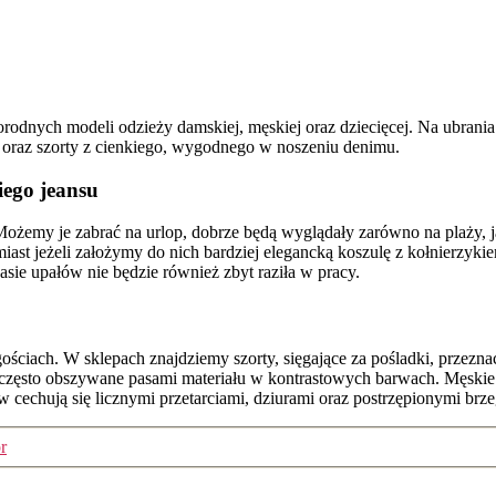
dnych modeli odzieży damskiej, męskiej oraz dziecięcej. Na ubrania n
i oraz szorty z cienkiego, wygodnego w noszeniu denimu.
iego jeansu
Możemy je zabrać na urlop, dobrze będą wyglądały zarówno na plaży, j
omiast jeżeli założymy do nich bardziej elegancką koszulę z kołnierzy
asie upałów nie będzie również zbyt raziła w pracy.
ściach. W sklepach znajdziemy szorty, sięgające za pośladki, przezna
y, często obszywane pasami materiału w kontrastowych barwach. Męski
 cechują się licznymi przetarciami, dziurami oraz postrzępionymi brze
r