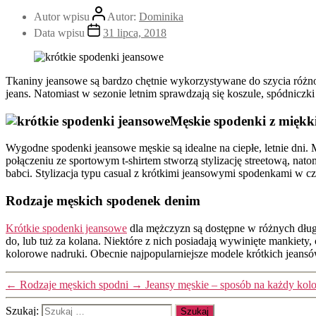
Autor wpisu
Autor:
Dominika
Data wpisu
31 lipca, 2018
Tkaniny jeansowe są bardzo chętnie wykorzystywane do szycia różnoro
jeans. Natomiast w sezonie letnim sprawdzają się koszule, spódniczk
Męskie spodenki z miękk
Wygodne spodenki jeansowe męskie są idealne na ciepłe, letnie dni. 
połączeniu ze sportowym t-shirtem stworzą stylizację streetową, nat
babci. Stylizacja typu casual z krótkimi jeansowymi spodenkami w cz
Rodzaje męskich spodenek denim
Krótkie spodenki jeansowe
dla mężczyzn są dostępne w różnych długo
do, lub tuż za kolana. Niektóre z nich posiadają wywinięte mankiet
kolorowe nadruki. Obecnie najpopularniejsze modele krótkich jeansów
←
Rodzaje męskich spodni
→
Jeansy męskie – sposób na każdy kolo
Szukaj: