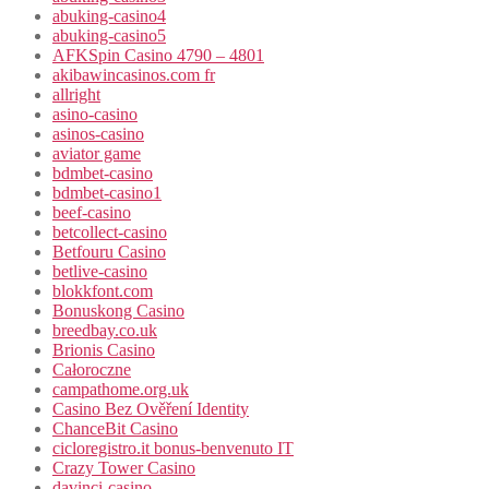
abuking-casino4
abuking-casino5
AFKSpin Casino 4790 – 4801
akibawincasinos.com fr
allright
asino-casino
asinos-casino
aviator game
bdmbet-casino
bdmbet-casino1
beef-casino
betcollect-casino
Betfouru Casino
betlive-casino
blokkfont.com
Bonuskong Casino
breedbay.co.uk
Brionis Casino
Całoroczne
campathome.org.uk
Casino Bez Ověření Identity
ChanceBit Casino
cicloregistro.it bonus-benvenuto IT
Crazy Tower Сasino
davinci-casino