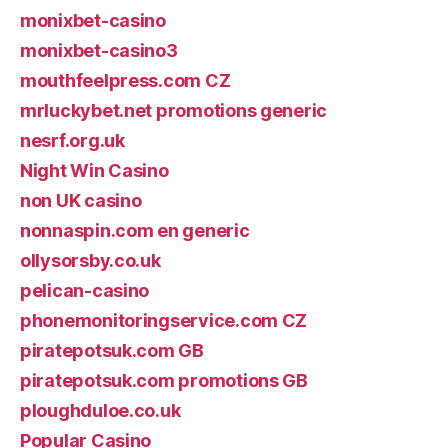
monixbet-casino
monixbet-casino3
mouthfeelpress.com CZ
mrluckybet.net promotions generic
nesrf.org.uk
Night Win Casino
non UK casino
nonnaspin.com en generic
ollysorsby.co.uk
pelican-casino
phonemonitoringservice.com CZ
piratepotsuk.com GB
piratepotsuk.com promotions GB
ploughduloe.co.uk
Popular Casino