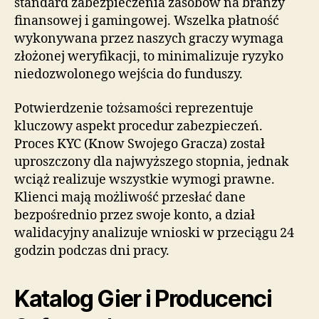
standard zabezpieczenia zasobów na branży
finansowej i gamingowej. Wszelka płatność
wykonywana przez naszych graczy wymaga
złożonej weryfikacji, to minimalizuje ryzyko
niedozwolonego wejścia do funduszy.
Potwierdzenie tożsamości reprezentuje
kluczowy aspekt procedur zabezpieczeń.
Proces KYC (Know Swojego Gracza) został
uproszczony dla najwyższego stopnia, jednak
wciąż realizuje wszystkie wymogi prawne.
Klienci mają możliwość przesłać dane
bezpośrednio przez swoje konto, a dział
walidacyjny analizuje wnioski w przeciągu 24
godzin podczas dni pracy.
Katalog Gier i Producenci