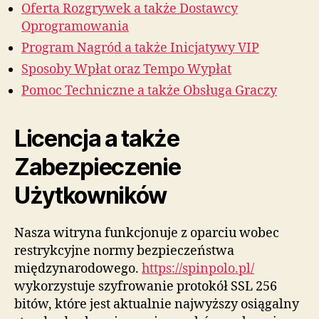
Oferta Rozgrywek a także Dostawcy
Oprogramowania
Program Nagród a także Inicjatywy VIP
Sposoby Wpłat oraz Tempo Wypłat
Pomoc Techniczne a także Obsługa Graczy
Licencja a także
Zabezpieczenie
Użytkowników
Nasza witryna funkcjonuje z oparciu wobec
restrykcyjne normy bezpieczeństwa
międzynarodowego.
https://spinpolo.pl/
wykorzystuje szyfrowanie protokół SSL 256
bitów, które jest aktualnie najwyższy osiągalny