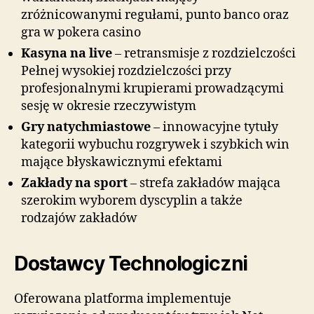
zróżnicowanymi regułami, punto banco oraz
gra w pokera casino
Kasyna na live
– retransmisje z rozdzielczości
Pełnej wysokiej rozdzielczości przy
profesjonalnymi krupierami prowadzącymi
sesję w okresie rzeczywistym
Gry natychmiastowe
– innowacyjne tytuły
kategorii wybuchu rozgrywek i szybkich win
mające błyskawicznymi efektami
Zakłady na sport
– strefa zakładów mająca
szerokim wyborem dyscyplin a także
rodzajów zakładów
Dostawcy Technologiczni
Oferowana platforma implementuje